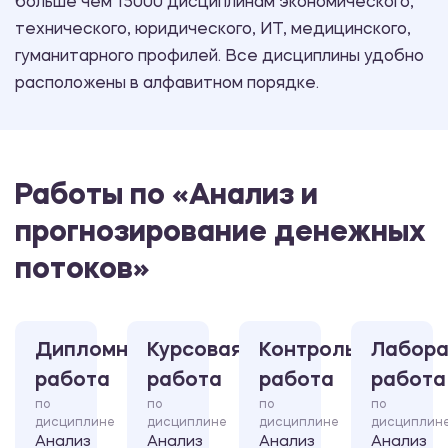
больше чем 15000 дисциплинам экономического,
технического, юридического, ИТ, медицинского,
гуманитарного профилей. Все дисциплины удобно
расположены в алфавитном порядке.
Работы по «Анализ и
прогнозирование денежных
потоков»
Дипломная
Курсовая
Контрольная
Лабора
работа
работа
работа
работа
по
по
по
по
дисциплине
дисциплине
дисциплине
дисциплин
Анализ
Анализ
Анализ
Анализ