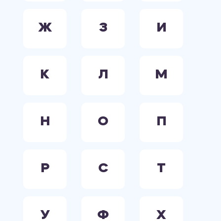
Ж
З
И
К
Л
М
Н
О
П
Р
С
Т
У
Ф
Х