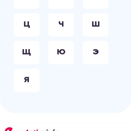
Ц
Ч
Ш
Щ
Ю
Э
Я