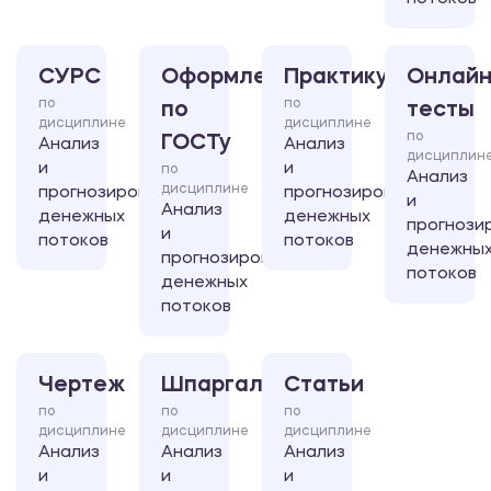
СУРС
Оформление
Практикум
Онлайн
по
по
по
тесты
дисциплине
дисциплине
по
ГОСТу
Анализ
Анализ
дисциплин
и
и
по
Анализ
дисциплине
прогнозирование
прогнозирование
и
Анализ
денежных
денежных
прогнози
и
потоков
потоков
денежны
прогнозирование
потоков
денежных
потоков
Чертеж
Шпаргалка
Статьи
по
по
по
дисциплине
дисциплине
дисциплине
Анализ
Анализ
Анализ
и
и
и