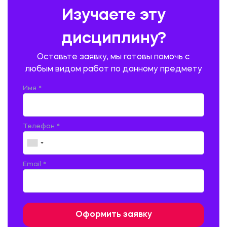
ПРЕДУПРЕЖДЕНИЕ И ЛИКВИДАЦИЯ ЧРЕЗВЫЧАЙНЫХ СИТУАЦИЙ
Изучаете эту
ПРОИЗВОДСТВО ПРОДУКЦИИ И ОРГАНИЗАЦИЯ ОБЩЕСТВЕННОГО
ПИТАНИЯ
дисциплину?
ПРОМЫШЛЕННОЕ И ГРАЖДАНСКОЕ СТРОИТЕЛЬСТВО
Оставьте заявку, мы готовы помочь с
ПСИХОЛОГИЯ
РЕВИЗИЯ И АУДИТ
РЕЖУЩИЙ ИНСТРУМЕНТ
любым видом работ по данному предмету
РУССКАЯ ЛИТЕРАТУРА
РУССКИЙ ЯЗЫК
Имя *
СЕЛЬСКОЕ ХОЗЯЙСТВО
СЕЛЬСКОХОЗЯЙСТВЕННАЯ ТЕХНИКА
СОЦИАЛЬНО-ГУМАНИТАРНЫЕ НАУКИ
СТАРОСЛАВЯНСКИЙ ЯЗЫК
Телефон *
СТРОИТЕЛЬСТВО АВТОМОБИЛЬНЫХ ДОРОГ
СТРОИТЕЛЬСТВО ЖЕЛЕЗНЫХ ДОРОГ
ТАМОЖЕННОЕ ДЕЛО
Email *
ТЕПЛОЭНЕРГЕТИКА
ТЕХНОЛОГИЯ ДЕРЕВООБРАБАТЫВАЮЩИХ ПРОИЗВОДСТВ
ТЕХНОЛОГИЯ ЛИТЕЙНОГО ПРОИЗВОДСТВА
ТЕХНОЛОГИЯ МАШИНОСТРОЕНИЯ