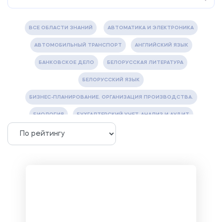
ВСЕ ОБЛАСТИ ЗНАНИЙ
АВТОМАТИКА И ЭЛЕКТРОНИКА
АВТОМОБИЛЬНЫЙ ТРАНСПОРТ
АНГЛИЙСКИЙ ЯЗЫК
БАНКОВСКОЕ ДЕЛО
БЕЛОРУССКАЯ ЛИТЕРАТУРА
БЕЛОРУССКИЙ ЯЗЫК
БИЗНЕС-ПЛАНИРОВАНИЕ. ОРГАНИЗАЦИЯ ПРОИЗВОДСТВА.
БИОЛОГИЯ
БУХГАЛТЕРСКИЙ УЧЕТ, АНАЛИЗ И АУДИТ
ВЕТЕРИНАРИЯ
ВОДОСНАБЖЕНИЕ И ВОДООТВЕДЕНИЕ
ГАЗОВАЯ И НЕФТЯНАЯ ПРОМЫШЛЕННОСТЬ
ГЕОГРАФИЯ
ГЕОЛОГИЯ И ГЕОДЕЗИЯ
ГИДРАВЛИКА
ГОСТИНИЧНЫЙ СЕРВИС. ТУРИЗМ.
ДОКУМЕНТОВЕДЕНИЕ
ЖЕЛЕЗНОДОРОЖНЫЙ ТРАНСПОРТ
ЖУРНАЛИСТИКА
ЗЕМЛЕУСТРОЙСТВО, КАДАСТР И МОНИТОРИНГ ЗЕМЕЛЬ