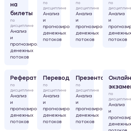
по
по
по
на
дисциплине
дисциплине
дисциплин
билеты
Анализ
Анализ
Анализ
и
и
и
по
дисциплине
прогнозирование
прогнозирование
прогнози
Анализ
денежных
денежных
денежны
и
потоков
потоков
потоков
прогнозирование
денежных
потоков
Реферат
Перевод
Презентация
Онлайн
по
по
по
экзаме
дисциплине
дисциплине
дисциплине
по
Анализ
Анализ
Анализ
дисциплин
и
и
и
Анализ
прогнозирование
прогнозирование
прогнозирование
и
денежных
денежных
денежных
прогнози
потоков
потоков
потоков
денежны
потоков