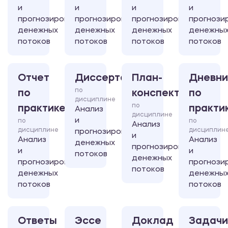
и
и
и
и
прогнозирование
прогнозирование
прогнозирование
прогнози
денежных
денежных
денежных
денежны
потоков
потоков
потоков
потоков
Отчет
Диссертация
План-
Дневни
по
по
конспект
по
дисциплине
по
практике
практи
Анализ
дисциплине
и
по
по
Анализ
дисциплине
дисциплин
прогнозирование
и
Анализ
Анализ
денежных
прогнозирование
и
и
потоков
денежных
прогнозирование
прогнози
потоков
денежных
денежны
потоков
потоков
Ответы
Эссе
Доклад
Задачи