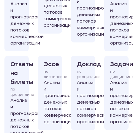
и
Анализ
Анализ
денежных
прогнозирование
и
и
потоков
денежных
прогнозирование
прогнози
коммерческой
потоков
денежных
денежны
организации
коммерческой
потоков
потоков
организации
коммерческой
коммерче
организации
организа
Ответы
Эссе
Доклад
Задачи
по
по
по
на
дисциплине
дисциплине
дисциплин
билеты
Анализ
Анализ
Анализ
и
и
и
по
дисциплине
прогнозирование
прогнозирование
прогнози
Анализ
денежных
денежных
денежны
и
потоков
потоков
потоков
прогнозирование
коммерческой
коммерческой
коммерче
денежных
организации
организации
организа
потоков