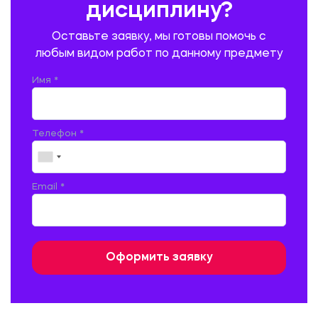
дисциплину?
ПРОМЫШЛЕННОЕ И ГРАЖДАНСКОЕ СТРОИТЕЛЬСТВО
Оставьте заявку, мы готовы помочь с
ПСИХОЛОГИЯ
РЕВИЗИЯ И АУДИТ
РЕЖУЩИЙ ИНСТРУМЕНТ
любым видом работ по данному предмету
РУССКАЯ ЛИТЕРАТУРА
РУССКИЙ ЯЗЫК
Имя *
СЕЛЬСКОЕ ХОЗЯЙСТВО
СЕЛЬСКОХОЗЯЙСТВЕННАЯ ТЕХНИКА
СОЦИАЛЬНО-ГУМАНИТАРНЫЕ НАУКИ
СТАРОСЛАВЯНСКИЙ ЯЗЫК
Телефон *
СТРОИТЕЛЬСТВО АВТОМОБИЛЬНЫХ ДОРОГ
СТРОИТЕЛЬСТВО ЖЕЛЕЗНЫХ ДОРОГ
ТАМОЖЕННОЕ ДЕЛО
Email *
ТЕПЛОЭНЕРГЕТИКА
ТЕХНОЛОГИЯ ДЕРЕВООБРАБАТЫВАЮЩИХ ПРОИЗВОДСТВ
ТЕХНОЛОГИЯ ЛИТЕЙНОГО ПРОИЗВОДСТВА
ТЕХНОЛОГИЯ МАШИНОСТРОЕНИЯ
ТЕХНОЛОГИЯ ШВЕЙНОГО ПРОИЗВОДСТВА