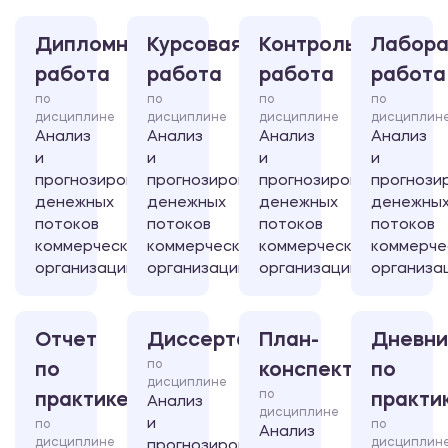
Дипломная
Курсовая
Контрольная
Лабора
работа
работа
работа
работа
по
по
по
по
дисциплине
дисциплине
дисциплине
дисциплин
Анализ
Анализ
Анализ
Анализ
и
и
и
и
прогнозирование
прогнозирование
прогнозирование
прогнози
денежных
денежных
денежных
денежны
потоков
потоков
потоков
потоков
коммерческой
коммерческой
коммерческой
коммерче
организации
организации
организации
организа
Отчет
Диссертация
План-
Дневни
по
по
конспект
по
дисциплине
по
практике
практи
Анализ
дисциплине
и
по
по
Анализ
дисциплине
дисциплин
прогнозирование