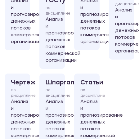
ГОСТу
Анализ
Анализ
дисциплин
и
и
по
Анализ
дисциплине
прогнозирование
прогнозирование
и
Анализ
денежных
денежных
прогнози
и
потоков
потоков
денежны
прогнозирование
коммерческой
коммерческой
потоков
денежных
организации
организации
коммерче
потоков
организа
коммерческой
организации
Чертеж
Шпаргалка
Статьи
по
по
по
дисциплине
дисциплине
дисциплине
Анализ
Анализ
Анализ
и
и
и
прогнозирование
прогнозирование
прогнозирование
денежных
денежных
денежных
потоков
потоков
потоков
коммерческой
коммерческой
коммерческой