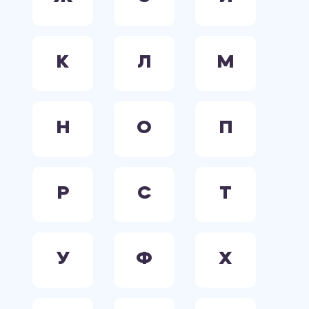
К
Л
М
Н
О
П
Р
С
Т
У
Ф
Х