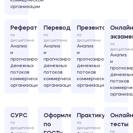
коммерческой
организации
Реферат
Перевод
Презентация
Онлайн
по
по
по
экзаме
дисциплине
дисциплине
дисциплине
по
Анализ
Анализ
Анализ
дисциплин
и
и
и
Анализ
прогнозирование
прогнозирование
прогнозирование
и
денежных
денежных
денежных
прогнози
потоков
потоков
потоков
денежны
коммерческой
коммерческой
коммерческой
потоков
организации
организации
организации
коммерче
организа
СУРС
Оформление
Практикум
Онлайн
по
по
по
тесты
дисциплине
дисциплине
по