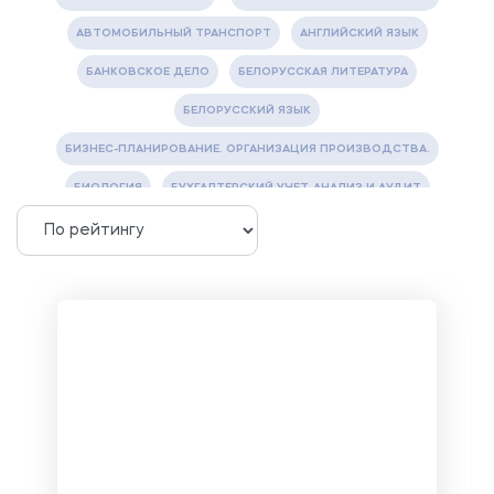
АВТОМОБИЛЬНЫЙ ТРАНСПОРТ
АНГЛИЙСКИЙ ЯЗЫК
БАНКОВСКОЕ ДЕЛО
БЕЛОРУССКАЯ ЛИТЕРАТУРА
БЕЛОРУССКИЙ ЯЗЫК
БИЗНЕС-ПЛАНИРОВАНИЕ. ОРГАНИЗАЦИЯ ПРОИЗВОДСТВА.
БИОЛОГИЯ
БУХГАЛТЕРСКИЙ УЧЕТ, АНАЛИЗ И АУДИТ
ВЕТЕРИНАРИЯ
ВОДОСНАБЖЕНИЕ И ВОДООТВЕДЕНИЕ
ГАЗОВАЯ И НЕФТЯНАЯ ПРОМЫШЛЕННОСТЬ
ГЕОГРАФИЯ
ГЕОЛОГИЯ И ГЕОДЕЗИЯ
ГИДРАВЛИКА
ГОСТИНИЧНЫЙ СЕРВИС. ТУРИЗМ.
ДОКУМЕНТОВЕДЕНИЕ
ЖЕЛЕЗНОДОРОЖНЫЙ ТРАНСПОРТ
ЖУРНАЛИСТИКА
ЗЕМЛЕУСТРОЙСТВО, КАДАСТР И МОНИТОРИНГ ЗЕМЕЛЬ
ИНФОРМАТИКА И ПРОГРАММИРОВАНИЕ
ИСПАНСКИЙ ЯЗЫК