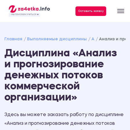
Данные, необходимые для качественного выполнения заказа
Оставить заявку
- МЫ ПОМОГАЕМ УЧИТЬСЯ ❤️
Главная
Выполняемые дисциплины
А
Анализ и про
Дисциплина «Анализ
и прогнозирование
денежных потоков
коммерческой
организации»
Здесь вы можете заказать работу по дисциплине
«Анализ и прогнозирование денежных потоков