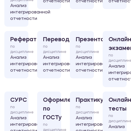
дисциплине
отчетности
отчетности
отчетнос
Анализ
интегрированной
отчетности
Реферат
Перевод
Презентация
Онлайн
по
по
по
экзаме
дисциплине
дисциплине
дисциплине
по
Анализ
Анализ
Анализ
дисциплин
интегрированной
интегрированной
интегрированной
Анализ
отчетности
отчетности
отчетности
интегрир
отчетнос
СУРС
Оформление
Практикум
Онлайн
по
по
по
тесты
дисциплине
дисциплине
по
ГОСТу
Анализ
Анализ
дисциплин
интегрированной
интегрированной
по
Анализ
дисциплине