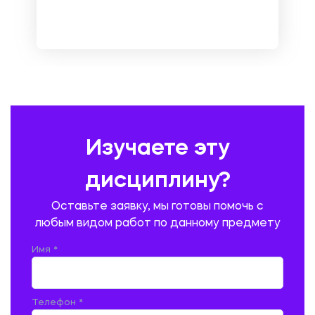
МЕТРОЛОГИЯ И СТАНДАРТИЗАЦИЯ
МЕХАНИКА МАТЕРИАЛОВ
НЕМЕЦКИЙ ЯЗЫК
ОХРАНА ТРУДА И БЕЗОПАСНОСТЬ ЖИЗНЕДЕЯТЕЛЬНОСТИ
ПЕДАГОГИКА
ПОЛЬСКИЙ ЯЗЫК
ПОЧТОВАЯ СВЯЗЬ
ПРАВОВЕДЕНИЕ
ПРЕДУПРЕЖДЕНИЕ И ЛИКВИДАЦИЯ ЧРЕЗВЫЧАЙНЫХ СИТУАЦИЙ
Изучаете эту
ПРОИЗВОДСТВО ПРОДУКЦИИ И ОРГАНИЗАЦИЯ ОБЩЕСТВЕННОГО
ПИТАНИЯ
дисциплину?
ПРОМЫШЛЕННОЕ И ГРАЖДАНСКОЕ СТРОИТЕЛЬСТВО
Оставьте заявку, мы готовы помочь с
ПСИХОЛОГИЯ
РЕВИЗИЯ И АУДИТ
РЕЖУЩИЙ ИНСТРУМЕНТ
любым видом работ по данному предмету
РУССКАЯ ЛИТЕРАТУРА
РУССКИЙ ЯЗЫК
Имя *
СЕЛЬСКОЕ ХОЗЯЙСТВО
СЕЛЬСКОХОЗЯЙСТВЕННАЯ ТЕХНИКА
СОЦИАЛЬНО-ГУМАНИТАРНЫЕ НАУКИ
СТАРОСЛАВЯНСКИЙ ЯЗЫК
Телефон *
СТРОИТЕЛЬСТВО АВТОМОБИЛЬНЫХ ДОРОГ