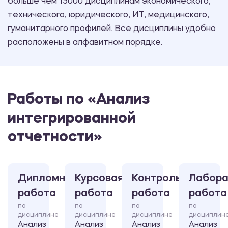
больше чем 15000 дисциплинам экономического,
технического, юридического, ИТ, медицинского,
гуманитарного профилей. Все дисциплины удобно
расположены в алфавитном порядке.
Работы по «Анализ
интегрированной
отчетности»
Дипломная
Курсовая
Контрольная
Лабора
работа
работа
работа
работа
по
по
по
по
дисциплине
дисциплине
дисциплине
дисциплин
Анализ
Анализ
Анализ
Анализ