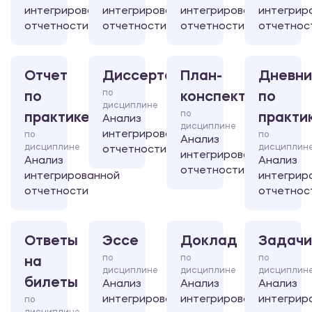
интегрированной
интегрированной
интегрированной
интегрир
отчетности
отчетности
отчетности
отчетнос
Отчет
Диссертация
План-
Дневни
по
по
конспект
по
дисциплине
по
практике
практи
Анализ
дисциплине
интегрированной
по
по
Анализ
дисциплине
дисциплин
отчетности
интегрированной
Анализ
Анализ
отчетности
интегрированной
интегрир
отчетности
отчетнос
Ответы
Эссе
Доклад
Задачи
по
по
по
на
дисциплине
дисциплине
дисциплин
билеты
Анализ
Анализ
Анализ
интегрированной
интегрированной
интегрир
по