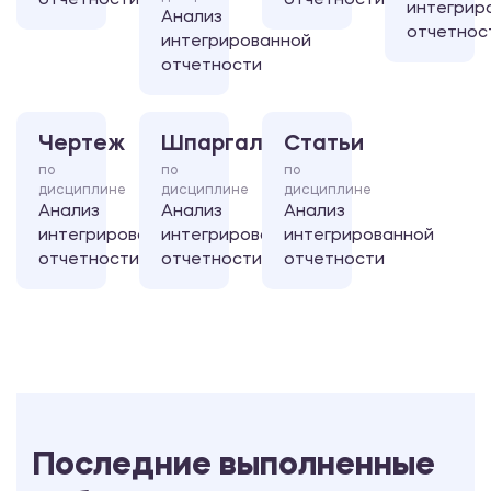
отчетности
отчетности
интегрир
Анализ
отчетнос
интегрированной
отчетности
Чертеж
Шпаргалка
Статьи
по
по
по
дисциплине
дисциплине
дисциплине
Анализ
Анализ
Анализ
интегрированной
интегрированной
интегрированной
отчетности
отчетности
отчетности
Последние выполненные