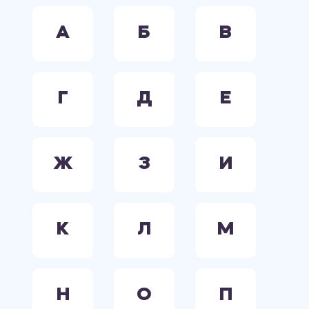
А
Б
В
Г
Д
Е
Ж
З
И
К
Л
М
Н
О
П