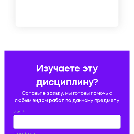
МЕТРОЛОГИЯ И СТАНДАРТИЗАЦИЯ
МЕХАНИКА МАТЕРИАЛОВ
НЕМЕЦКИЙ ЯЗЫК
ОХРАНА ТРУДА И БЕЗОПАСНОСТЬ ЖИЗНЕДЕЯТЕЛЬНОСТИ
ПЕДАГОГИКА
ПОЛЬСКИЙ ЯЗЫК
ПОЧТОВАЯ СВЯЗЬ
ПРАВОВЕДЕНИЕ
ПРЕДУПРЕЖДЕНИЕ И ЛИКВИДАЦИЯ ЧРЕЗВЫЧАЙНЫХ СИТУАЦИЙ
Изучаете эту
ПРОИЗВОДСТВО ПРОДУКЦИИ И ОРГАНИЗАЦИЯ ОБЩЕСТВЕННОГО
ПИТАНИЯ
дисциплину?
ПРОМЫШЛЕННОЕ И ГРАЖДАНСКОЕ СТРОИТЕЛЬСТВО
Оставьте заявку, мы готовы помочь с
ПСИХОЛОГИЯ
РЕВИЗИЯ И АУДИТ
РЕЖУЩИЙ ИНСТРУМЕНТ
любым видом работ по данному предмету
РУССКАЯ ЛИТЕРАТУРА
РУССКИЙ ЯЗЫК
Имя *
СЕЛЬСКОЕ ХОЗЯЙСТВО
СЕЛЬСКОХОЗЯЙСТВЕННАЯ ТЕХНИКА
СОЦИАЛЬНО-ГУМАНИТАРНЫЕ НАУКИ
СТАРОСЛАВЯНСКИЙ ЯЗЫК