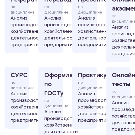
Реферат
Перевод
Презентация
Онлайн
по
по
по
экзаме
дисциплине
дисциплине
дисциплине
по
Анализ
Анализ
Анализ
дисциплин
производственно-
производственно-
производственно-
Анализ
хозяйственной
хозяйственной
хозяйственной
производ
деятельности
деятельности
деятельности
хозяйств
предприятия
предприятия
предприятия
деятельн
предприя
СУРС
Оформление
Практикум
Онлайн
по
по
по
тесты
дисциплине
дисциплине
по
ГОСТу
Анализ
Анализ
дисциплин
производственно-
производственно-
по
Анализ
дисциплине
хозяйственной
хозяйственной
производ
Анализ
деятельности
деятельности
хозяйств
производственно-
предприятия
предприятия
деятельн
хозяйственной
предприя
деятельности