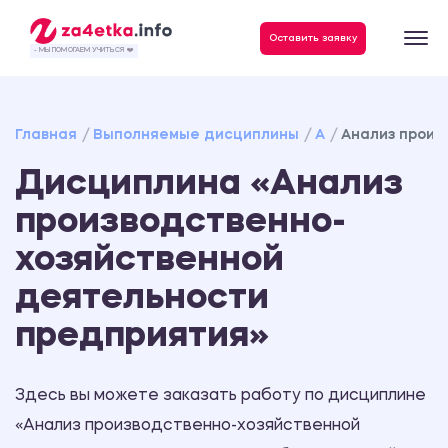
Данные, необходимые для качественного выполнения заказа
Оставить заявку
- МЫ ПОМОГАЕМ УЧИТЬСЯ ❤️
Главная
Выполняемые дисциплины
А
Анализ произ
Дисциплина «Анализ
производственно-
хозяйственной
деятельности
предприятия»
Здесь вы можете заказать работу по дисциплине
«Анализ производственно-хозяйственной