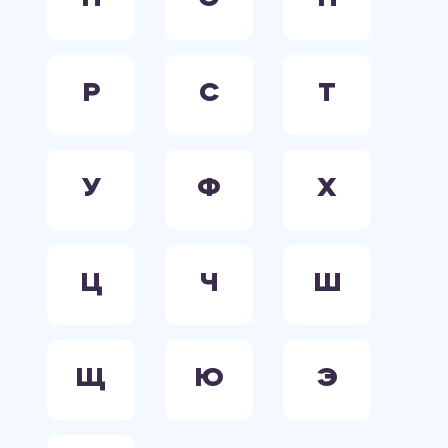
Р
С
Т
У
Ф
Х
Ц
Ч
Ш
Щ
Ю
Э