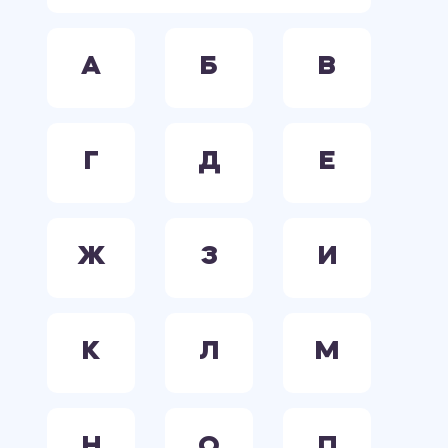
А
Б
В
Г
Д
Е
Ж
З
И
К
Л
М
Н
О
П