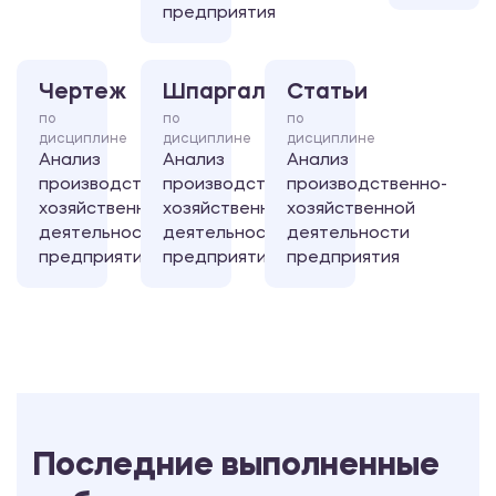
предприятия
Чертеж
Шпаргалка
Статьи
по
по
по
дисциплине
дисциплине
дисциплине
Анализ
Анализ
Анализ
производственно-
производственно-
производственно-
хозяйственной
хозяйственной
хозяйственной
деятельности
деятельности
деятельности
предприятия
предприятия
предприятия
Последние выполненные