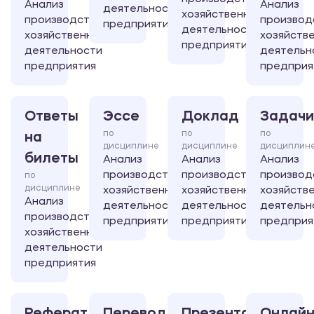
Анализ
Анализ
деятельности
хозяйственной
производственно-
производ
предприятия
деятельности
хозяйственной
хозяйств
предприятия
деятельности
деятельн
предприятия
предприя
Ответы
Эссе
Доклад
Задачи
по
по
по
на
дисциплине
дисциплине
дисциплин
билеты
Анализ
Анализ
Анализ
производственно-
производственно-
производ
по
дисциплине
хозяйственной
хозяйственной
хозяйств
Анализ
деятельности
деятельности
деятельн
производственно-
предприятия
предприятия
предприя
хозяйственной
деятельности
предприятия