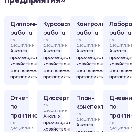
предприятия»
Дипломная
Курсовая
Контрольная
Лабора
работа
работа
работа
работа
по
по
по
по
дисциплине
дисциплине
дисциплине
дисциплин
Анализ
Анализ
Анализ
Анализ
производственно-
производственно-
производственно-
производ
хозяйственной
хозяйственной
хозяйственной
хозяйств
деятельности
деятельности
деятельности
деятельн
предприятия
предприятия
предприятия
предприя
Отчет
Диссертация
План-
Дневни
по
по
конспект
по
дисциплине
по
практике
практи
Анализ
дисциплине
производственно-
по
по
Анализ
дисциплине
дисциплин
хозяйственной
производственно-