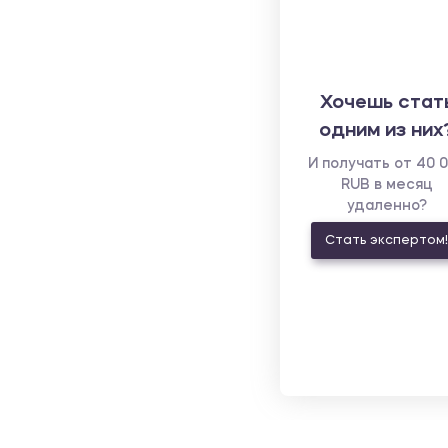
Хочешь стат
одним из них
И получать от 40 
RUB в месяц
удаленно?
Стать экспертом!