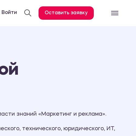
Войти
Оставить заявку
Готовые работ
Все услуги
Дипломная работа
ой
Курсовая работа
Контрольная работа
Лабораторная работа
Отчет по практике
Диссертация
асти знаний «Маркетинг и реклама».
План-конспект
ского, технического, юридического, ИТ,
Дневник по практике