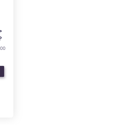
ь
?
000