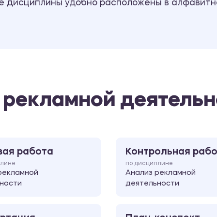
се дисциплины удобно расположены в алфавитн
 рекламной деятельн
вая работа
Контрольная раб
плине
по дисциплине
рекламной
Анализ рекламной
ности
деятельности