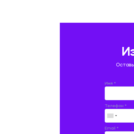
ГАЗОВАЯ И НЕФТЯНАЯ ПРОМЫШЛЕННОСТЬ
ГЕОГРАФИЯ
ГЕОЛОГИЯ И ГЕОДЕЗИЯ
ГИДРАВЛИКА
И
ГОСТИНИЧНЫЙ СЕРВИС. ТУРИЗМ.
Оставь
ДОКУМЕНТОВЕДЕНИЕ
ЖЕЛЕЗНОДОРОЖНЫЙ ТРАНСПОРТ
Имя *
ЖУРНАЛИСТИКА
Телефон *
ЗЕМЛЕУСТРОЙСТВО, КАДАСТР И
МОНИТОРИНГ ЗЕМЕЛЬ
ИНФОРМАТИКА И ПРОГРАММИРОВАНИЕ
Email *