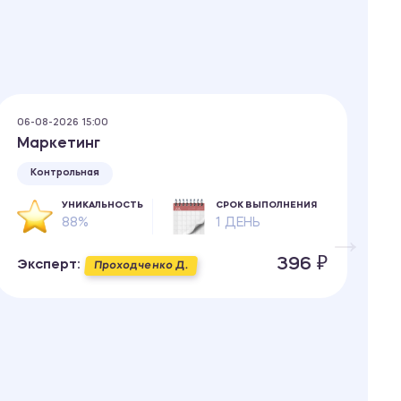
06-08-2026 15:00
06
Маркетинг
М
Контрольная
УНИКАЛЬНОСТЬ
СРОК ВЫПОЛНЕНИЯ
88%
1 ДЕНЬ
396 ₽
Эксперт:
Э
Проходченко Д.