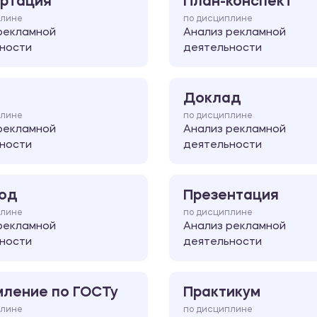
ртация
План-конспект
плине
по дисциплине
рекламной
Анализ рекламной
ности
деятельности
Доклад
плине
по дисциплине
рекламной
Анализ рекламной
ности
деятельности
од
Презентация
плине
по дисциплине
рекламной
Анализ рекламной
ности
деятельности
ление по ГОСТу
Практикум
плине
по дисциплине