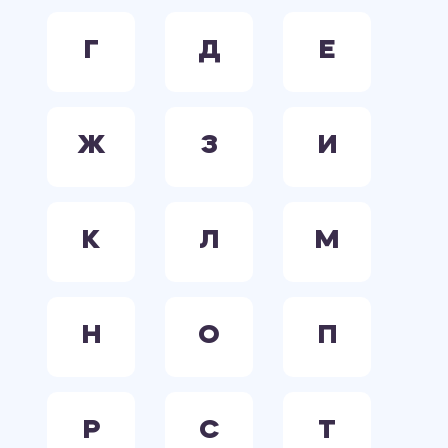
Г
Д
Е
Ж
З
И
К
Л
М
Н
О
П
Р
С
Т