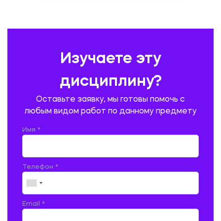
ПЕДАГОГИКА
ПОЛЬСКИЙ ЯЗЫК
ПОЧТОВАЯ СВЯЗЬ
ПРАВОВЕДЕНИЕ
ПРЕДУПРЕЖДЕНИЕ И ЛИКВИДАЦИЯ ЧРЕЗВЫЧАЙНЫХ СИТУАЦИЙ
Изучаете эту
ПРОИЗВОДСТВО ПРОДУКЦИИ И ОРГАНИЗАЦИЯ ОБЩЕСТВЕННОГО
ПИТАНИЯ
дисциплину?
ПРОМЫШЛЕННОЕ И ГРАЖДАНСКОЕ СТРОИТЕЛЬСТВО
Оставьте заявку, мы готовы помочь с
ПСИХОЛОГИЯ
РЕВИЗИЯ И АУДИТ
РЕЖУЩИЙ ИНСТРУМЕНТ
любым видом работ по данному предмету
РУССКАЯ ЛИТЕРАТУРА
РУССКИЙ ЯЗЫК
Имя *
СЕЛЬСКОЕ ХОЗЯЙСТВО
СЕЛЬСКОХОЗЯЙСТВЕННАЯ ТЕХНИКА
СОЦИАЛЬНО-ГУМАНИТАРНЫЕ НАУКИ
СТАРОСЛАВЯНСКИЙ ЯЗЫК
Телефон *
СТРОИТЕЛЬСТВО АВТОМОБИЛЬНЫХ ДОРОГ
СТРОИТЕЛЬСТВО ЖЕЛЕЗНЫХ ДОРОГ
ТАМОЖЕННОЕ ДЕЛО
Email *
ТЕПЛОЭНЕРГЕТИКА