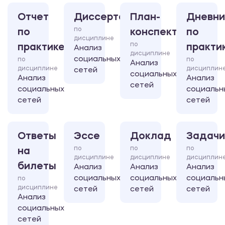
Отчет
Диссертация
План-
Дневни
по
по
конспект
по
дисциплине
по
практике
практи
Анализ
дисциплине
социальных
по
по
Анализ
дисциплине
дисциплин
сетей
социальных
Анализ
Анализ
сетей
социальных
социальн
сетей
сетей
Ответы
Эссе
Доклад
Задачи
по
по
по
на
дисциплине
дисциплине
дисциплин
билеты
Анализ
Анализ
Анализ
социальных
социальных
социальн
по
дисциплине
сетей
сетей
сетей
Анализ
социальных
сетей