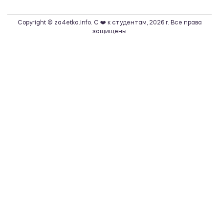
Copyright © za4etka.info. С ❤️ к студентам, 2026 г. Все права
защищены