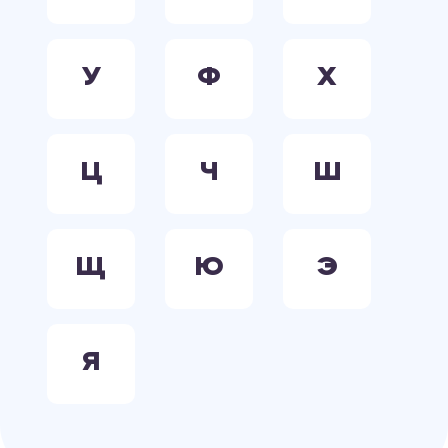
У
Ф
Х
Ц
Ч
Ш
Щ
Ю
Э
Я