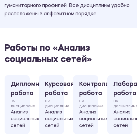
гуманитарного профилей. Все дисциплины удобно
расположены в алфавитном порядке.
Работы по «Анализ
социальных сетей»
Дипломная
Курсовая
Контрольная
Лабора
работа
работа
работа
работа
по
по
по
по
дисциплине
дисциплине
дисциплине
дисциплин
Анализ
Анализ
Анализ
Анализ
социальных
социальных
социальных
социальн
сетей
сетей
сетей
сетей