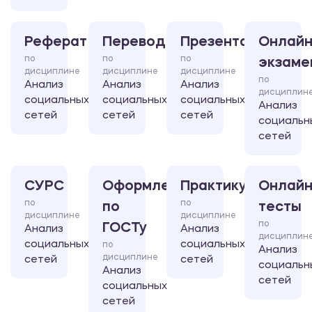
Реферат
Перевод
Презентация
Онлайн
по
по
по
экзаме
дисциплине
дисциплине
дисциплине
по
Анализ
Анализ
Анализ
дисциплин
социальных
социальных
социальных
Анализ
сетей
сетей
сетей
социальн
сетей
СУРС
Оформление
Практикум
Онлайн
по
по
по
тесты
дисциплине
дисциплине
по
ГОСТу
Анализ
Анализ
дисциплин
социальных
социальных
по
Анализ
дисциплине
сетей
сетей
социальн
Анализ
сетей
социальных
сетей