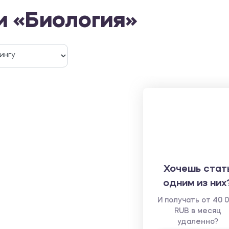
и «Биология»
Хочешь стат
одним из них
И получать от 40 
RUB в месяц
удаленно?