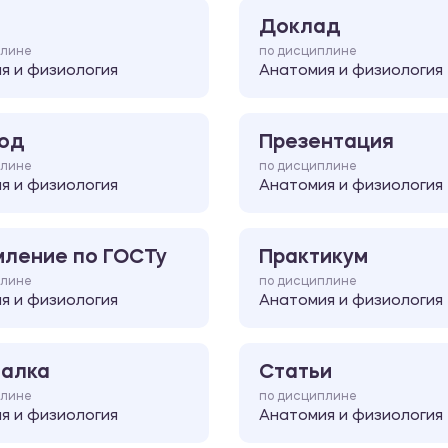
Доклад
плине
по дисциплине
я и физиология
Анатомия и физиология
од
Презентация
плине
по дисциплине
я и физиология
Анатомия и физиология
ление по ГОСТу
Практикум
плине
по дисциплине
я и физиология
Анатомия и физиология
алка
Статьи
плине
по дисциплине
я и физиология
Анатомия и физиология