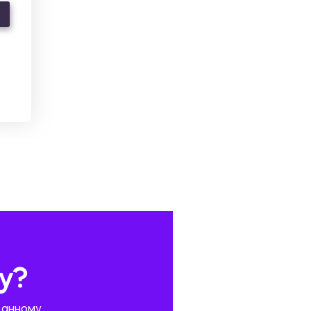
у?
данному