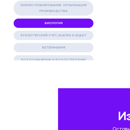
БИЗНЕС-ПЛАНИРОВАНИЕ. ОРГАНИЗАЦИЯ
ПРОИЗВОДСТВА.
БИОЛОГИЯ
БУХГАЛТЕРСКИЙ УЧЕТ, АНАЛИЗ И АУДИТ
ВЕТЕРИНАРИЯ
ВОДОСНАБЖЕНИЕ И ВОДООТВЕДЕНИЕ
ГАЗОВАЯ И НЕФТЯНАЯ ПРОМЫШЛЕННОСТЬ
ГЕОГРАФИЯ
ГЕОЛОГИЯ И ГЕОДЕЗИЯ
ГИДРАВЛИКА
И
ГОСТИНИЧНЫЙ СЕРВИС. ТУРИЗМ.
Оставь