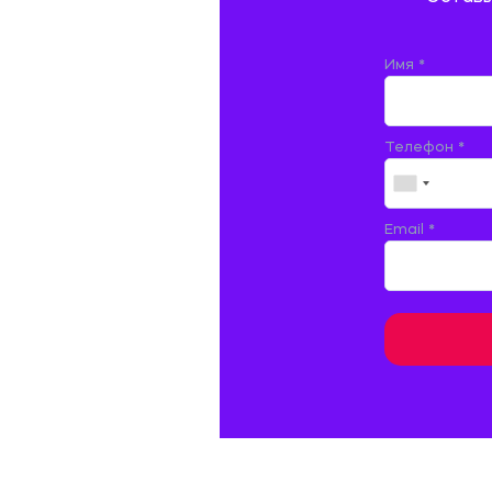
ДОКУМЕНТОВЕДЕНИЕ
ЖЕЛЕЗНОДОРОЖНЫЙ ТРАНСПОРТ
Имя *
ЖУРНАЛИСТИКА
Телефон *
ЗЕМЛЕУСТРОЙСТВО, КАДАСТР И
МОНИТОРИНГ ЗЕМЕЛЬ
ИНФОРМАТИКА И ПРОГРАММИРОВАНИЕ
Email *
ИСПАНСКИЙ ЯЗЫК
ИСТОРИЯ
ИТАЛЬЯНСКИЙ ЯЗЫК
КИТАЙСКИЙ ЯЗЫК. ЯПОНСКИЙ ЯЗЫК.
КУЛЬТУРОЛОГИЯ И ДЕЯТЕЛЬНОСТЬ В СФЕРЕ
КУЛЬТУРЫ