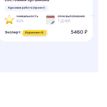
состояния организма
Курсовая работа (проект)
УНИКАЛЬНОСТЬ
СРОК ВЫПОЛНЕНИЯ
82%
7 ДНЕЙ
Э
5460 ₽
Эксперт:
Коржевич К.