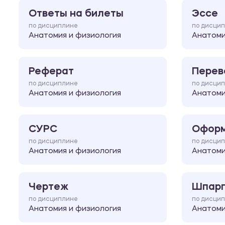
Ответы на билеты
Эссе
по дисциплине
по дисци
Анатомия и физиология
Анатоми
Реферат
Перев
по дисциплине
по дисци
Анатомия и физиология
Анатоми
СУРС
Оформ
по дисциплине
по дисци
Анатомия и физиология
Анатоми
Чертеж
Шпарг
по дисциплине
по дисци
Анатомия и физиология
Анатоми