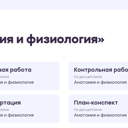
ия и физиология»
вая работа
Контрольная раб
плине
по дисциплине
я и физиология
Анатомия и физиология
ртация
План-конспект
плине
по дисциплине
я и физиология
Анатомия и физиология