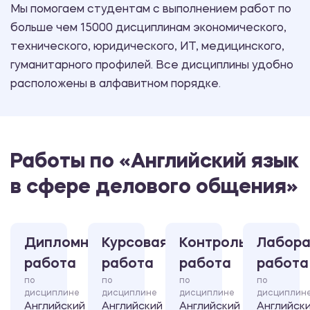
Мы помогаем студентам с выполнением работ по
больше чем 15000 дисциплинам экономического,
технического, юридического, ИТ, медицинского,
гуманитарного профилей. Все дисциплины удобно
расположены в алфавитном порядке.
Работы по «Английский язык
в сфере делового общения»
Дипломная
Курсовая
Контрольная
Лабора
работа
работа
работа
работа
по
по
по
по
дисциплине
дисциплине
дисциплине
дисциплин
Английский
Английский
Английский
Английск