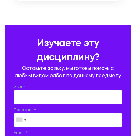
ОХРАНА ТРУДА И БЕЗОПАСНОСТЬ ЖИЗНЕДЕЯТЕЛЬНОСТИ
ПЕДАГОГИКА
ПОЛЬСКИЙ ЯЗЫК
ПОЧТОВАЯ СВЯЗЬ
ПРАВОВЕДЕНИЕ
ПРЕДУПРЕЖДЕНИЕ И ЛИКВИДАЦИЯ ЧРЕЗВЫЧАЙНЫХ СИТУАЦИЙ
Изучаете эту
ПРОИЗВОДСТВО ПРОДУКЦИИ И ОРГАНИЗАЦИЯ ОБЩЕСТВЕННОГО
ПИТАНИЯ
дисциплину?
ПРОМЫШЛЕННОЕ И ГРАЖДАНСКОЕ СТРОИТЕЛЬСТВО
Оставьте заявку, мы готовы помочь с
ПСИХОЛОГИЯ
РЕВИЗИЯ И АУДИТ
РЕЖУЩИЙ ИНСТРУМЕНТ
любым видом работ по данному предмету
РУССКАЯ ЛИТЕРАТУРА
РУССКИЙ ЯЗЫК
Имя *
СЕЛЬСКОЕ ХОЗЯЙСТВО
СЕЛЬСКОХОЗЯЙСТВЕННАЯ ТЕХНИКА
СОЦИАЛЬНО-ГУМАНИТАРНЫЕ НАУКИ
СТАРОСЛАВЯНСКИЙ ЯЗЫК
Телефон *
СТРОИТЕЛЬСТВО АВТОМОБИЛЬНЫХ ДОРОГ
СТРОИТЕЛЬСТВО ЖЕЛЕЗНЫХ ДОРОГ
ТАМОЖЕННОЕ ДЕЛО
Email *