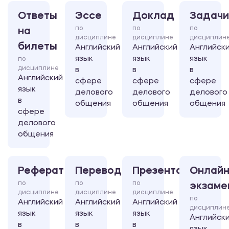
Ответы
Эссе
Доклад
Задачи
по
по
по
на
дисциплине
дисциплине
дисциплин
билеты
Английский
Английский
Английск
язык
язык
язык
по
дисциплине
в
в
в
Английский
сфере
сфере
сфере
язык
делового
делового
делового
в
общения
общения
общения
сфере
делового
общения
Реферат
Перевод
Презентация
Онлайн
по
по
по
экзаме
дисциплине
дисциплине
дисциплине
по
Английский
Английский
Английский
дисциплин
язык
язык
язык
Английск
в
в
в