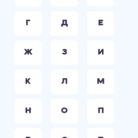
Г
Д
Е
Ж
З
И
К
Л
М
Н
О
П