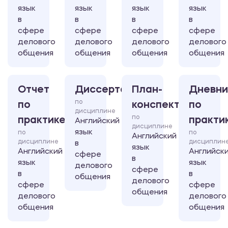
язык
язык
язык
язык
в
в
в
в
сфере
сфере
сфере
сфере
делового
делового
делового
делового
общения
общения
общения
общения
Отчет
Диссертация
План-
Дневни
по
по
конспект
по
дисциплине
по
практике
практи
Английский
дисциплине
язык
по
по
Английский
дисциплине
дисциплин
в
язык
Английский
Английск
сфере
в
язык
язык
делового
сфере
в
в
общения
делового
сфере
сфере
общения
делового
делового
общения
общения