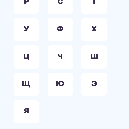
Р
С
Т
У
Ф
Х
Ц
Ч
Ш
Щ
Ю
Э
Я