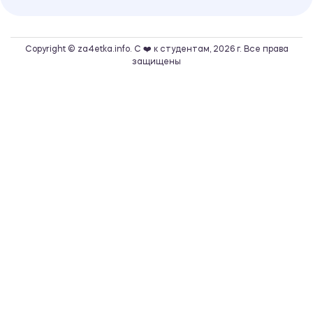
Copyright © za4etka.info. С ❤️ к студентам, 2026 г. Все права
защищены