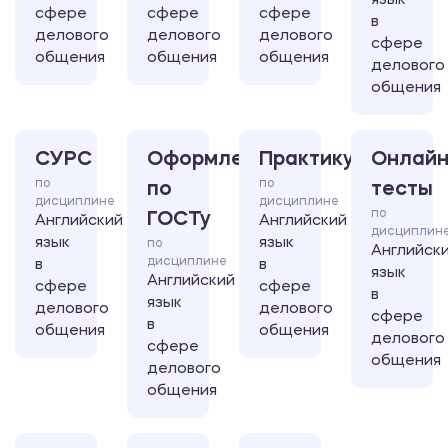
язык
сфере
сфере
сфере
в
делового
делового
делового
сфере
общения
общения
общения
делового
общения
СУРС
Оформление
Практикум
Онлайн
по
по
по
тесты
дисциплине
дисциплине
по
ГОСТу
Английский
Английский
дисциплин
язык
язык
по
Английск
дисциплине
в
в
язык
Английский
сфере
сфере
в
язык
делового
делового
сфере
в
общения
общения
делового
сфере
общения
делового
общения