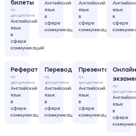
билеты
Английский
Английский
Английск
язык
язык
язык
по
дисциплине
в
в
в
Английский
сфере
сфере
сфере
язык
коммуникаций
коммуникаций
коммуник
в
сфере
коммуникаций
Реферат
Перевод
Презентация
Онлайн
по
по
по
экзаме
дисциплине
дисциплине
дисциплине
по
Английский
Английский
Английский
дисциплин
язык
язык
язык
Английск
в
в
в
язык
сфере
сфере
сфере
в
коммуникаций
коммуникаций
коммуникаций
сфере
коммуник