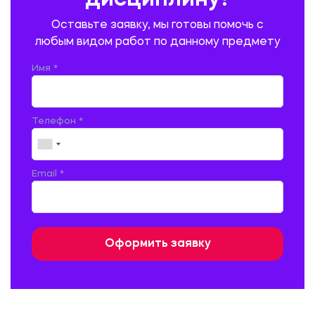
дисциплину?
ПРОМЫШЛЕННОЕ И ГРАЖДАНСКОЕ СТРОИТЕЛЬСТВО
Оставьте заявку, мы готовы помочь с
ПСИХОЛОГИЯ
РЕВИЗИЯ И АУДИТ
РЕЖУЩИЙ ИНСТРУМЕНТ
любым видом работ по данному предмету
РУССКАЯ ЛИТЕРАТУРА
РУССКИЙ ЯЗЫК
Имя *
СЕЛЬСКОЕ ХОЗЯЙСТВО
СЕЛЬСКОХОЗЯЙСТВЕННАЯ ТЕХНИКА
СОЦИАЛЬНО-ГУМАНИТАРНЫЕ НАУКИ
СТАРОСЛАВЯНСКИЙ ЯЗЫК
Телефон *
СТРОИТЕЛЬСТВО АВТОМОБИЛЬНЫХ ДОРОГ
СТРОИТЕЛЬСТВО ЖЕЛЕЗНЫХ ДОРОГ
ТАМОЖЕННОЕ ДЕЛО
Email *
ТЕПЛОЭНЕРГЕТИКА
ТЕХНОЛОГИЯ ДЕРЕВООБРАБАТЫВАЮЩИХ ПРОИЗВОДСТВ
ТЕХНОЛОГИЯ ЛИТЕЙНОГО ПРОИЗВОДСТВА
ТЕХНОЛОГИЯ МАШИНОСТРОЕНИЯ
ТЕХНОЛОГИЯ ШВЕЙНОГО ПРОИЗВОДСТВА
ТОВАРОВЕДЕНИЕ И ТОРГОВЛЯ
ФИЗИКА