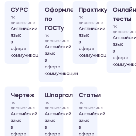
СУРС
Оформление
Практикум
Онлайн
по
по
по
тесты
дисциплине
дисциплине
по
ГОСТу
Английский
Английский
дисциплин
язык
язык
по
Английск
дисциплине
в
в
язык
Английский
сфере
сфере
в
язык
коммуникаций
коммуникаций
сфере
в
коммуник
сфере
коммуникаций
Чертеж
Шпаргалка
Статьи
по
по
по
дисциплине
дисциплине
дисциплине
Английский
Английский
Английский
язык
язык
язык
в
в
в
сфере
сфере
сфере