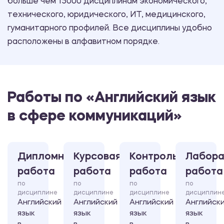
больше чем 15000 дисциплинам экономического,
технического, юридического, ИТ, медицинского,
гуманитарного профилей. Все дисциплины удобно
расположены в алфавитном порядке.
Работы по «Английский язык
в сфере коммуникаций»
Дипломная
Курсовая
Контрольная
Лабора
работа
работа
работа
работа
по
по
по
по
дисциплине
дисциплине
дисциплине
дисциплин
Английский
Английский
Английский
Английск
язык
язык
язык
язык