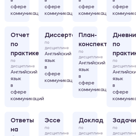
в
в
в
в
сфере
сфере
сфере
сфере
коммуникаций
коммуникаций
коммуникаций
коммуник
Отчет
Диссертация
План-
Дневни
по
по
конспект
по
дисциплине
по
практике
практи
Английский
дисциплине
язык
по
по
Английский
дисциплине
дисциплин
в
язык
Английский
Английск
сфере
в
язык
язык
коммуникаций
сфере
в
в
коммуникаций
сфере
сфере
коммуникаций
коммуник
Ответы
Эссе
Доклад
Задачи
по
по
по
на
дисциплине
дисциплине
дисциплин