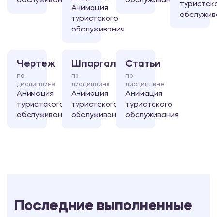
обслуживания
обслуживания
туристск
Анимация
обслужив
туристского
обслуживания
Чертеж
Шпаргалка
Статьи
по
по
по
дисциплине
дисциплине
дисциплине
Анимация
Анимация
Анимация
туристского
туристского
туристского
обслуживания
обслуживания
обслуживания
Последние выполненные