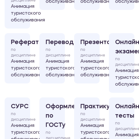
дисциплине
обслуживания
обслуживания
обслужив
Анимация
туристского
обслуживания
Реферат
Перевод
Презентация
Онлайн
по
по
по
экзаме
дисциплине
дисциплине
дисциплине
по
Анимация
Анимация
Анимация
дисциплин
туристского
туристского
туристского
Анимация
обслуживания
обслуживания
обслуживания
туристск
обслужив
СУРС
Оформление
Практикум
Онлайн
по
по
по
тесты
дисциплине
дисциплине
по
ГОСТу
Анимация
Анимация
дисциплин
туристского
туристского
по
Анимация
дисциплине