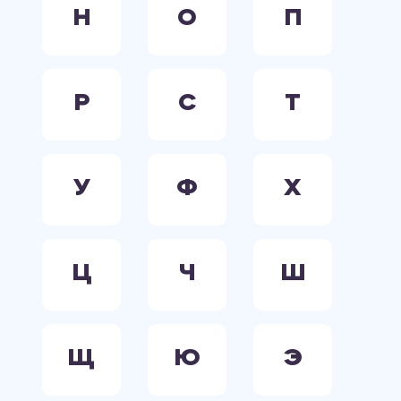
Н
О
П
Р
С
Т
У
Ф
Х
Ц
Ч
Ш
Щ
Ю
Э