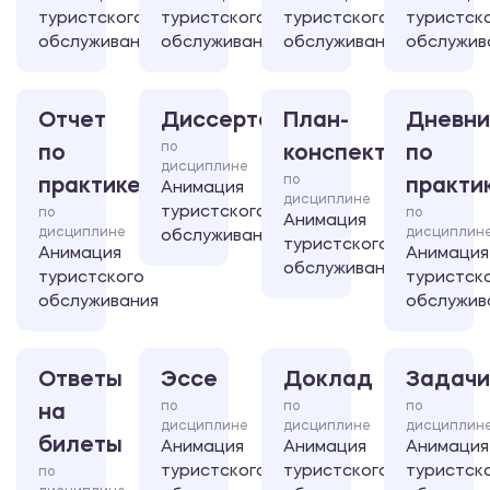
туристского
туристского
туристского
туристск
обслуживания
обслуживания
обслуживания
обслужив
Отчет
Диссертация
План-
Дневни
по
по
конспект
по
дисциплине
по
практике
практи
Анимация
дисциплине
туристского
по
по
Анимация
дисциплине
дисциплин
обслуживания
туристского
Анимация
Анимация
обслуживания
туристского
туристск
обслуживания
обслужив
Ответы
Эссе
Доклад
Задачи
по
по
по
на
дисциплине
дисциплине
дисциплин
билеты
Анимация
Анимация
Анимация
туристского
туристского
туристск
по