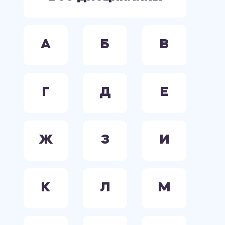
А
Б
В
Г
Д
Е
Ж
З
И
К
Л
М