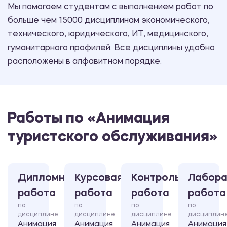
Мы помогаем студентам с выполнением работ по
больше чем 15000 дисциплинам экономического,
технического, юридического, ИТ, медицинского,
гуманитарного профилей. Все дисциплины удобно
расположены в алфавитном порядке.
Работы по «Анимация
туристского обслуживания»
Дипломная
Курсовая
Контрольная
Лабора
работа
работа
работа
работа
по
по
по
по
дисциплине
дисциплине
дисциплине
дисциплин
Анимация
Анимация
Анимация
Анимация