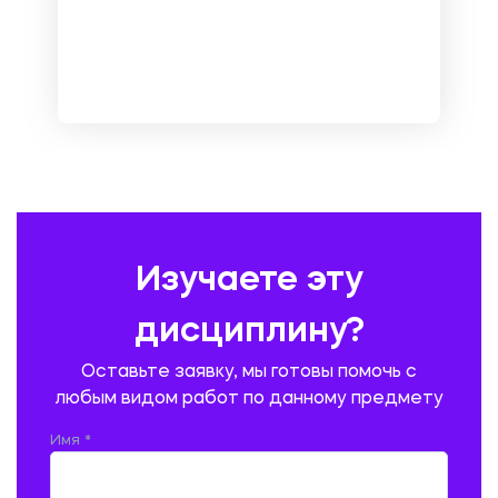
МЕНЕДЖМЕНТ
МЕТАЛЛУРГИЯ. СВАРКА.
МЕТРОЛОГИЯ И СТАНДАРТИЗАЦИЯ
МЕХАНИКА МАТЕРИАЛОВ
НЕМЕЦКИЙ ЯЗЫК
ОХРАНА ТРУДА И БЕЗОПАСНОСТЬ ЖИЗНЕДЕЯТЕЛЬНОСТИ
ПЕДАГОГИКА
ПОЛЬСКИЙ ЯЗЫК
ПОЧТОВАЯ СВЯЗЬ
ПРАВОВЕДЕНИЕ
ПРЕДУПРЕЖДЕНИЕ И ЛИКВИДАЦИЯ ЧРЕЗВЫЧАЙНЫХ СИТУАЦИЙ
Изучаете эту
ПРОИЗВОДСТВО ПРОДУКЦИИ И ОРГАНИЗАЦИЯ ОБЩЕСТВЕННОГО
ПИТАНИЯ
дисциплину?
ПРОМЫШЛЕННОЕ И ГРАЖДАНСКОЕ СТРОИТЕЛЬСТВО
Оставьте заявку, мы готовы помочь с
ПСИХОЛОГИЯ
РЕВИЗИЯ И АУДИТ
РЕЖУЩИЙ ИНСТРУМЕНТ
любым видом работ по данному предмету
РУССКАЯ ЛИТЕРАТУРА
РУССКИЙ ЯЗЫК
Имя *
СЕЛЬСКОЕ ХОЗЯЙСТВО
СЕЛЬСКОХОЗЯЙСТВЕННАЯ ТЕХНИКА