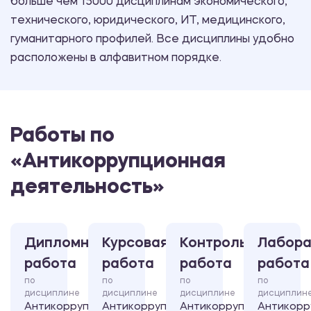
больше чем 15000 дисциплинам экономического,
технического, юридического, ИТ, медицинского,
гуманитарного профилей. Все дисциплины удобно
расположены в алфавитном порядке.
Работы по
«Антикоррупционная
деятельность»
Дипломная
Курсовая
Контрольная
Лабора
работа
работа
работа
работа
по
по
по
по
дисциплине
дисциплине
дисциплине
дисциплин
Антикоррупционная
Антикоррупционная
Антикоррупционная
Антикорр