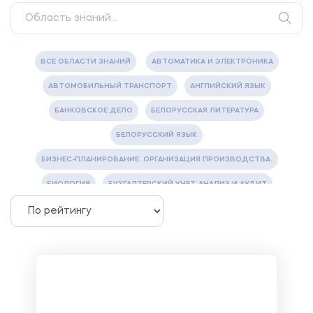
ВСЕ ОБЛАСТИ ЗНАНИЙ
АВТОМАТИКА И ЭЛЕКТРОНИКА
АВТОМОБИЛЬНЫЙ ТРАНСПОРТ
АНГЛИЙСКИЙ ЯЗЫК
БАНКОВСКОЕ ДЕЛО
БЕЛОРУССКАЯ ЛИТЕРАТУРА
БЕЛОРУССКИЙ ЯЗЫК
БИЗНЕС-ПЛАНИРОВАНИЕ. ОРГАНИЗАЦИЯ ПРОИЗВОДСТВА.
БИОЛОГИЯ
БУХГАЛТЕРСКИЙ УЧЕТ, АНАЛИЗ И АУДИТ
ВЕТЕРИНАРИЯ
ВОДОСНАБЖЕНИЕ И ВОДООТВЕДЕНИЕ
ГАЗОВАЯ И НЕФТЯНАЯ ПРОМЫШЛЕННОСТЬ
ГЕОГРАФИЯ
ГЕОЛОГИЯ И ГЕОДЕЗИЯ
ГИДРАВЛИКА
ГОСТИНИЧНЫЙ СЕРВИС. ТУРИЗМ.
ДОКУМЕНТОВЕДЕНИЕ
ЖЕЛЕЗНОДОРОЖНЫЙ ТРАНСПОРТ
ЖУРНАЛИСТИКА