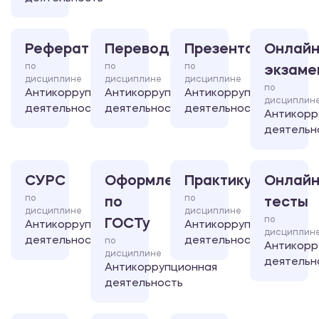
Реферат
Перевод
Презентация
Онлайн
по
по
по
экзаме
дисциплине
дисциплине
дисциплине
по
Антикоррупционная
Антикоррупционная
Антикоррупционная
дисциплин
деятельность
деятельность
деятельность
Антикорр
деятельн
СУРС
Оформление
Практикум
Онлайн
по
по
по
тесты
дисциплине
дисциплине
по
ГОСТу
Антикоррупционная
Антикоррупционная
дисциплин
деятельность
деятельность
по
Антикорр
дисциплине
деятельн
Антикоррупционная
деятельность