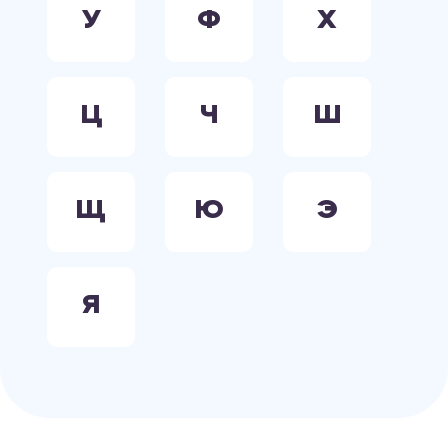
У
Ф
Х
Ц
Ч
Ш
Щ
Ю
Э
Я