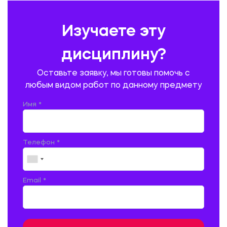
ПРЕДУПРЕЖДЕНИЕ И ЛИКВИДАЦИЯ ЧРЕЗВЫЧАЙНЫХ СИТУАЦИЙ
Изучаете эту
ПРОИЗВОДСТВО ПРОДУКЦИИ И ОРГАНИЗАЦИЯ ОБЩЕСТВЕННОГО
ПИТАНИЯ
дисциплину?
ПРОМЫШЛЕННОЕ И ГРАЖДАНСКОЕ СТРОИТЕЛЬСТВО
Оставьте заявку, мы готовы помочь с
ПСИХОЛОГИЯ
РЕВИЗИЯ И АУДИТ
РЕЖУЩИЙ ИНСТРУМЕНТ
любым видом работ по данному предмету
РУССКАЯ ЛИТЕРАТУРА
РУССКИЙ ЯЗЫК
Имя *
СЕЛЬСКОЕ ХОЗЯЙСТВО
СЕЛЬСКОХОЗЯЙСТВЕННАЯ ТЕХНИКА
СОЦИАЛЬНО-ГУМАНИТАРНЫЕ НАУКИ
СТАРОСЛАВЯНСКИЙ ЯЗЫК
Телефон *
СТРОИТЕЛЬСТВО АВТОМОБИЛЬНЫХ ДОРОГ
СТРОИТЕЛЬСТВО ЖЕЛЕЗНЫХ ДОРОГ
ТАМОЖЕННОЕ ДЕЛО
Email *
ТЕПЛОЭНЕРГЕТИКА
ТЕХНОЛОГИЯ ДЕРЕВООБРАБАТЫВАЮЩИХ ПРОИЗВОДСТВ
ТЕХНОЛОГИЯ ЛИТЕЙНОГО ПРОИЗВОДСТВА