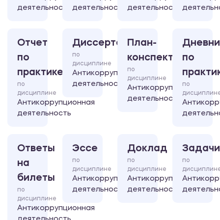
деятельность
деятельность
деятельность
деятельн
Отчет
Диссертация
План-
Дневни
по
по
конспект
по
дисциплине
по
практике
практи
Антикоррупционная
дисциплине
деятельность
по
по
Антикоррупционная
дисциплине
дисциплин
деятельность
Антикоррупционная
Антикорр
деятельность
деятельн
Ответы
Эссе
Доклад
Задачи
по
по
по
на
дисциплине
дисциплине
дисциплин
билеты
Антикоррупционная
Антикоррупционная
Антикорр
деятельность
деятельность
деятельн
по
дисциплине
Антикоррупционная
деятельность