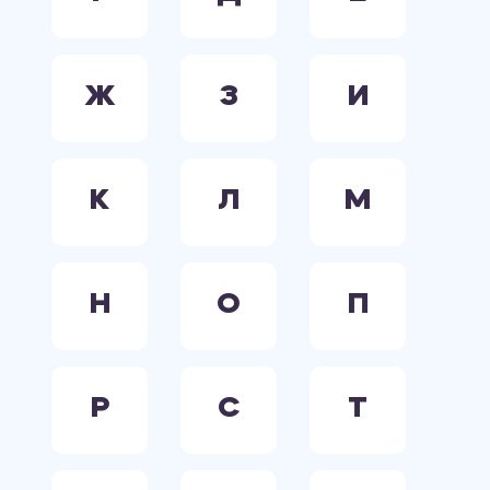
Ж
З
И
К
Л
М
Н
О
П
Р
С
Т