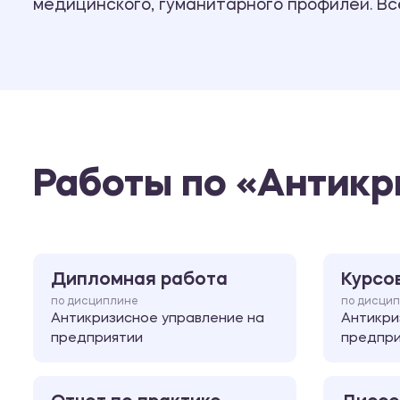
медицинского, гуманитарного профилей. В
Работы по «Антикр
Дипломная работа
Курсо
по дисциплине
по дисци
Антикризисное управление на
Антикри
предприятии
предпри