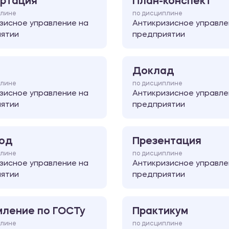
ртация
План-конспект
плине
по дисциплине
зисное управление на
Антикризисное управле
ятии
предприятии
Доклад
плине
по дисциплине
зисное управление на
Антикризисное управле
ятии
предприятии
од
Презентация
плине
по дисциплине
зисное управление на
Антикризисное управле
ятии
предприятии
ление по ГОСТу
Практикум
плине
по дисциплине