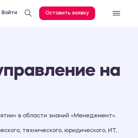
Войти
Оставить заявку
Готовые работ
Все услуги
Дипломная работа
управление на
Курсовая работа
Контрольная работа
Лабораторная работа
Отчет по практике
Диссертация
ятии» в области знаний «Менеджмент».
План-конспект
ского, технического, юридического, ИТ,
Дневник по практике