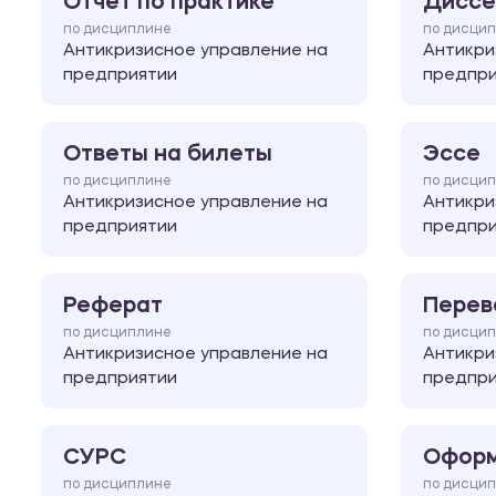
Отчет по практике
Диссе
по дисциплине
по дисци
Антикризисное управление на
Антикри
предприятии
предпри
Ответы на билеты
Эссе
по дисциплине
по дисци
Антикризисное управление на
Антикри
предприятии
предпри
Реферат
Перев
по дисциплине
по дисци
Антикризисное управление на
Антикри
предприятии
предпри
СУРС
Оформ
по дисциплине
по дисци