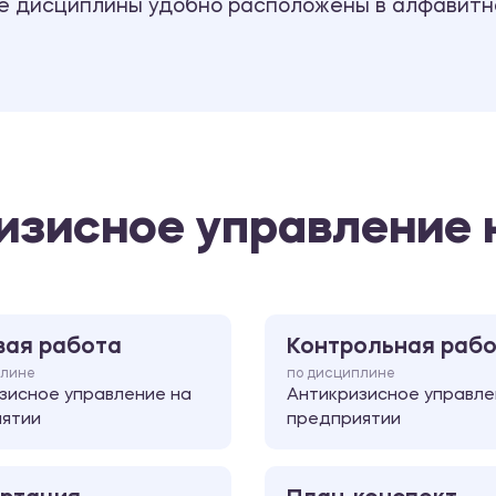
се дисциплины удобно расположены в алфавитн
изисное управление 
вая работа
Контрольная раб
плине
по дисциплине
зисное управление на
Антикризисное управле
ятии
предприятии