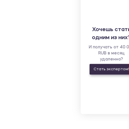
Хочешь стат
одним из них
И получать от 40 
RUB в месяц
удаленно?
Стать экспертом!