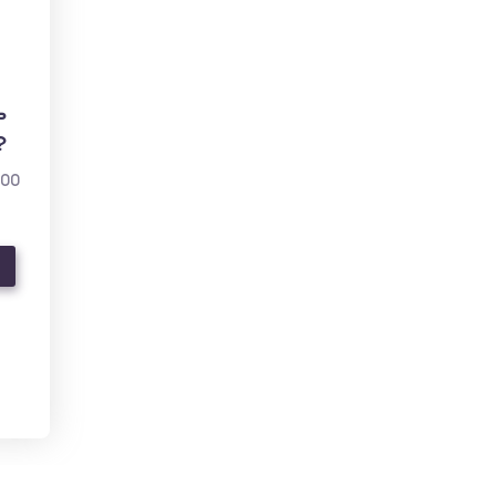
ь
?
000