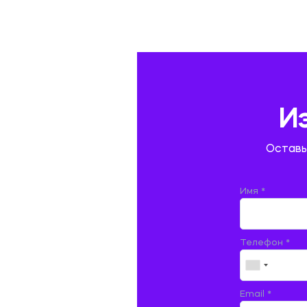
ГАЗОВАЯ И НЕФТЯНАЯ ПРОМЫШЛЕННОСТЬ
ГЕОГРАФИЯ
ГЕОЛОГИЯ И ГЕОДЕЗИЯ
ГИДРАВЛИКА
И
ГОСТИНИЧНЫЙ СЕРВИС. ТУРИЗМ.
Оставь
ДОКУМЕНТОВЕДЕНИЕ
ЖЕЛЕЗНОДОРОЖНЫЙ ТРАНСПОРТ
Имя *
ЖУРНАЛИСТИКА
Телефон *
ЗЕМЛЕУСТРОЙСТВО, КАДАСТР И
МОНИТОРИНГ ЗЕМЕЛЬ
ИНФОРМАТИКА И ПРОГРАММИРОВАНИЕ
Email *