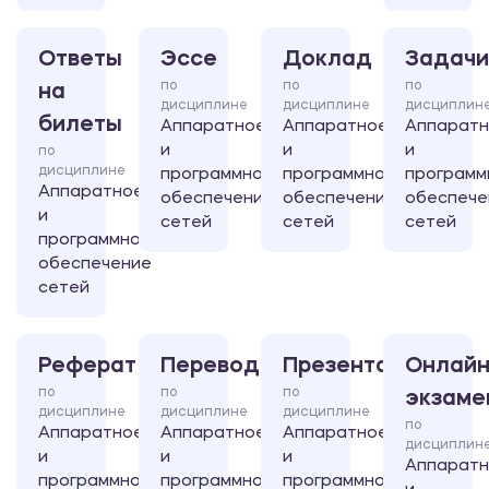
Ответы
Эссе
Доклад
Задачи
по
по
по
на
дисциплине
дисциплине
дисциплин
билеты
Аппаратное
Аппаратное
Аппарат
и
и
и
по
дисциплине
программное
программное
программ
Аппаратное
обеспечение
обеспечение
обеспече
и
сетей
сетей
сетей
программное
обеспечение
сетей
Реферат
Перевод
Презентация
Онлайн
по
по
по
экзаме
дисциплине
дисциплине
дисциплине
по
Аппаратное
Аппаратное
Аппаратное
дисциплин
и
и
и
Аппарат
программное
программное
программное