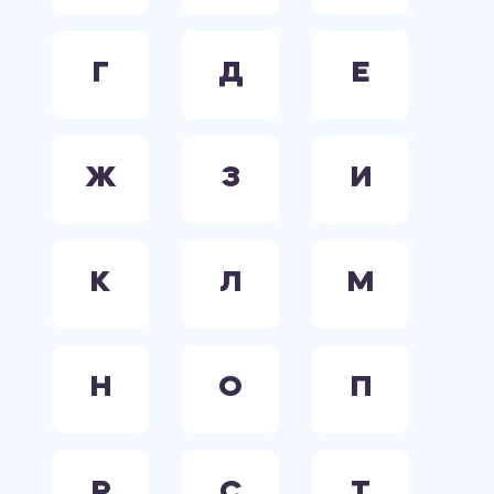
Г
Д
Е
Ж
З
И
К
Л
М
Н
О
П
Р
С
Т