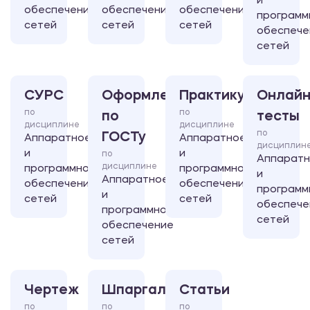
и
обеспечение
обеспечение
обеспечение
программ
сетей
сетей
сетей
обеспече
сетей
СУРС
Оформление
Практикум
Онлайн
по
по
по
тесты
дисциплине
дисциплине
по
ГОСТу
Аппаратное
Аппаратное
дисциплин
и
и
по
Аппарат
дисциплине
программное
программное
и
Аппаратное
обеспечение
обеспечение
программ
и
сетей
сетей
обеспече
программное
сетей
обеспечение
сетей
Чертеж
Шпаргалка
Статьи
по
по
по