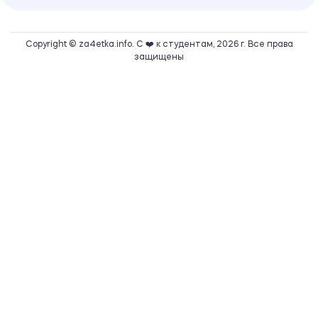
Copyright © za4etka.info. С ❤️ к студентам, 2026 г. Все права
защищены