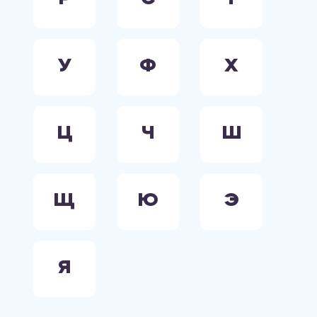
У
Ф
Х
Ц
Ч
Ш
Щ
Ю
Э
Я