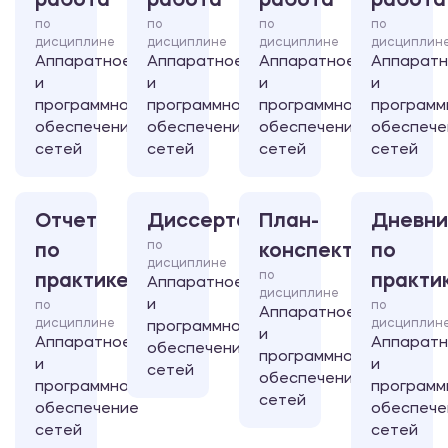
работа
работа
работа
работа
по
по
по
по
дисциплине
дисциплине
дисциплине
дисциплин
Аппаратное
Аппаратное
Аппаратное
Аппарат
и
и
и
и
программное
программное
программное
программ
обеспечение
обеспечение
обеспечение
обеспече
сетей
сетей
сетей
сетей
Отчет
Диссертация
План-
Дневни
по
по
конспект
по
дисциплине
по
практике
практи
Аппаратное
дисциплине
и
по
по
Аппаратное
дисциплине
дисциплин
программное
и
Аппаратное
Аппарат
обеспечение
программное
и
и
сетей
обеспечение
программное
программ
сетей
обеспечение
обеспече
сетей
сетей