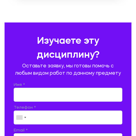
ОХРАНА ТРУДА И БЕЗОПАСНОСТЬ ЖИЗНЕДЕЯТЕЛЬНОСТИ
ПЕДАГОГИКА
ПОЛЬСКИЙ ЯЗЫК
ПОЧТОВАЯ СВЯЗЬ
ПРАВОВЕДЕНИЕ
ПРЕДУПРЕЖДЕНИЕ И ЛИКВИДАЦИЯ ЧРЕЗВЫЧАЙНЫХ СИТУАЦИЙ
Изучаете эту
ПРОИЗВОДСТВО ПРОДУКЦИИ И ОРГАНИЗАЦИЯ ОБЩЕСТВЕННОГО
ПИТАНИЯ
дисциплину?
ПРОМЫШЛЕННОЕ И ГРАЖДАНСКОЕ СТРОИТЕЛЬСТВО
Оставьте заявку, мы готовы помочь с
ПСИХОЛОГИЯ
РЕВИЗИЯ И АУДИТ
РЕЖУЩИЙ ИНСТРУМЕНТ
любым видом работ по данному предмету
РУССКАЯ ЛИТЕРАТУРА
РУССКИЙ ЯЗЫК
Имя *
СЕЛЬСКОЕ ХОЗЯЙСТВО
СЕЛЬСКОХОЗЯЙСТВЕННАЯ ТЕХНИКА
СОЦИАЛЬНО-ГУМАНИТАРНЫЕ НАУКИ
СТАРОСЛАВЯНСКИЙ ЯЗЫК
Телефон *
СТРОИТЕЛЬСТВО АВТОМОБИЛЬНЫХ ДОРОГ
СТРОИТЕЛЬСТВО ЖЕЛЕЗНЫХ ДОРОГ
ТАМОЖЕННОЕ ДЕЛО
Email *
ТЕПЛОЭНЕРГЕТИКА