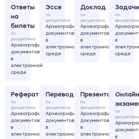
Ответы
Эссе
Доклад
Задачи
по
по
по
на
дисциплине
дисциплине
дисциплин
билеты
Археография
Археография
Археогра
документов
документов
документ
по
дисциплине
в
в
в
Археография
электронной
электронной
электрон
документов
среде
среде
среде
в
электронной
среде
Реферат
Перевод
Презентация
Онлайн
по
по
по
экзаме
дисциплине
дисциплине
дисциплине
по
Археография
Археография
Археография
дисциплин
документов
документов
документов
Археогра
в
в
в
документ
электронной
электронной
электронной
в