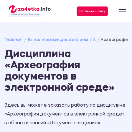
Данные, необходимые для качественного выполнения заказа
Оставить заявку
- МЫ ПОМОГАЕМ УЧИТЬСЯ ❤️
Главная
Выполняемые дисциплины
А
Археография 
Дисциплина
«Археография
документов в
электронной среде»
Здесь вы можете заказать работу по дисциплине
«Археография документов в электронной среде»
в области знаний «Документоведение».