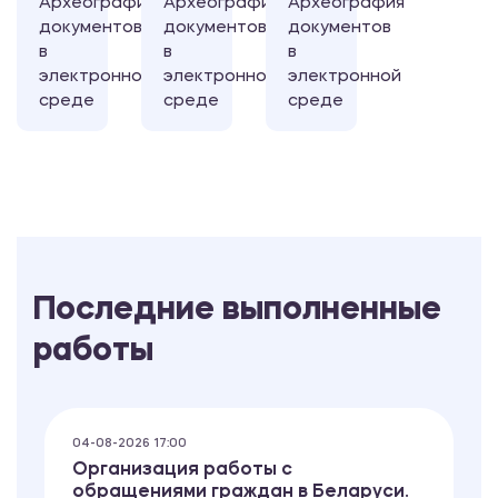
Археография
Археография
Археография
документов
документов
документов
в
в
в
электронной
электронной
электронной
среде
среде
среде
Последние выполненные
работы
04-08-2026 17:00
Организация работы с
обращениями граждан в Беларуси.