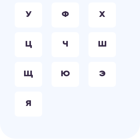
У
Ф
Х
Ц
Ч
Ш
Щ
Ю
Э
Я