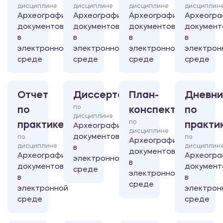
дисциплине
дисциплине
дисциплине
дисциплин
Археография
Археография
Археография
Археогра
документов
документов
документов
документ
в
в
в
в
электронной
электронной
электронной
электрон
среде
среде
среде
среде
Отчет
Диссертация
План-
Дневни
по
по
конспект
по
дисциплине
по
практике
практи
Археография
дисциплине
документов
по
по
Археография
дисциплине
дисциплин
в
документов
Археография
Археогра
электронной
в
документов
документ
среде
электронной
в
в
среде
электронной
электрон
среде
среде