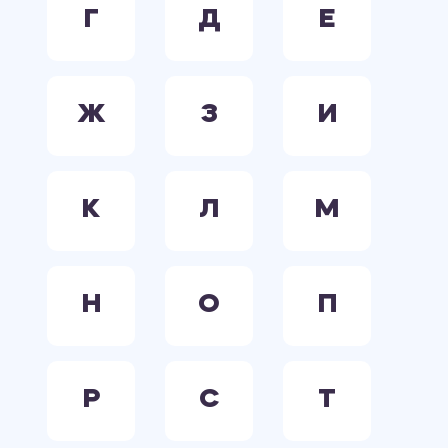
Г
Д
Е
Ж
З
И
К
Л
М
Н
О
П
Р
С
Т