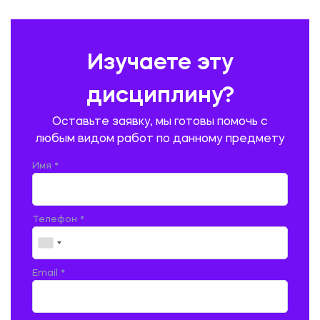
ПРАВОВЕДЕНИЕ
ПРЕДУПРЕЖДЕНИЕ И ЛИКВИДАЦИЯ ЧРЕЗВЫЧАЙНЫХ СИТУАЦИЙ
Изучаете эту
ПРОИЗВОДСТВО ПРОДУКЦИИ И ОРГАНИЗАЦИЯ ОБЩЕСТВЕННОГО
ПИТАНИЯ
дисциплину?
ПРОМЫШЛЕННОЕ И ГРАЖДАНСКОЕ СТРОИТЕЛЬСТВО
Оставьте заявку, мы готовы помочь с
ПСИХОЛОГИЯ
РЕВИЗИЯ И АУДИТ
РЕЖУЩИЙ ИНСТРУМЕНТ
любым видом работ по данному предмету
РУССКАЯ ЛИТЕРАТУРА
РУССКИЙ ЯЗЫК
Имя *
СЕЛЬСКОЕ ХОЗЯЙСТВО
СЕЛЬСКОХОЗЯЙСТВЕННАЯ ТЕХНИКА
СОЦИАЛЬНО-ГУМАНИТАРНЫЕ НАУКИ
СТАРОСЛАВЯНСКИЙ ЯЗЫК
Телефон *
СТРОИТЕЛЬСТВО АВТОМОБИЛЬНЫХ ДОРОГ
СТРОИТЕЛЬСТВО ЖЕЛЕЗНЫХ ДОРОГ
ТАМОЖЕННОЕ ДЕЛО
Email *
ТЕПЛОЭНЕРГЕТИКА
ТЕХНОЛОГИЯ ДЕРЕВООБРАБАТЫВАЮЩИХ ПРОИЗВОДСТВ