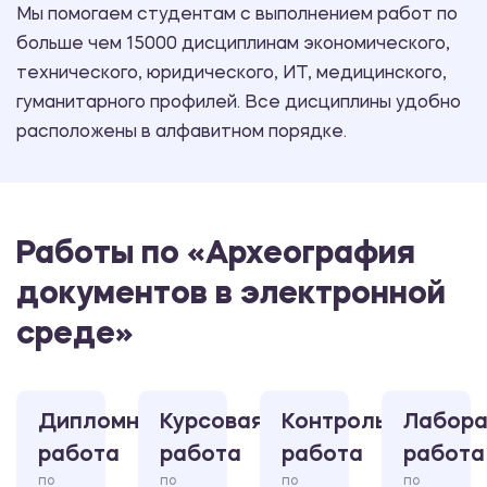
Мы помогаем студентам с выполнением работ по
больше чем 15000 дисциплинам экономического,
технического, юридического, ИТ, медицинского,
гуманитарного профилей. Все дисциплины удобно
расположены в алфавитном порядке.
Работы по «Археография
документов в электронной
среде»
Дипломная
Курсовая
Контрольная
Лабора
работа
работа
работа
работа
по
по
по
по