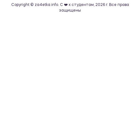
Copyright © za4etka.info. С ❤️ к студентам, 2026 г. Все права
защищены