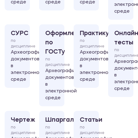
среде
среде
среде
электрон
среде
СУРС
Оформление
Практикум
Онлайн
по
по
по
тесты
дисциплине
дисциплине
по
ГОСТу
Археография
Археография
дисциплин
документов
документов
по
Археогра
дисциплине
в
в
документ
Археография
электронной
электронной
в
документов
среде
среде
электрон
в
среде
электронной
среде
Чертеж
Шпаргалка
Статьи
по
по
по
дисциплине
дисциплине
дисциплине