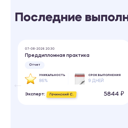
Последние выпол
07-08-2026 20:30
с-
Преддипломная практика
Отчет
УНИКАЛЬНОСТЬ
СРОК ВЫПОЛНЕНИЯ
86%
9 ДНЕЙ
ИЯ
5844 ₽
Эксперт:
Гачинский С.
 ₽