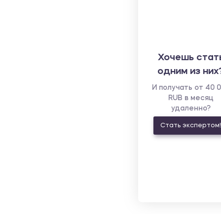
Хочешь стат
одним из них
И получать от 40 
RUB в месяц
удаленно?
Стать экспертом!