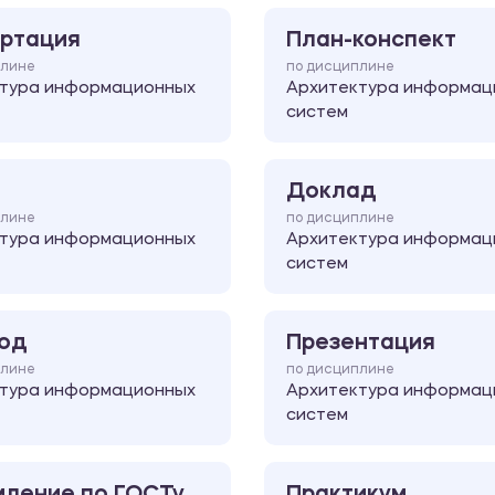
ртация
План-конспект
плине
по дисциплине
тура информационных
Архитектура информац
систем
Доклад
плине
по дисциплине
тура информационных
Архитектура информац
систем
од
Презентация
плине
по дисциплине
тура информационных
Архитектура информац
систем
ление по ГОСТу
Практикум