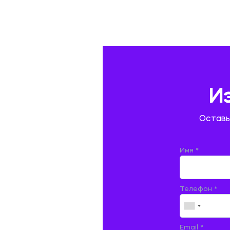
ГАЗОВАЯ И НЕФТЯНАЯ ПРОМЫШЛЕННОСТЬ
ГЕОГРАФИЯ
ГЕОЛОГИЯ И ГЕОДЕЗИЯ
ГИДРАВЛИКА
И
ГОСТИНИЧНЫЙ СЕРВИС. ТУРИЗМ.
Оставь
ДОКУМЕНТОВЕДЕНИЕ
ЖЕЛЕЗНОДОРОЖНЫЙ ТРАНСПОРТ
Имя *
ЖУРНАЛИСТИКА
Телефон *
ЗЕМЛЕУСТРОЙСТВО, КАДАСТР И
МОНИТОРИНГ ЗЕМЕЛЬ
ИНФОРМАТИКА И ПРОГРАММИРОВАНИЕ
Email *