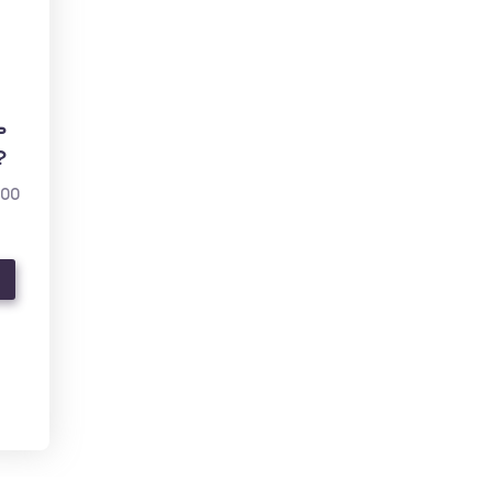
ь
?
000