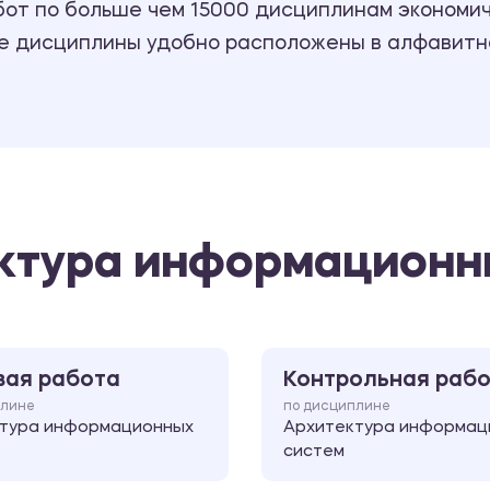
т по больше чем 15000 дисциплинам экономиче
се дисциплины удобно расположены в алфавитн
ектура информационн
вая работа
Контрольная раб
плине
по дисциплине
тура информационных
Архитектура информац
систем