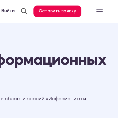
Войти
Оставить заявку
Готовые работ
Все услуги
Дипломная работа
нформационных
Курсовая работа
Контрольная работа
Лабораторная работа
Отчет по практике
Диссертация
 в области знаний «Информатика и
План-конспект
Дневник по практике