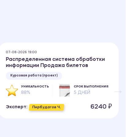
07-08-2026 19:00
07
Распределенная система обработки
О
информации Продажа билетов
Курсовая работа (проект)
УНИКАЛЬНОСТЬ
СРОК ВЫПОЛНЕНИЯ
88%
5 ДНЕЙ
Э
6240 ₽
Эксперт:
Пирбудагов Ч.