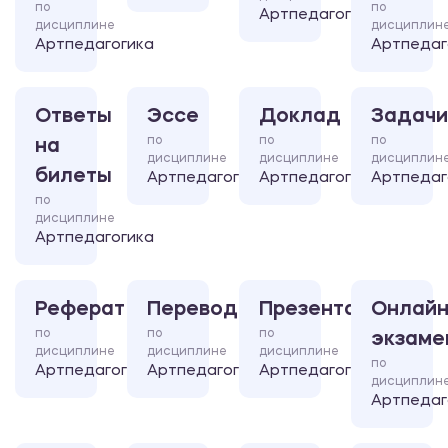
по
по
Артпедагогика
дисциплине
дисциплин
Артпедагогика
Артпедаг
Ответы
Эссе
Доклад
Задачи
по
по
по
на
дисциплине
дисциплине
дисциплин
билеты
Артпедагогика
Артпедагогика
Артпедаг
по
дисциплине
Артпедагогика
Реферат
Перевод
Презентация
Онлайн
по
по
по
экзаме
дисциплине
дисциплине
дисциплине
по
Артпедагогика
Артпедагогика
Артпедагогика
дисциплин
Артпедаг