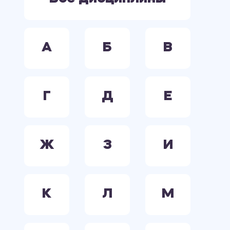
А
Б
В
Г
Д
Е
Ж
З
И
К
Л
М