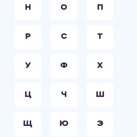
Н
О
П
Р
С
Т
У
Ф
Х
Ц
Ч
Ш
Щ
Ю
Э