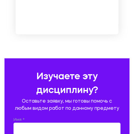
МЕНЕДЖМЕНТ
МЕТАЛЛУРГИЯ. СВАРКА.
МЕТРОЛОГИЯ И СТАНДАРТИЗАЦИЯ
МЕХАНИКА МАТЕРИАЛОВ
НЕМЕЦКИЙ ЯЗЫК
ОХРАНА ТРУДА И БЕЗОПАСНОСТЬ ЖИЗНЕДЕЯТЕЛЬНОСТИ
ПЕДАГОГИКА
ПОЛЬСКИЙ ЯЗЫК
ПОЧТОВАЯ СВЯЗЬ
ПРАВОВЕДЕНИЕ
ПРЕДУПРЕЖДЕНИЕ И ЛИКВИДАЦИЯ ЧРЕЗВЫЧАЙНЫХ СИТУАЦИЙ
Изучаете эту
ПРОИЗВОДСТВО ПРОДУКЦИИ И ОРГАНИЗАЦИЯ ОБЩЕСТВЕННОГО
ПИТАНИЯ
дисциплину?
ПРОМЫШЛЕННОЕ И ГРАЖДАНСКОЕ СТРОИТЕЛЬСТВО
Оставьте заявку, мы готовы помочь с
ПСИХОЛОГИЯ
РЕВИЗИЯ И АУДИТ
РЕЖУЩИЙ ИНСТРУМЕНТ
любым видом работ по данному предмету
РУССКАЯ ЛИТЕРАТУРА
РУССКИЙ ЯЗЫК
Имя *
СЕЛЬСКОЕ ХОЗЯЙСТВО
СЕЛЬСКОХОЗЯЙСТВЕННАЯ ТЕХНИКА