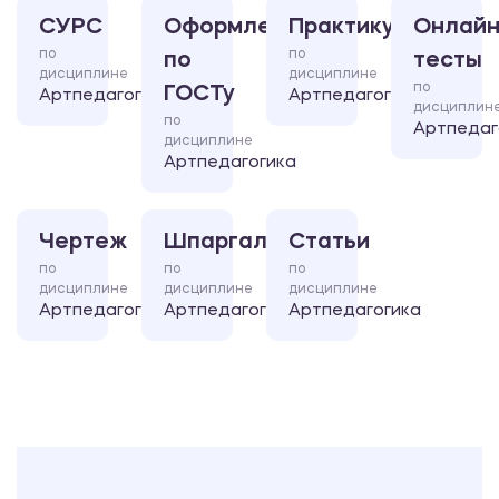
СУРС
Оформление
Практикум
Онлайн
по
по
по
тесты
дисциплине
дисциплине
по
ГОСТу
Артпедагогика
Артпедагогика
дисциплин
по
Артпедаг
дисциплине
Артпедагогика
Чертеж
Шпаргалка
Статьи
по
по
по
дисциплине
дисциплине
дисциплине
Артпедагогика
Артпедагогика
Артпедагогика