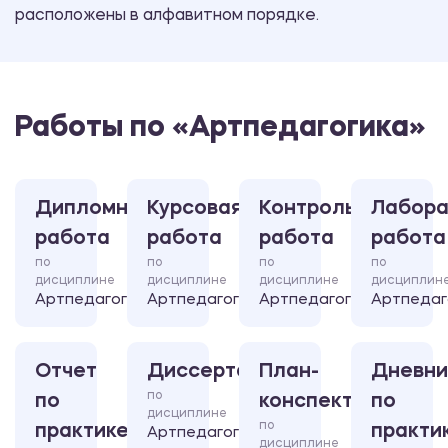
расположены в алфавитном порядке.
Работы по «Артпедагогика»
Дипломная
Курсовая
Контрольная
Лабора
работа
работа
работа
работа
по
по
по
по
дисциплине
дисциплине
дисциплине
дисциплин
Артпедагогика
Артпедагогика
Артпедагогика
Артпедаг
Отчет
Диссертация
План-
Дневни
по
по
конспект
по
дисциплине
по
практике
практи
Артпедагогика
дисциплине