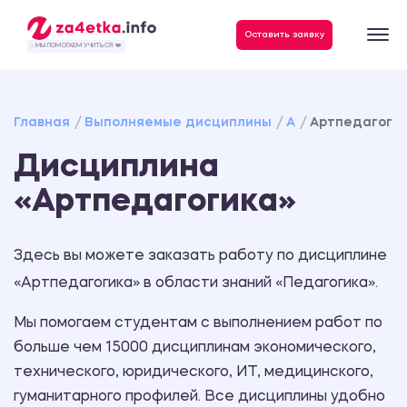
Данные, необходимые для качественного выполнения заказа
Оставить заявку
- МЫ ПОМОГАЕМ УЧИТЬСЯ ❤️
Главная
Выполняемые дисциплины
А
Артпедагоги
Дисциплина
«Артпедагогика»
Здесь вы можете заказать работу по дисциплине
«Артпедагогика» в области знаний «Педагогика».
Мы помогаем студентам с выполнением работ по
больше чем 15000 дисциплинам экономического,
технического, юридического, ИТ, медицинского,
гуманитарного профилей. Все дисциплины удобно