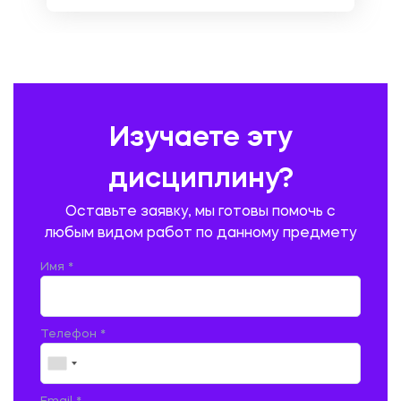
ОХРАНА ТРУДА И БЕЗОПАСНОСТЬ ЖИЗНЕДЕЯТЕЛЬНОСТИ
ПЕДАГОГИКА
ПОЛЬСКИЙ ЯЗЫК
ПОЧТОВАЯ СВЯЗЬ
ПРАВОВЕДЕНИЕ
ПРЕДУПРЕЖДЕНИЕ И ЛИКВИДАЦИЯ ЧРЕЗВЫЧАЙНЫХ СИТУАЦИЙ
Изучаете эту
ПРОИЗВОДСТВО ПРОДУКЦИИ И ОРГАНИЗАЦИЯ ОБЩЕСТВЕННОГО
ПИТАНИЯ
дисциплину?
ПРОМЫШЛЕННОЕ И ГРАЖДАНСКОЕ СТРОИТЕЛЬСТВО
Оставьте заявку, мы готовы помочь с
ПСИХОЛОГИЯ
РЕВИЗИЯ И АУДИТ
РЕЖУЩИЙ ИНСТРУМЕНТ
любым видом работ по данному предмету
РУССКАЯ ЛИТЕРАТУРА
РУССКИЙ ЯЗЫК
Имя *
СЕЛЬСКОЕ ХОЗЯЙСТВО
СЕЛЬСКОХОЗЯЙСТВЕННАЯ ТЕХНИКА
СОЦИАЛЬНО-ГУМАНИТАРНЫЕ НАУКИ
СТАРОСЛАВЯНСКИЙ ЯЗЫК
Телефон *
СТРОИТЕЛЬСТВО АВТОМОБИЛЬНЫХ ДОРОГ
СТРОИТЕЛЬСТВО ЖЕЛЕЗНЫХ ДОРОГ
ТАМОЖЕННОЕ ДЕЛО