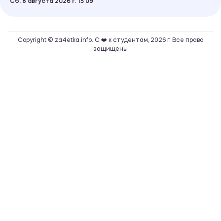
Сб, 8 августа 2026 г.
15
:
09
Copyright © za4etka.info. С ❤️ к студентам, 2026 г. Все права
защищены