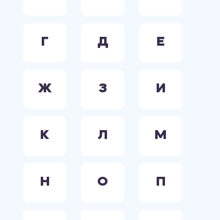
Г
Д
Е
Ж
З
И
К
Л
М
Н
О
П