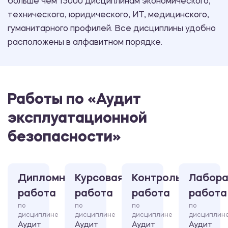
больше чем 15000 дисциплинам экономического,
технического, юридического, ИТ, медицинского,
гуманитарного профилей. Все дисциплины удобно
расположены в алфавитном порядке.
Работы по «Аудит
эксплуатационной
безопасности»
Дипломная
Курсовая
Контрольная
Лабора
работа
работа
работа
работа
по
по
по
по
дисциплине
дисциплине
дисциплине
дисциплин
Аудит
Аудит
Аудит
Аудит