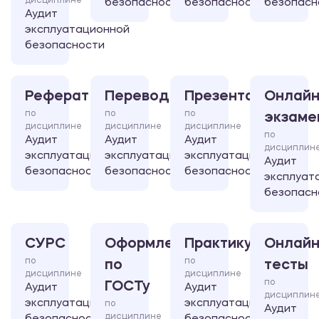
дисциплине
безопасности
безопасности
безопасн
Аудит
эксплуатационной
безопасности
Реферат
Перевод
Презентация
Онлайн
по
по
по
экзаме
дисциплине
дисциплине
дисциплине
по
Аудит
Аудит
Аудит
дисциплин
эксплуатационной
эксплуатационной
эксплуатационной
Аудит
безопасности
безопасности
безопасности
эксплуат
безопасн
СУРС
Оформление
Практикум
Онлайн
по
по
по
тесты
дисциплине
дисциплине
по
ГОСТу
Аудит
Аудит
дисциплин
эксплуатационной
эксплуатационной
по
Аудит
дисциплине