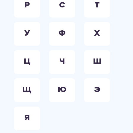
Р
С
Т
У
Ф
Х
Ц
Ч
Ш
Щ
Ю
Э
Я