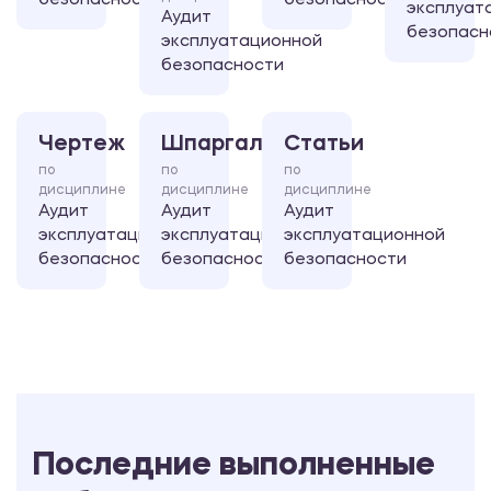
безопасности
безопасности
эксплуат
Аудит
безопасн
эксплуатационной
безопасности
Чертеж
Шпаргалка
Статьи
по
по
по
дисциплине
дисциплине
дисциплине
Аудит
Аудит
Аудит
эксплуатационной
эксплуатационной
эксплуатационной
безопасности
безопасности
безопасности
Последние выполненные