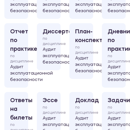
эксплуатационной
эксплуатационной
эксплуатационной
эксплуат
безопасности
безопасности
безопасности
безопасн
Отчет
Диссертация
План-
Дневни
по
по
конспект
по
дисциплине
по
практике
практи
Аудит
дисциплине
эксплуатационной
по
по
Аудит
дисциплине
дисциплин
безопасности
эксплуатационной
Аудит
Аудит
безопасности
эксплуатационной
эксплуат
безопасности
безопасн
Ответы
Эссе
Доклад
Задачи
по
по
по
на
дисциплине
дисциплине
дисциплин
билеты
Аудит
Аудит
Аудит
эксплуатационной
эксплуатационной
эксплуат
по