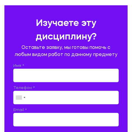
ПРАВОВЕДЕНИЕ
ПРЕДУПРЕЖДЕНИЕ И ЛИКВИДАЦИЯ ЧРЕЗВЫЧАЙНЫХ СИТУАЦИЙ
Изучаете эту
ПРОИЗВОДСТВО ПРОДУКЦИИ И ОРГАНИЗАЦИЯ ОБЩЕСТВЕННОГО
ПИТАНИЯ
дисциплину?
ПРОМЫШЛЕННОЕ И ГРАЖДАНСКОЕ СТРОИТЕЛЬСТВО
Оставьте заявку, мы готовы помочь с
ПСИХОЛОГИЯ
РЕВИЗИЯ И АУДИТ
РЕЖУЩИЙ ИНСТРУМЕНТ
любым видом работ по данному предмету
РУССКАЯ ЛИТЕРАТУРА
РУССКИЙ ЯЗЫК
Имя *
СЕЛЬСКОЕ ХОЗЯЙСТВО
СЕЛЬСКОХОЗЯЙСТВЕННАЯ ТЕХНИКА
СОЦИАЛЬНО-ГУМАНИТАРНЫЕ НАУКИ
СТАРОСЛАВЯНСКИЙ ЯЗЫК
Телефон *
СТРОИТЕЛЬСТВО АВТОМОБИЛЬНЫХ ДОРОГ
СТРОИТЕЛЬСТВО ЖЕЛЕЗНЫХ ДОРОГ
ТАМОЖЕННОЕ ДЕЛО
Email *
ТЕПЛОЭНЕРГЕТИКА
ТЕХНОЛОГИЯ ДЕРЕВООБРАБАТЫВАЮЩИХ ПРОИЗВОДСТВ