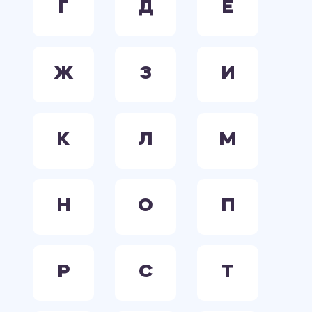
Г
Д
Е
Ж
З
И
К
Л
М
Н
О
П
Р
С
Т