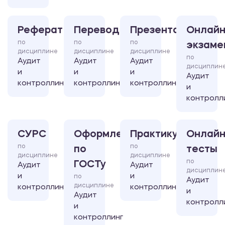
Реферат
Перевод
Презентация
Онлайн
по
по
по
экзаме
дисциплине
дисциплине
дисциплине
по
Аудит
Аудит
Аудит
дисциплин
и
и
и
Аудит
контроллинг
контроллинг
контроллинг
и
контролл
СУРС
Оформление
Практикум
Онлайн
по
по
по
тесты
дисциплине
дисциплине
по
ГОСТу
Аудит
Аудит
дисциплин
и
и
по
Аудит
дисциплине
контроллинг
контроллинг
и
Аудит
контролл
и
контроллинг