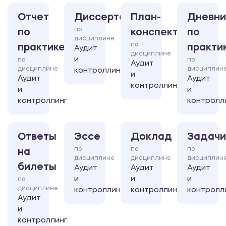
Отчет
Диссертация
План-
Дневни
по
по
конспект
по
дисциплине
по
практике
практи
Аудит
дисциплине
и
по
по
Аудит
дисциплине
дисциплин
контроллинг
и
Аудит
Аудит
контроллинг
и
и
контроллинг
контролл
Ответы
Эссе
Доклад
Задачи
по
по
по
на
дисциплине
дисциплине
дисциплин
билеты
Аудит
Аудит
Аудит
и
и
и
по
дисциплине
контроллинг
контроллинг
контролл
Аудит
и
контроллинг