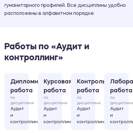
гуманитарного профилей. Все дисциплины удобно
расположены в алфавитном порядке.
Работы по «Аудит и
контроллинг»
Дипломная
Курсовая
Контрольная
Лабора
работа
работа
работа
работа
по
по
по
по
дисциплине
дисциплине
дисциплине
дисциплин
Аудит
Аудит
Аудит
Аудит
и
и
и
и
контроллинг
контроллинг
контроллинг
контролл