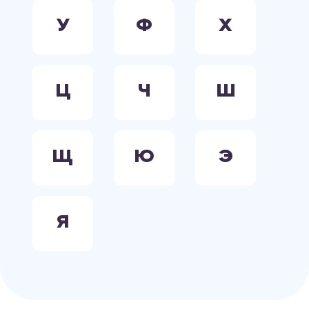
У
Ф
Х
Ц
Ч
Ш
Щ
Ю
Э
Я