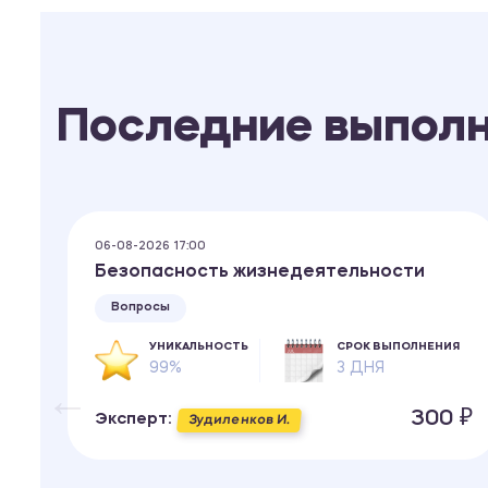
Последние выпол
06-08-2026 17:00
Безопасность жизнедеятельности
Вопросы
ИЯ
УНИКАЛЬНОСТЬ
СРОК ВЫПОЛНЕНИЯ
99%
3 ДНЯ
 ₽
300 ₽
Эксперт:
Зудиленков И.