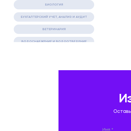
БИОЛОГИЯ
БУХГАЛТЕРСКИЙ УЧЕТ, АНАЛИЗ И АУДИТ
ВЕТЕРИНАРИЯ
ВОДОСНАБЖЕНИЕ И ВОДООТВЕДЕНИЕ
ГАЗОВАЯ И НЕФТЯНАЯ ПРОМЫШЛЕННОСТЬ
ГЕОГРАФИЯ
ГЕОЛОГИЯ И ГЕОДЕЗИЯ
ГИДРАВЛИКА
И
ГОСТИНИЧНЫЙ СЕРВИС. ТУРИЗМ.
Оставь
ДОКУМЕНТОВЕДЕНИЕ
ЖЕЛЕЗНОДОРОЖНЫЙ ТРАНСПОРТ
Имя *