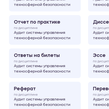
техносферной безопасности
техносф
Отчет по практике
Диссе
по дисциплине
по дисци
Аудит системы управления
Аудит с
техносферной безопасности
техносф
Ответы на билеты
Эссе
по дисциплине
по дисци
Аудит системы управления
Аудит с
техносферной безопасности
техносф
Реферат
Перев
по дисциплине
по дисци
Аудит системы управления
Аудит с
техносферной безопасности
техносф