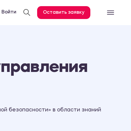
Войти
Оставить заявку
Готовые работ
Все услуги
Дипломная работа
управления
Курсовая работа
Контрольная работа
Лабораторная работа
Отчет по практике
Диссертация
ной безопасности» в области знаний
План-конспект
Дневник по практике