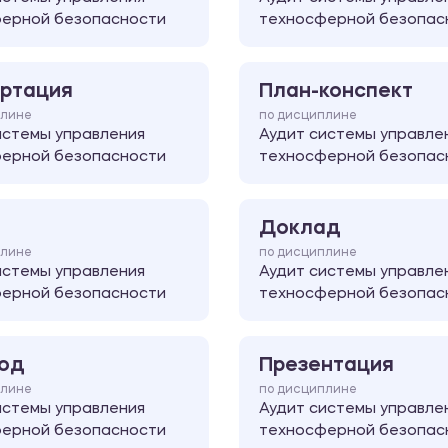
ерной безопасности
техносферной безопас
ртация
План-конспект
плине
по дисциплине
истемы управления
Аудит системы управле
ерной безопасности
техносферной безопас
Доклад
плине
по дисциплине
истемы управления
Аудит системы управле
ерной безопасности
техносферной безопас
од
Презентация
плине
по дисциплине
истемы управления
Аудит системы управле
ерной безопасности
техносферной безопас