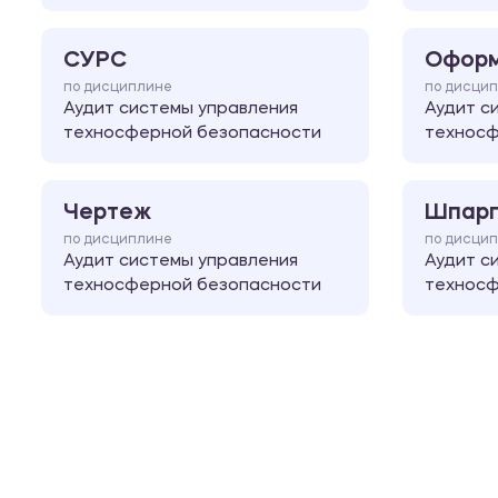
СУРС
Оформ
по дисциплине
по дисци
Аудит системы управления
Аудит с
техносферной безопасности
техносф
Чертеж
Шпарг
по дисциплине
по дисци
Аудит системы управления
Аудит с
техносферной безопасности
техносф