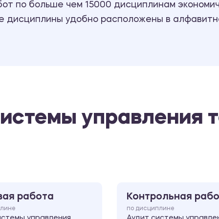
т по больше чем 15000 дисциплинам экономиче
се дисциплины удобно расположены в алфавитн
системы управления 
вая работа
Контрольная раб
плине
по дисциплине
истемы управления
Аудит системы управле