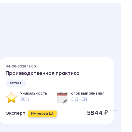
04-08-2026 19:00
04
Производственная практика
П
в
Отчет
б
о
УНИКАЛЬНОСТЬ
СРОК ВЫПОЛНЕНИЯ
п
86%
5 ДНЕЙ
п
5844 ₽
Эксперт:
Ижинова Ш.