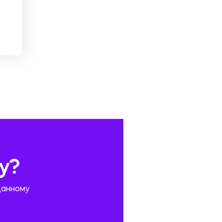
у?
данному