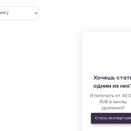
Хочешь стат
одним из них
И получать от 40 
RUB в месяц
удаленно?
Стать экспертом!