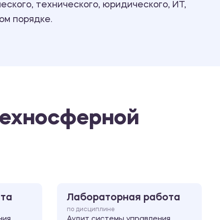
ского, технического, юридического, ИТ,
Ответы на билеты
ом порядке.
техносферной
ота
Лабораторная работа
по дисциплине
ния
Аудит системы управления