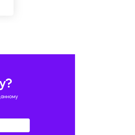
у?
данному