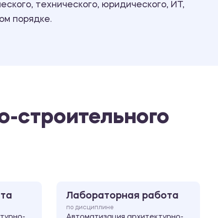
ского, технического, юридического, ИТ,
Ответы на билеты
ом порядке.
о-строительного
ота
Лабораторная работа
по дисциплине
турно-
Автоматизация архитектурно-