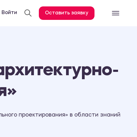
Войти
Оставить заявку
Готовые работ
Все услуги
Дипломная работа
архитектурно-
Курсовая работа
Контрольная работа
я»
Лабораторная работа
Отчет по практике
Диссертация
ьного проектирования» в области знаний
План-конспект
Дневник по практике