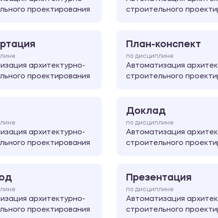
льного проектирования
строительного проекти
ртация
План-конспект
плине
по дисциплине
изация архитектурно-
Автоматизация архитек
льного проектирования
строительного проекти
Доклад
плине
по дисциплине
изация архитектурно-
Автоматизация архитек
льного проектирования
строительного проекти
од
Презентация
плине
по дисциплине
изация архитектурно-
Автоматизация архитек
льного проектирования
строительного проекти