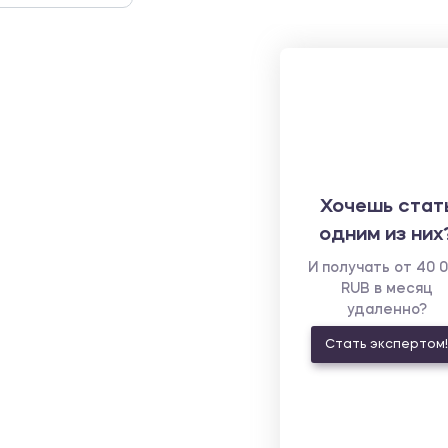
Хочешь стат
одним из них
И получать от 40 
RUB в месяц
удаленно?
Стать экспертом!