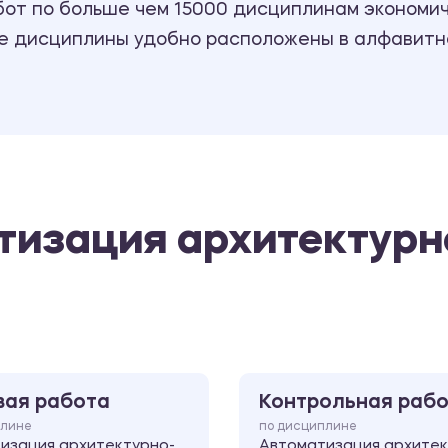
т по больше чем 15000 дисциплинам экономиче
се дисциплины удобно расположены в алфавитн
тизация архитектурн
вая работа
Контрольная раб
плине
по дисциплине
изация архитектурно-
Автоматизация архитек