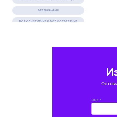
ВЕТЕРИНАРИЯ
ВОДОСНАБЖЕНИЕ И ВОДООТВЕДЕНИЕ
ГАЗОВАЯ И НЕФТЯНАЯ ПРОМЫШЛЕННОСТЬ
ГЕОГРАФИЯ
ГЕОЛОГИЯ И ГЕОДЕЗИЯ
ГИДРАВЛИКА
И
ГОСТИНИЧНЫЙ СЕРВИС. ТУРИЗМ.
Оставь
ДОКУМЕНТОВЕДЕНИЕ
ЖЕЛЕЗНОДОРОЖНЫЙ ТРАНСПОРТ
Имя *
ЖУРНАЛИСТИКА