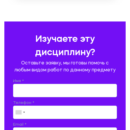
ОХРАНА ТРУДА И БЕЗОПАСНОСТЬ ЖИЗНЕДЕЯТЕЛЬНОСТИ
ПЕДАГОГИКА
ПОЛЬСКИЙ ЯЗЫК
ПОЧТОВАЯ СВЯЗЬ
ПРАВОВЕДЕНИЕ
ПРЕДУПРЕЖДЕНИЕ И ЛИКВИДАЦИЯ ЧРЕЗВЫЧАЙНЫХ СИТУАЦИЙ
Изучаете эту
ПРОИЗВОДСТВО ПРОДУКЦИИ И ОРГАНИЗАЦИЯ ОБЩЕСТВЕННОГО
ПИТАНИЯ
дисциплину?
ПРОМЫШЛЕННОЕ И ГРАЖДАНСКОЕ СТРОИТЕЛЬСТВО
Оставьте заявку, мы готовы помочь с
ПСИХОЛОГИЯ
РЕВИЗИЯ И АУДИТ
РЕЖУЩИЙ ИНСТРУМЕНТ
любым видом работ по данному предмету
РУССКАЯ ЛИТЕРАТУРА
РУССКИЙ ЯЗЫК
Имя *
СЕЛЬСКОЕ ХОЗЯЙСТВО
СЕЛЬСКОХОЗЯЙСТВЕННАЯ ТЕХНИКА
СОЦИАЛЬНО-ГУМАНИТАРНЫЕ НАУКИ
СТАРОСЛАВЯНСКИЙ ЯЗЫК
Телефон *
СТРОИТЕЛЬСТВО АВТОМОБИЛЬНЫХ ДОРОГ
СТРОИТЕЛЬСТВО ЖЕЛЕЗНЫХ ДОРОГ
ТАМОЖЕННОЕ ДЕЛО
Email *
ТЕПЛОЭНЕРГЕТИКА