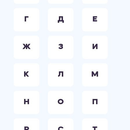
Г
Д
Е
Ж
З
И
К
Л
М
Н
О
П
Р
С
Т