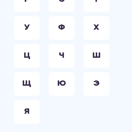
У
Ф
Х
Ц
Ч
Ш
Щ
Ю
Э
Я