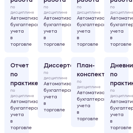
работа
работа
работа
работа
по
по
по
по
дисциплине
дисциплине
дисциплине
дисциплин
Автоматизация
Автоматизация
Автоматизация
Автомати
бухгалтерского
бухгалтерского
бухгалтерского
бухгалте
учета
учета
учета
учета
в
в
в
в
торговле
торговле
торговле
торговле
Отчет
Диссертация
План-
Дневни
по
по
конспект
по
дисциплине
по
практике
практи
Автоматизация
дисциплине
бухгалтерского
по
по
Автоматизация
дисциплине
дисциплин
учета
бухгалтерского
Автоматизация
Автомати
в
учета
бухгалтерского
бухгалте
торговле
в
учета
учета
торговле
в
в
торговле
торговле