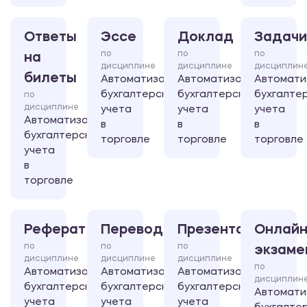
Ответы
Эссе
Доклад
Задачи
по
по
по
на
дисциплине
дисциплине
дисциплин
билеты
Автоматизация
Автоматизация
Автомати
бухгалтерского
бухгалтерского
бухгалте
по
дисциплине
учета
учета
учета
Автоматизация
в
в
в
бухгалтерского
торговле
торговле
торговле
учета
в
торговле
Реферат
Перевод
Презентация
Онлайн
по
по
по
экзаме
дисциплине
дисциплине
дисциплине
по
Автоматизация
Автоматизация
Автоматизация
дисциплин
бухгалтерского
бухгалтерского
бухгалтерского
Автомати
учета
учета
учета