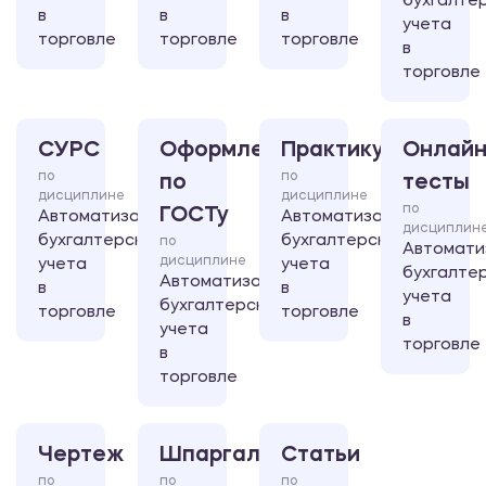
бухгалте
в
в
в
учета
торговле
торговле
торговле
в
торговле
СУРС
Оформление
Практикум
Онлайн
по
по
по
тесты
дисциплине
дисциплине
по
ГОСТу
Автоматизация
Автоматизация
дисциплин
бухгалтерского
бухгалтерского
по
Автомати
дисциплине
учета
учета
бухгалте
Автоматизация
в
в
учета
бухгалтерского
торговле
торговле
в
учета
торговле
в
торговле
Чертеж
Шпаргалка
Статьи
по
по
по