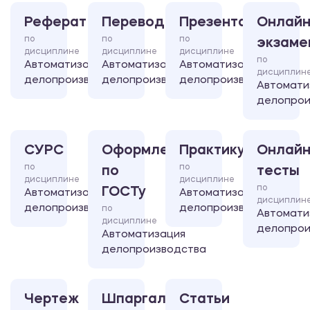
Реферат
Перевод
Презентация
Онлайн
по
по
по
экзаме
дисциплине
дисциплине
дисциплине
по
Автоматизация
Автоматизация
Автоматизация
дисциплин
делопроизводства
делопроизводства
делопроизводства
Автомати
делопрои
СУРС
Оформление
Практикум
Онлайн
по
по
по
тесты
дисциплине
дисциплине
по
ГОСТу
Автоматизация
Автоматизация
дисциплин
делопроизводства
делопроизводства
по
Автомати
дисциплине
делопрои
Автоматизация
делопроизводства
Чертеж
Шпаргалка
Статьи