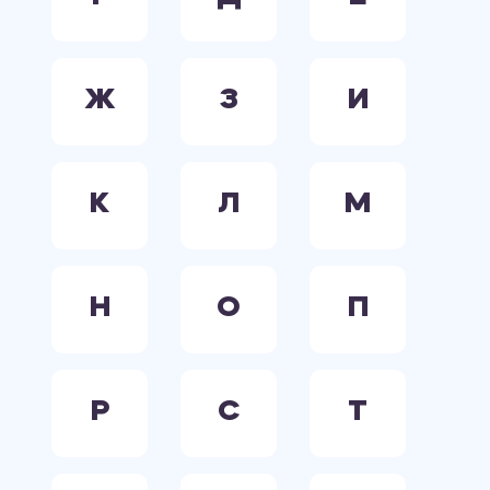
Ж
З
И
К
Л
М
Н
О
П
Р
С
Т