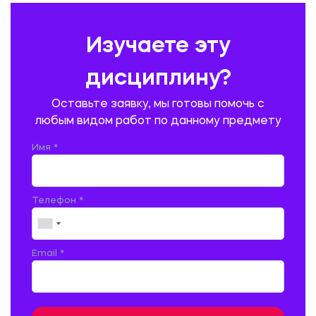
ПРАВОВЕДЕНИЕ
ПРЕДУПРЕЖДЕНИЕ И ЛИКВИДАЦИЯ ЧРЕЗВЫЧАЙНЫХ СИТУАЦИЙ
Изучаете эту
ПРОИЗВОДСТВО ПРОДУКЦИИ И ОРГАНИЗАЦИЯ ОБЩЕСТВЕННОГО
ПИТАНИЯ
дисциплину?
ПРОМЫШЛЕННОЕ И ГРАЖДАНСКОЕ СТРОИТЕЛЬСТВО
Оставьте заявку, мы готовы помочь с
ПСИХОЛОГИЯ
РЕВИЗИЯ И АУДИТ
РЕЖУЩИЙ ИНСТРУМЕНТ
любым видом работ по данному предмету
РУССКАЯ ЛИТЕРАТУРА
РУССКИЙ ЯЗЫК
Имя *
СЕЛЬСКОЕ ХОЗЯЙСТВО
СЕЛЬСКОХОЗЯЙСТВЕННАЯ ТЕХНИКА
СОЦИАЛЬНО-ГУМАНИТАРНЫЕ НАУКИ
СТАРОСЛАВЯНСКИЙ ЯЗЫК
Телефон *
СТРОИТЕЛЬСТВО АВТОМОБИЛЬНЫХ ДОРОГ
СТРОИТЕЛЬСТВО ЖЕЛЕЗНЫХ ДОРОГ
ТАМОЖЕННОЕ ДЕЛО
Email *
ТЕПЛОЭНЕРГЕТИКА
ТЕХНОЛОГИЯ ДЕРЕВООБРАБАТЫВАЮЩИХ ПРОИЗВОДСТВ
ТЕХНОЛОГИЯ ЛИТЕЙНОГО ПРОИЗВОДСТВА