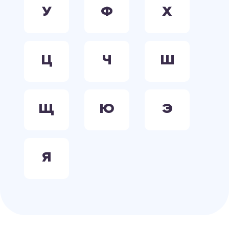
У
Ф
Х
Ц
Ч
Ш
Щ
Ю
Э
Я