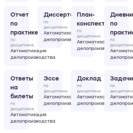
Отчет
Диссертация
План-
Дневни
по
по
конспект
по
дисциплине
по
практике
практи
Автоматизация
дисциплине
делопроизводства
по
по
Автоматизация
дисциплине
дисциплин
делопроизводства
Автоматизация
Автомати
делопроизводства
делопрои
Ответы
Эссе
Доклад
Задачи
по
по
по
на
дисциплине
дисциплине
дисциплин
билеты
Автоматизация
Автоматизация
Автомати
делопроизводства
делопроизводства
делопрои
по
дисциплине
Автоматизация
делопроизводства