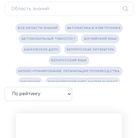
ВСЕ ОБЛАСТИ ЗНАНИЙ
АВТОМАТИКА И ЭЛЕКТРОНИКА
АВТОМОБИЛЬНЫЙ ТРАНСПОРТ
АНГЛИЙСКИЙ ЯЗЫК
БАНКОВСКОЕ ДЕЛО
БЕЛОРУССКАЯ ЛИТЕРАТУРА
БЕЛОРУССКИЙ ЯЗЫК
БИЗНЕС-ПЛАНИРОВАНИЕ. ОРГАНИЗАЦИЯ ПРОИЗВОДСТВА.
БИОЛОГИЯ
БУХГАЛТЕРСКИЙ УЧЕТ, АНАЛИЗ И АУДИТ
ВЕТЕРИНАРИЯ
ВОДОСНАБЖЕНИЕ И ВОДООТВЕДЕНИЕ
ГАЗОВАЯ И НЕФТЯНАЯ ПРОМЫШЛЕННОСТЬ
ГЕОГРАФИЯ
ГЕОЛОГИЯ И ГЕОДЕЗИЯ
ГИДРАВЛИКА
ГОСТИНИЧНЫЙ СЕРВИС. ТУРИЗМ.
ДОКУМЕНТОВЕДЕНИЕ
ЖЕЛЕЗНОДОРОЖНЫЙ ТРАНСПОРТ
ЖУРНАЛИСТИКА