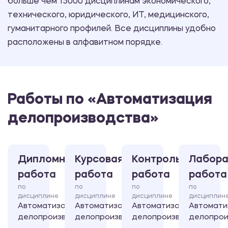
больше чем 15000 дисциплинам экономического,
технического, юридического, ИТ, медицинского,
гуманитарного профилей. Все дисциплины удобно
расположены в алфавитном порядке.
Работы по «Автоматизация
делопроизводства»
Дипломная
Курсовая
Контрольная
Лабора
работа
работа
работа
работа
по
по
по
по
дисциплине
дисциплине
дисциплине
дисциплин
Автоматизация
Автоматизация
Автоматизация
Автомати
делопроизводства
делопроизводства
делопроизводства
делопрои