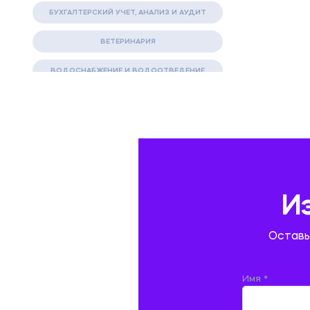
БУХГАЛТЕРСКИЙ УЧЕТ, АНАЛИЗ И АУДИТ
ВЕТЕРИНАРИЯ
ВОДОСНАБЖЕНИЕ И ВОДООТВЕДЕНИЕ
ГАЗОВАЯ И НЕФТЯНАЯ ПРОМЫШЛЕННОСТЬ
ГЕОГРАФИЯ
ГЕОЛОГИЯ И ГЕОДЕЗИЯ
ГИДРАВЛИКА
И
ГОСТИНИЧНЫЙ СЕРВИС. ТУРИЗМ.
Оставь
ДОКУМЕНТОВЕДЕНИЕ
ЖЕЛЕЗНОДОРОЖНЫЙ ТРАНСПОРТ
Имя *
ЖУРНАЛИСТИКА