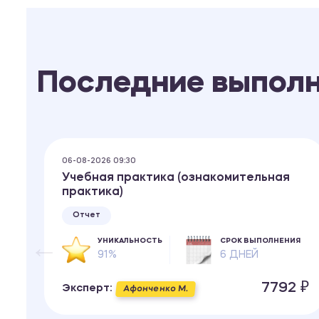
Последние выпол
06-08-2026 09:30
Учебная практика (ознакомительная
практика)
Отчет
ИЯ
УНИКАЛЬНОСТЬ
СРОК ВЫПОЛНЕНИЯ
91%
6 ДНЕЙ
 ₽
7792 ₽
Эксперт:
Афонченко М.