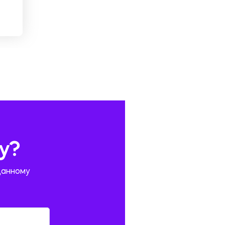
у?
данному