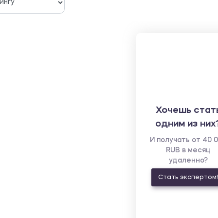
Хочешь стат
одним из них
И получать от 40 
RUB в месяц
удаленно?
Стать экспертом!