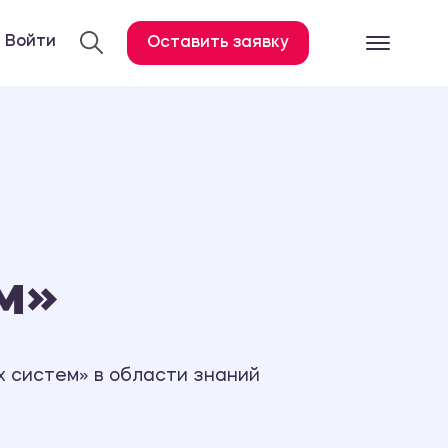
Войти
Оставить заявку
Готовые работ
Все услуги
Дипломная работа
Курсовая работа
Контрольная работа
м»
Лабораторная работа
Отчет по практике
Диссертация
 систем» в области знаний
План-конспект
Дневник по практике