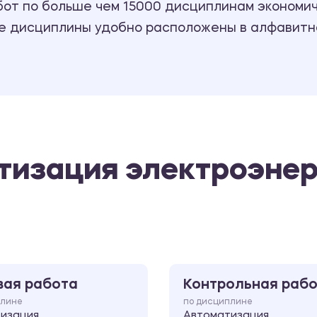
т по больше чем 15000 дисциплинам экономиче
се дисциплины удобно расположены в алфавитн
тизация электроэнер
вая работа
Контрольная раб
плине
по дисциплине
изация
Автоматизация