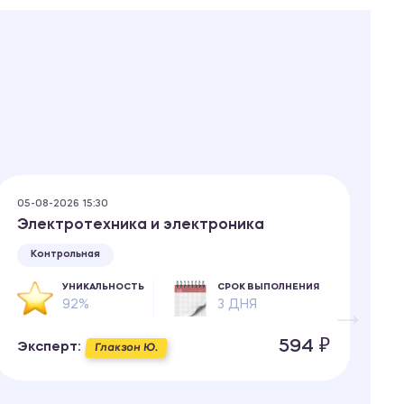
05-08-2026 15:30
05
Электротехника и электроника
С
т
Контрольная
с
УНИКАЛЬНОСТЬ
СРОК ВЫПОЛНЕНИЯ
92%
3 ДНЯ
594 ₽
Эксперт:
Глакзон Ю.
Э