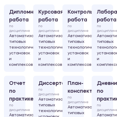
Дипломная
Курсовая
Контрольная
Лабора
работа
работа
работа
работа
по
по
по
по
дисциплине
дисциплине
дисциплине
дисциплин
Автоматизация
Автоматизация
Автоматизация
Автомати
типовых
типовых
типовых
типовых
технологических
технологических
технологических
технолог
установок
установок
установок
установо
и
и
и
и
комплексов
комплексов
комплексов
комплекс
Отчет
Диссертация
План-
Дневни
по
по
конспект
по
дисциплине
по
практике
практи
Автоматизация
дисциплине
типовых
по
по
Автоматизация
дисциплине
дисциплин
технологических
типовых
Автоматизация
Автомати
установок