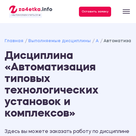
Данные, необходимые для качественного выполнения заказа
Оставить заявку
- МЫ ПОМОГАЕМ УЧИТЬСЯ ❤️
Главная
Выполняемые дисциплины
А
Автоматизаци
Дисциплина
«Автоматизация
типовых
технологических
установок и
комплексов»
Здесь вы можете заказать работу по дисциплине