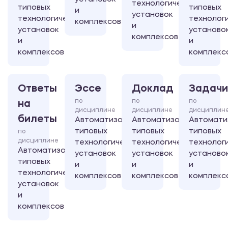
технологических
типовых
типовых
и
установок
технологических
технолог
комплексов
и
установок
установо
комплексов
и
и
комплексов
комплекс
Ответы
Эссе
Доклад
Задачи
по
по
по
на
дисциплине
дисциплине
дисциплин
билеты
Автоматизация
Автоматизация
Автомати
типовых
типовых
типовых
по
дисциплине
технологических
технологических
технолог
Автоматизация
установок
установок
установо
типовых
и
и
и
технологических
комплексов
комплексов
комплекс
установок
и
комплексов