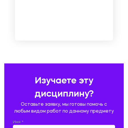
МАРКЕТИНГ И РЕКЛАМА
МАТЕМАТИКА
МЕДИЦИНА
МЕНЕДЖМЕНТ
МЕТАЛЛУРГИЯ. СВАРКА.
МЕТРОЛОГИЯ И СТАНДАРТИЗАЦИЯ
МЕХАНИКА МАТЕРИАЛОВ
НЕМЕЦКИЙ ЯЗЫК
ОХРАНА ТРУДА И БЕЗОПАСНОСТЬ ЖИЗНЕДЕЯТЕЛЬНОСТИ
ПЕДАГОГИКА
ПОЛЬСКИЙ ЯЗЫК
ПОЧТОВАЯ СВЯЗЬ
ПРАВОВЕДЕНИЕ
ПРЕДУПРЕЖДЕНИЕ И ЛИКВИДАЦИЯ ЧРЕЗВЫЧАЙНЫХ СИТУАЦИЙ
Изучаете эту
ПРОИЗВОДСТВО ПРОДУКЦИИ И ОРГАНИЗАЦИЯ ОБЩЕСТВЕННОГО
ПИТАНИЯ
дисциплину?
ПРОМЫШЛЕННОЕ И ГРАЖДАНСКОЕ СТРОИТЕЛЬСТВО
Оставьте заявку, мы готовы помочь с
ПСИХОЛОГИЯ
РЕВИЗИЯ И АУДИТ
РЕЖУЩИЙ ИНСТРУМЕНТ
любым видом работ по данному предмету
РУССКАЯ ЛИТЕРАТУРА
РУССКИЙ ЯЗЫК
Имя *