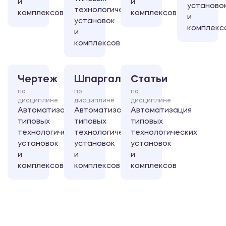
и
и
установо
технологических
комплексов
комплексов
и
установок
комплекс
и
комплексов
Чертеж
Шпаргалка
Статьи
по
по
по
дисциплине
дисциплине
дисциплине
Автоматизация
Автоматизация
Автоматизация
типовых
типовых
типовых
технологических
технологических
технологических
установок
установок
установок
и
и
и
комплексов
комплексов
комплексов