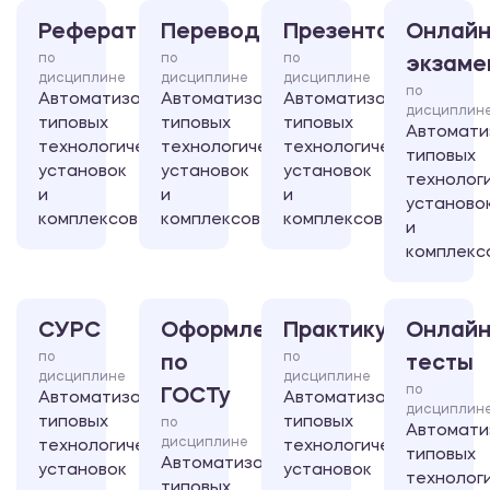
Реферат
Перевод
Презентация
Онлайн
по
по
по
экзаме
дисциплине
дисциплине
дисциплине
по
Автоматизация
Автоматизация
Автоматизация
дисциплин
типовых
типовых
типовых
Автомати
технологических
технологических
технологических
типовых
установок
установок
установок
технолог
и
и
и
установо
комплексов
комплексов
комплексов
и
комплекс
СУРС
Оформление
Практикум
Онлайн
по
по
по
тесты
дисциплине
дисциплине
по
ГОСТу
Автоматизация
Автоматизация
дисциплин
типовых
типовых
по
Автомати
дисциплине
технологических
технологических
типовых
Автоматизация
установок
установок
технолог
типовых