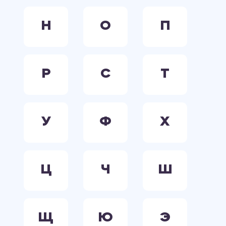
Н
О
П
Р
С
Т
У
Ф
Х
Ц
Ч
Ш
Щ
Ю
Э