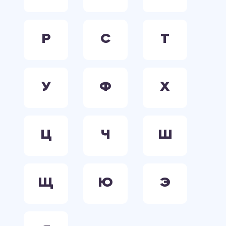
Р
С
Т
У
Ф
Х
Ц
Ч
Ш
Щ
Ю
Э