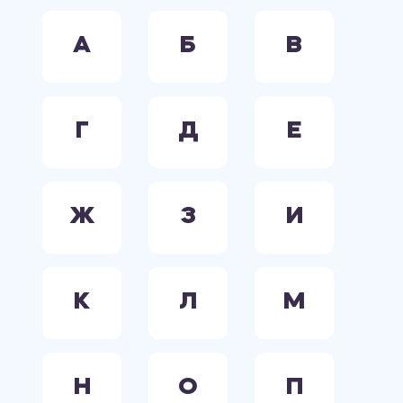
А
Б
В
Г
Д
Е
Ж
З
И
К
Л
М
Н
О
П