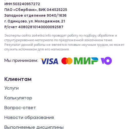
ИНН 503240957272
ПАО «Сбербанк», БИК 044525225
Западное отделение 9040/1636
г. Одинцово, ул. Молодежная, 21
Р/счет 40802810140000092587
Эксперты сайта za4etka.info проводят работу по подбору, обработке и
структурированию материала по предложенной заказчиком теме.
Результат данной работы не является готовым научным трудом, но может
служить источником для его написания.
Мы принимаем:
Клиентам
Услуги
Калькулятор
Вопрос-ответ
Новости образования
Выполняемые дисциплины