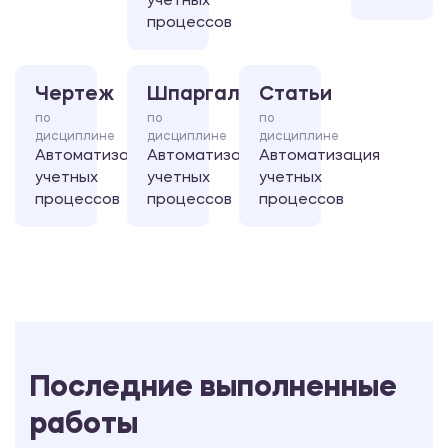
учетных
процессов
Чертеж
Шпаргалка
Статьи
по
по
по
дисциплине
дисциплине
дисциплине
Автоматизация
Автоматизация
Автоматизация
учетных
учетных
учетных
процессов
процессов
процессов
Последние выполненные
работы