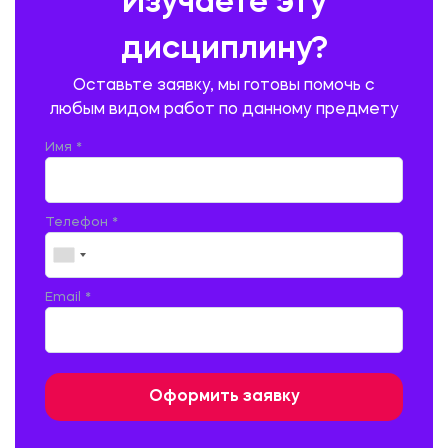
Изучаете эту
ПРОИЗВОДСТВО ПРОДУКЦИИ И ОРГАНИЗАЦИЯ ОБЩЕСТВЕННОГО
ПИТАНИЯ
дисциплину?
ПРОМЫШЛЕННОЕ И ГРАЖДАНСКОЕ СТРОИТЕЛЬСТВО
Оставьте заявку, мы готовы помочь с
ПСИХОЛОГИЯ
РЕВИЗИЯ И АУДИТ
РЕЖУЩИЙ ИНСТРУМЕНТ
любым видом работ по данному предмету
РУССКАЯ ЛИТЕРАТУРА
РУССКИЙ ЯЗЫК
Имя *
СЕЛЬСКОЕ ХОЗЯЙСТВО
СЕЛЬСКОХОЗЯЙСТВЕННАЯ ТЕХНИКА
СОЦИАЛЬНО-ГУМАНИТАРНЫЕ НАУКИ
СТАРОСЛАВЯНСКИЙ ЯЗЫК
Телефон *
СТРОИТЕЛЬСТВО АВТОМОБИЛЬНЫХ ДОРОГ
СТРОИТЕЛЬСТВО ЖЕЛЕЗНЫХ ДОРОГ
ТАМОЖЕННОЕ ДЕЛО
Email *
ТЕПЛОЭНЕРГЕТИКА
ТЕХНОЛОГИЯ ДЕРЕВООБРАБАТЫВАЮЩИХ ПРОИЗВОДСТВ
ТЕХНОЛОГИЯ ЛИТЕЙНОГО ПРОИЗВОДСТВА
ТЕХНОЛОГИЯ МАШИНОСТРОЕНИЯ