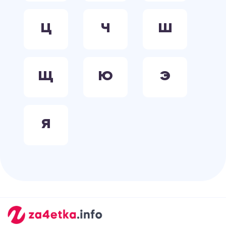
Ц
Ч
Ш
Щ
Ю
Э
Я