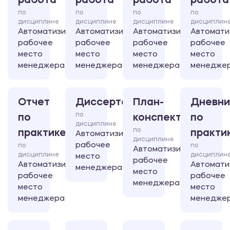
работа
работа
работа
работа
по
по
по
по
дисциплине
дисциплине
дисциплине
дисциплин
Автоматизированное
Автоматизированное
Автоматизированное
Автомати
рабочее
рабочее
рабочее
рабочее
место
место
место
место
менеджера
менеджера
менеджера
менедже
Отчет
Диссертация
План-
Дневни
по
по
конспект
по
дисциплине
по
практике
практи
Автоматизированное
дисциплине
рабочее
по
по
Автоматизированное
дисциплине
дисциплин
место
рабочее
Автоматизированное
Автомати
менеджера
место
рабочее
рабочее
менеджера
место
место
менеджера
менедже