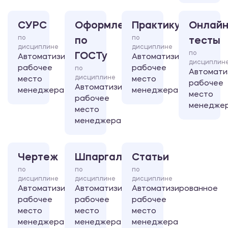
СУРС
Оформление
Практикум
Онлайн
по
по
по
тесты
дисциплине
дисциплине
по
ГОСТу
Автоматизированное
Автоматизированное
дисциплин
рабочее
рабочее
по
Автомати
дисциплине
место
место
рабочее
Автоматизированное
менеджера
менеджера
место
рабочее
менедже
место
менеджера
Чертеж
Шпаргалка
Статьи
по
по
по
дисциплине
дисциплине
дисциплине
Автоматизированное
Автоматизированное
Автоматизированное
рабочее
рабочее
рабочее
место
место
место
менеджера
менеджера
менеджера