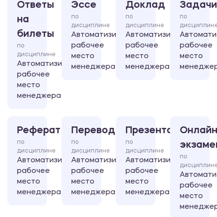
Ответы
Эссе
Доклад
Задачи
по
по
по
на
дисциплине
дисциплине
дисциплин
билеты
Автоматизированное
Автоматизированное
Автомати
рабочее
рабочее
рабочее
по
дисциплине
место
место
место
Автоматизированное
менеджера
менеджера
менедже
рабочее
место
менеджера
Реферат
Перевод
Презентация
Онлайн
по
по
по
экзаме
дисциплине
дисциплине
дисциплине
по
Автоматизированное
Автоматизированное
Автоматизированное
дисциплин
рабочее
рабочее
рабочее
Автомати
место
место
место
рабочее
менеджера
менеджера
менеджера
место
менедже