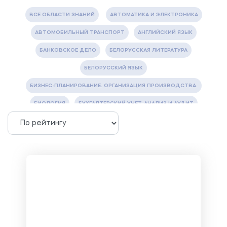
ВСЕ ОБЛАСТИ ЗНАНИЙ
АВТОМАТИКА И ЭЛЕКТРОНИКА
АВТОМОБИЛЬНЫЙ ТРАНСПОРТ
АНГЛИЙСКИЙ ЯЗЫК
БАНКОВСКОЕ ДЕЛО
БЕЛОРУССКАЯ ЛИТЕРАТУРА
БЕЛОРУССКИЙ ЯЗЫК
БИЗНЕС-ПЛАНИРОВАНИЕ. ОРГАНИЗАЦИЯ ПРОИЗВОДСТВА.
БИОЛОГИЯ
БУХГАЛТЕРСКИЙ УЧЕТ, АНАЛИЗ И АУДИТ
ВЕТЕРИНАРИЯ
ВОДОСНАБЖЕНИЕ И ВОДООТВЕДЕНИЕ
ГАЗОВАЯ И НЕФТЯНАЯ ПРОМЫШЛЕННОСТЬ
ГЕОГРАФИЯ
ГЕОЛОГИЯ И ГЕОДЕЗИЯ
ГИДРАВЛИКА
ГОСТИНИЧНЫЙ СЕРВИС. ТУРИЗМ.
ДОКУМЕНТОВЕДЕНИЕ
ЖЕЛЕЗНОДОРОЖНЫЙ ТРАНСПОРТ
ЖУРНАЛИСТИКА
ЗЕМЛЕУСТРОЙСТВО, КАДАСТР И МОНИТОРИНГ ЗЕМЕЛЬ