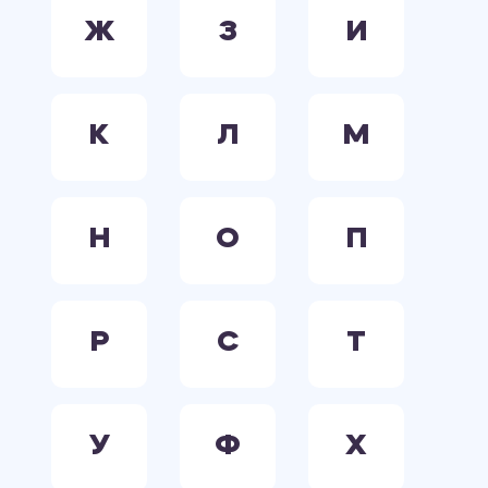
Ж
З
И
К
Л
М
Н
О
П
Р
С
Т
У
Ф
Х