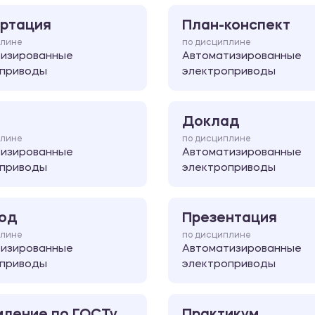
ртация
План-конспект
плине
по дисциплине
тизированные
Автоматизированные
оприводы
электроприводы
Доклад
плине
по дисциплине
тизированные
Автоматизированные
оприводы
электроприводы
од
Презентация
плине
по дисциплине
тизированные
Автоматизированные
оприводы
электроприводы
ление по ГОСТу
Практикум