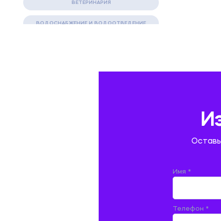
ВЕТЕРИНАРИЯ
ВОДОСНАБЖЕНИЕ И ВОДООТВЕДЕНИЕ
ГАЗОВАЯ И НЕФТЯНАЯ ПРОМЫШЛЕННОСТЬ
ГЕОГРАФИЯ
ГЕОЛОГИЯ И ГЕОДЕЗИЯ
ГИДРАВЛИКА
И
ГОСТИНИЧНЫЙ СЕРВИС. ТУРИЗМ.
Оставь
ДОКУМЕНТОВЕДЕНИЕ
ЖЕЛЕЗНОДОРОЖНЫЙ ТРАНСПОРТ
Имя *
ЖУРНАЛИСТИКА
Телефон *
ЗЕМЛЕУСТРОЙСТВО, КАДАСТР И
МОНИТОРИНГ ЗЕМЕЛЬ