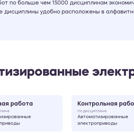
т по больше чем 15000 дисциплинам экономиче
се дисциплины удобно расположены в алфавитн
атизированные элект
вая работа
Контрольная раб
плине
по дисциплине
тизированные
Автоматизированные
оприводы
электроприводы