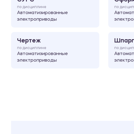
по дисциплине
по дисци
Автоматизированные
Автома
электроприводы
электр
Чертеж
Шпарг
по дисциплине
по дисци
Автоматизированные
Автома
электроприводы
электр