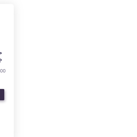
ь
?
000