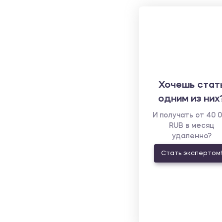
Хочешь стат
одним из них
И получать от 40 
RUB в месяц
удаленно?
Стать экспертом!