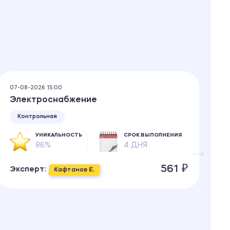
07-08-2026 15:00
07
Электроснабжение
Р
н
Контрольная
с
УНИКАЛЬНОСТЬ
СРОК ВЫПОЛНЕНИЯ
86%
4 ДНЯ
561 ₽
Эксперт:
Кафтанов Е.
Э