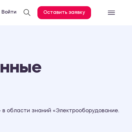
Войти
Оставить заявку
Готовые работ
Все услуги
Дипломная работа
анные
Курсовая работа
Контрольная работа
Лабораторная работа
Отчет по практике
Диссертация
 в области знаний «Электрооборудование.
План-конспект
Дневник по практике