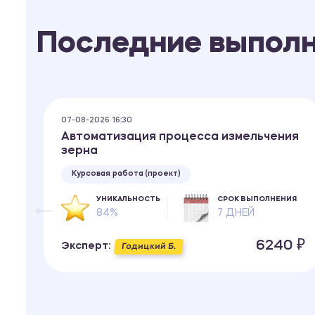
Последние выпол
07-08-2026 16:30
Автоматизация процесса измельчения
зерна
Курсовая работа (проект)
УНИКАЛЬНОСТЬ
СРОК ВЫПОЛНЕНИЯ
84%
7 ДНЕЙ
ИЯ
6240 ₽
Эксперт:
Годицкий Б.
 ₽