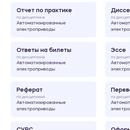
Отчет по практике
Диссе
по дисциплине
по дисци
Автоматизированные
Автома
электроприводы
электр
Ответы на билеты
Эссе
по дисциплине
по дисци
Автоматизированные
Автома
электроприводы
электр
Реферат
Перев
по дисциплине
по дисци
Автоматизированные
Автома
электроприводы
электр
СУРС
Оформ