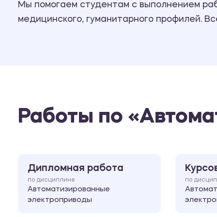
Мы помогаем студентам с выполнением рабо
медицинского, гуманитарного профилей. В
Работы по «Автом
Дипломная работа
Курсо
по дисциплине
по дисци
Автоматизированные
Автома
электроприводы
электр