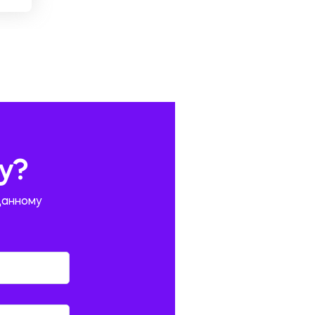
у?
данному