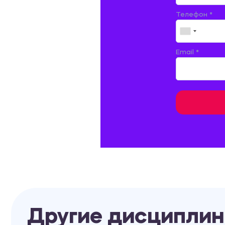
Телефон *
ЗЕМЛЕУСТРОЙСТВО, КАДАСТР И
МОНИТОРИНГ ЗЕМЕЛЬ
ИНФОРМАТИКА И ПРОГРАММИРОВАНИЕ
Email *
ИСПАНСКИЙ ЯЗЫК
ИСТОРИЯ
ИТАЛЬЯНСКИЙ ЯЗЫК
КИТАЙСКИЙ ЯЗЫК. ЯПОНСКИЙ ЯЗЫК.
КУЛЬТУРОЛОГИЯ И ДЕЯТЕЛЬНОСТЬ В СФЕРЕ
КУЛЬТУРЫ
ЛАТИНСКИЙ ЯЗЫК
ЛЕСНОЕ ХОЗЯЙСТВО
Другие дисципли