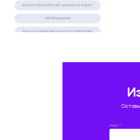
БУХГАЛТЕРСКИЙ УЧЕТ, АНАЛИЗ И АУДИТ
ВЕТЕРИНАРИЯ
ВОДОСНАБЖЕНИЕ И ВОДООТВЕДЕНИЕ
ГАЗОВАЯ И НЕФТЯНАЯ ПРОМЫШЛЕННОСТЬ
ГЕОГРАФИЯ
ГЕОЛОГИЯ И ГЕОДЕЗИЯ
ГИДРАВЛИКА
И
ГОСТИНИЧНЫЙ СЕРВИС. ТУРИЗМ.
Оставь
ДОКУМЕНТОВЕДЕНИЕ
ЖЕЛЕЗНОДОРОЖНЫЙ ТРАНСПОРТ
Имя *
ЖУРНАЛИСТИКА