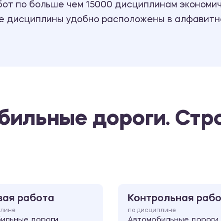
т по больше чем 15000 дисциплинам экономиче
се дисциплины удобно расположены в алфавитн
бильные дороги. Стр
вая работа
Контрольная раб
плине
по дисциплине
ильные дороги.
Автомобильные дороги.