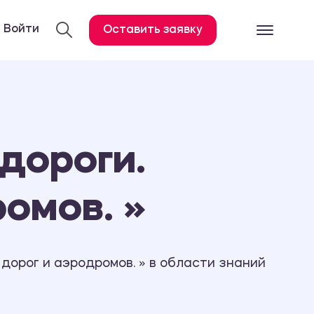
Войти
Оставить заявку
Готовые работ
Все услуги
Дипломная работа
дороги.
Курсовая работа
Контрольная работа
омов. »
Лабораторная работа
Отчет по практике
Диссертация
дорог и аэродромов. » в области знаний
План-конспект
Дневник по практике