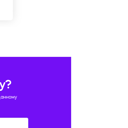
у?
данному