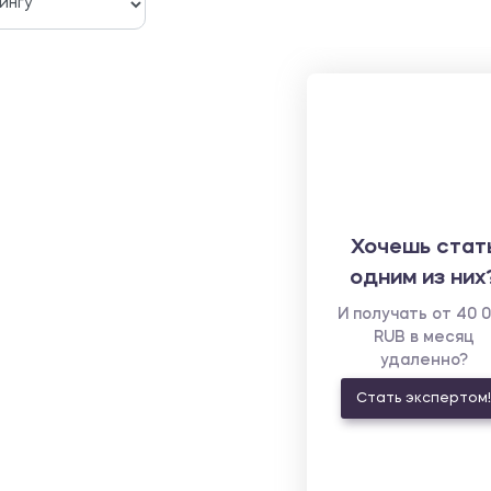
Хочешь стат
одним из них
И получать от 40 
RUB в месяц
удаленно?
Стать экспертом!