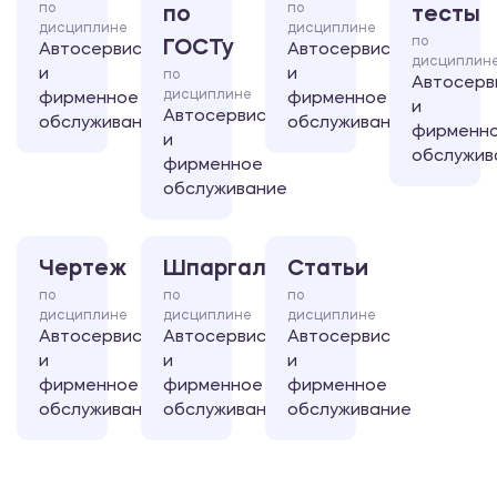
по
по
по
тесты
дисциплине
дисциплине
по
ГОСТу
Автосервис
Автосервис
дисциплин
и
и
по
Автосерв
дисциплине
фирменное
фирменное
и
Автосервис
обслуживание
обслуживание
фирменн
и
обслужив
фирменное
обслуживание
Чертеж
Шпаргалка
Статьи
по
по
по
дисциплине
дисциплине
дисциплине
Автосервис
Автосервис
Автосервис
и
и
и
фирменное
фирменное
фирменное
обслуживание
обслуживание
обслуживание