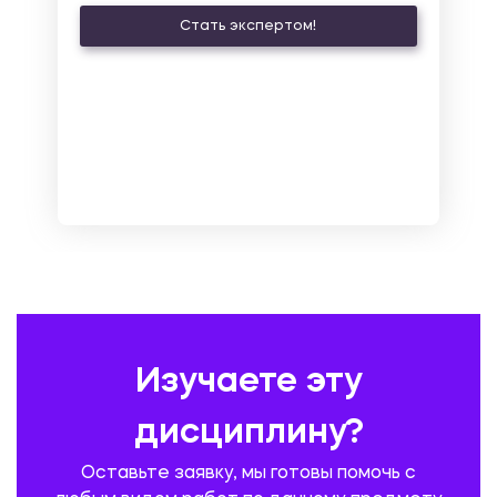
Стать экспертом!
ЛАТИНСКИЙ ЯЗЫК
ЛЕСНОЕ ХОЗЯЙСТВО
ЛОГИСТИКА
МАРКЕТИНГ И РЕКЛАМА
МАТЕМАТИКА
МЕДИЦИНА
МЕНЕДЖМЕНТ
МЕТАЛЛУРГИЯ. СВАРКА.
МЕТРОЛОГИЯ И СТАНДАРТИЗАЦИЯ
МЕХАНИКА МАТЕРИАЛОВ
НЕМЕЦКИЙ ЯЗЫК
ОХРАНА ТРУДА И БЕЗОПАСНОСТЬ ЖИЗНЕДЕЯТЕЛЬНОСТИ
ПЕДАГОГИКА
ПОЛЬСКИЙ ЯЗЫК
ПОЧТОВАЯ СВЯЗЬ
ПРАВОВЕДЕНИЕ
ПРЕДУПРЕЖДЕНИЕ И ЛИКВИДАЦИЯ ЧРЕЗВЫЧАЙНЫХ СИТУАЦИЙ
Изучаете эту
ПРОИЗВОДСТВО ПРОДУКЦИИ И ОРГАНИЗАЦИЯ ОБЩЕСТВЕННОГО
ПИТАНИЯ
дисциплину?
ПРОМЫШЛЕННОЕ И ГРАЖДАНСКОЕ СТРОИТЕЛЬСТВО
Оставьте заявку, мы готовы помочь с
ПСИХОЛОГИЯ
РЕВИЗИЯ И АУДИТ
РЕЖУЩИЙ ИНСТРУМЕНТ