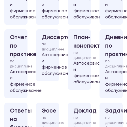
и
и
и
и
фирменное
фирменное
фирменное
фирменн
обслуживание
обслуживание
обслуживание
обслужив
Отчет
Диссертация
План-
Дневни
по
по
конспект
по
дисциплине
по
практике
практи
Автосервис
дисциплине
и
по
по
Автосервис
дисциплине
дисциплин
фирменное
и
Автосервис
Автосерв
обслуживание
фирменное
и
и
обслуживание
фирменное
фирменн
обслуживание
обслужив
Ответы
Эссе
Доклад
Задачи
по
по
по
на
дисциплине
дисциплине
дисциплин