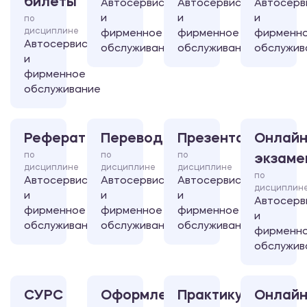
билеты
Автосервис
Автосервис
Автосерв
и
и
и
по
дисциплине
фирменное
фирменное
фирменн
Автосервис
обслуживание
обслуживание
обслужив
и
фирменное
обслуживание
Реферат
Перевод
Презентация
Онлайн
по
по
по
экзаме
дисциплине
дисциплине
дисциплине
по
Автосервис
Автосервис
Автосервис
дисциплин
и
и
и
Автосерв
фирменное
фирменное
фирменное
и
обслуживание
обслуживание
обслуживание
фирменн
обслужив
СУРС
Оформление
Практикум
Онлайн