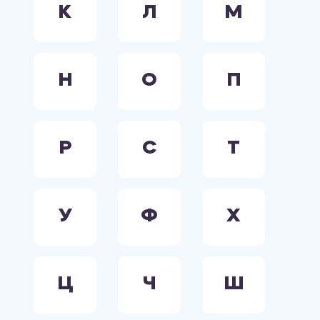
К
Л
М
Н
О
П
Р
С
Т
У
Ф
Х
Ц
Ч
Ш