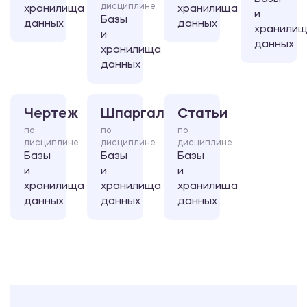
дисциплине
хранилища
хранилища
и
Базы
данных
данных
хранили
и
данных
хранилища
данных
Чертеж
Шпаргалка
Статьи
по
по
по
дисциплине
дисциплине
дисциплине
Базы
Базы
Базы
и
и
и
хранилища
хранилища
хранилища
данных
данных
данных