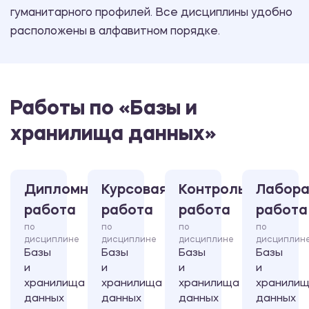
гуманитарного профилей. Все дисциплины удобно
расположены в алфавитном порядке.
Работы по «Базы и
хранилища данных»
Дипломная
Курсовая
Контрольная
Лабора
работа
работа
работа
работа
по
по
по
по
дисциплине
дисциплине
дисциплине
дисциплин
Базы
Базы
Базы
Базы
и
и
и
и
хранилища
хранилища
хранилища
хранили
данных
данных
данных
данных