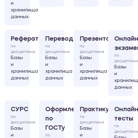
и
хранилища
данных
Реферат
Перевод
Презентация
Онлайн
по
по
по
экзаме
дисциплине
дисциплине
дисциплине
по
Базы
Базы
Базы
дисциплин
и
и
и
Базы
хранилища
хранилища
хранилища
и
данных
данных
данных
хранили
данных
СУРС
Оформление
Практикум
Онлайн
по
по
по
тесты
дисциплине
дисциплине
по
ГОСТу
Базы
Базы
дисциплин
и
и
по
Базы