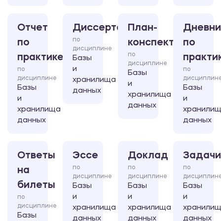
Отчет
Диссертация
План-
Дневни
по
по
конспект
по
дисциплине
по
практике
практи
Базы
дисциплине
и
по
по
Базы
дисциплине
дисциплин
хранилища
и
Базы
Базы
данных
хранилища
и
и
данных
хранилища
хранили
данных
данных
Ответы
Эссе
Доклад
Задачи
по
по
по
на
дисциплине
дисциплине
дисциплин
билеты
Базы
Базы
Базы
и
и
и
по
дисциплине
хранилища
хранилища
хранили
Базы
данных
данных
данных