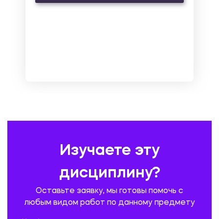
МАРКЕТИНГ И РЕКЛАМА
МАТЕМАТИКА
МЕДИЦИНА
МЕНЕДЖМЕНТ
МЕТАЛЛУРГИЯ. СВАРКА.
МЕТРОЛОГИЯ И СТАНДАРТИЗАЦИЯ
МЕХАНИКА МАТЕРИАЛОВ
НЕМЕЦКИЙ ЯЗЫК
ОХРАНА ТРУДА И БЕЗОПАСНОСТЬ ЖИЗНЕДЕЯТЕЛЬНОСТИ
ПЕДАГОГИКА
ПОЛЬСКИЙ ЯЗЫК
ПОЧТОВАЯ СВЯЗЬ
ПРАВОВЕДЕНИЕ
ПРЕДУПРЕЖДЕНИЕ И ЛИКВИДАЦИЯ ЧРЕЗВЫЧАЙНЫХ СИТУАЦИЙ
Изучаете эту
ПРОИЗВОДСТВО ПРОДУКЦИИ И ОРГАНИЗАЦИЯ ОБЩЕСТВЕННОГО
ПИТАНИЯ
дисциплину?
ПРОМЫШЛЕННОЕ И ГРАЖДАНСКОЕ СТРОИТЕЛЬСТВО
Оставьте заявку, мы готовы помочь с
ПСИХОЛОГИЯ
РЕВИЗИЯ И АУДИТ
РЕЖУЩИЙ ИНСТРУМЕНТ
любым видом работ по данному предмету
РУССКАЯ ЛИТЕРАТУРА
РУССКИЙ ЯЗЫК