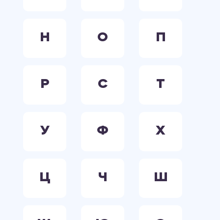
Н
О
П
Р
С
Т
У
Ф
Х
Ц
Ч
Ш