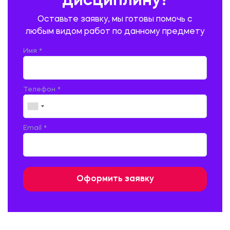
дисциплину?
ПРОМЫШЛЕННОЕ И ГРАЖДАНСКОЕ СТРОИТЕЛЬСТВО
Оставьте заявку, мы готовы помочь с
ПСИХОЛОГИЯ
РЕВИЗИЯ И АУДИТ
РЕЖУЩИЙ ИНСТРУМЕНТ
любым видом работ по данному предмету
РУССКАЯ ЛИТЕРАТУРА
РУССКИЙ ЯЗЫК
Имя *
СЕЛЬСКОЕ ХОЗЯЙСТВО
СЕЛЬСКОХОЗЯЙСТВЕННАЯ ТЕХНИКА
СОЦИАЛЬНО-ГУМАНИТАРНЫЕ НАУКИ
СТАРОСЛАВЯНСКИЙ ЯЗЫК
Телефон *
СТРОИТЕЛЬСТВО АВТОМОБИЛЬНЫХ ДОРОГ
СТРОИТЕЛЬСТВО ЖЕЛЕЗНЫХ ДОРОГ
ТАМОЖЕННОЕ ДЕЛО
Email *
ТЕПЛОЭНЕРГЕТИКА
ТЕХНОЛОГИЯ ДЕРЕВООБРАБАТЫВАЮЩИХ ПРОИЗВОДСТВ
ТЕХНОЛОГИЯ ЛИТЕЙНОГО ПРОИЗВОДСТВА
ТЕХНОЛОГИЯ МАШИНОСТРОЕНИЯ
ТЕХНОЛОГИЯ ШВЕЙНОГО ПРОИЗВОДСТВА
ТОВАРОВЕДЕНИЕ И ТОРГОВЛЯ
ФИЗИКА