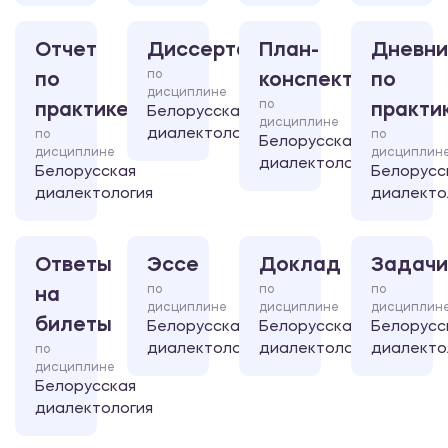
Отчет
Диссертация
План-
Дневни
по
по
конспект
по
дисциплине
по
практике
практи
Белорусская
дисциплине
диалектология
по
по
Белорусская
дисциплине
дисциплин
диалектология
Белорусская
Белорусс
диалектология
диалекто
Ответы
Эссе
Доклад
Задачи
по
по
по
на
дисциплине
дисциплине
дисциплин
билеты
Белорусская
Белорусская
Белорусс
диалектология
диалектология
диалекто
по
дисциплине
Белорусская
диалектология