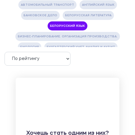
АВТОМОБИЛЬНЫЙ ТРАНСПОРТ
АНГЛИЙСКИЙ ЯЗЫК
БАНКОВСКОЕ ДЕЛО
БЕЛОРУССКАЯ ЛИТЕРАТУРА
БЕЛОРУССКИЙ ЯЗЫК
БИЗНЕС-ПЛАНИРОВАНИЕ. ОРГАНИЗАЦИЯ ПРОИЗВОДСТВА.
БИОЛОГИЯ
БУХГАЛТЕРСКИЙ УЧЕТ, АНАЛИЗ И АУДИТ
ВЕТЕРИНАРИЯ
ВОДОСНАБЖЕНИЕ И ВОДООТВЕДЕНИЕ
ГАЗОВАЯ И НЕФТЯНАЯ ПРОМЫШЛЕННОСТЬ
ГЕОГРАФИЯ
ГЕОЛОГИЯ И ГЕОДЕЗИЯ
ГИДРАВЛИКА
ГОСТИНИЧНЫЙ СЕРВИС. ТУРИЗМ.
ДОКУМЕНТОВЕДЕНИЕ
ЖЕЛЕЗНОДОРОЖНЫЙ ТРАНСПОРТ
ЖУРНАЛИСТИКА
ЗЕМЛЕУСТРОЙСТВО, КАДАСТР И МОНИТОРИНГ ЗЕМЕЛЬ
ИНФОРМАТИКА И ПРОГРАММИРОВАНИЕ
ИСПАНСКИЙ ЯЗЫК
ИСТОРИЯ
ИТАЛЬЯНСКИЙ ЯЗЫК
Хочешь стать одним из них?