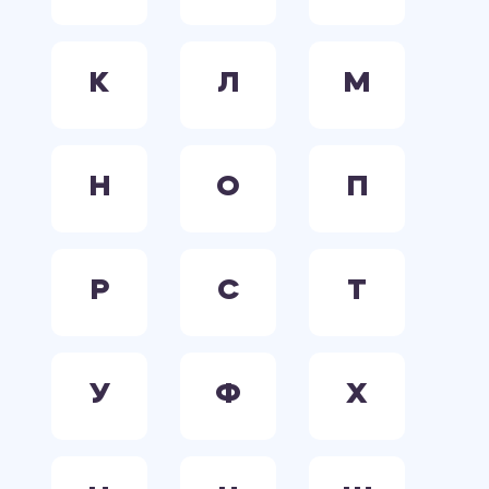
К
Л
М
Н
О
П
Р
С
Т
У
Ф
Х