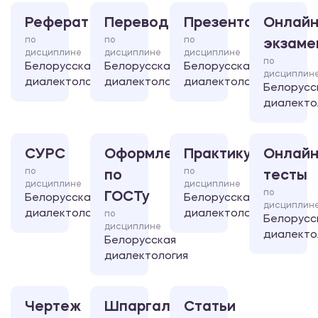
Реферат
Перевод
Презентация
Онлайн
по
по
по
экзаме
дисциплине
дисциплине
дисциплине
по
Белорусская
Белорусская
Белорусская
дисциплин
диалектология
диалектология
диалектология
Белорусс
диалекто
СУРС
Оформление
Практикум
Онлайн
по
по
по
тесты
дисциплине
дисциплине
по
ГОСТу
Белорусская
Белорусская
дисциплин
диалектология
диалектология
по
Белорусс
дисциплине
диалекто
Белорусская
диалектология
Чертеж
Шпаргалка
Статьи