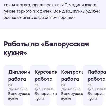
технического, юридического, ИТ, медицинского,
гуманитарного профилей. Все дисциплины удобно
расположены в алфавитном порядке.
Работы по «Белорусская
кухня»
Дипломная
Курсовая
Контрольная
Лабора
работа
работа
работа
работа
по
по
по
по
дисциплине
дисциплине
дисциплине
дисциплин
Белорусская
Белорусская
Белорусская
Белорусс
кухня
кухня
кухня
кухня