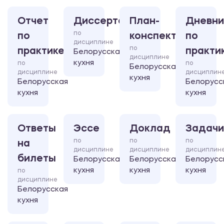
Отчет
Диссертация
План-
Дневни
по
по
конспект
по
дисциплине
по
практике
практи
Белорусская
дисциплине
кухня
по
по
Белорусская
дисциплине
дисциплин
кухня
Белорусская
Белорусс
кухня
кухня
Ответы
Эссе
Доклад
Задачи
по
по
по
на
дисциплине
дисциплине
дисциплин
билеты
Белорусская
Белорусская
Белорусс
кухня
кухня
кухня
по
дисциплине
Белорусская
кухня