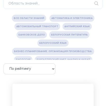
ВСЕ ОБЛАСТИ ЗНАНИЙ
АВТОМАТИКА И ЭЛЕКТРОНИКА
АВТОМОБИЛЬНЫЙ ТРАНСПОРТ
АНГЛИЙСКИЙ ЯЗЫК
БАНКОВСКОЕ ДЕЛО
БЕЛОРУССКАЯ ЛИТЕРАТУРА
БЕЛОРУССКИЙ ЯЗЫК
БИЗНЕС-ПЛАНИРОВАНИЕ. ОРГАНИЗАЦИЯ ПРОИЗВОДСТВА.
БИОЛОГИЯ
БУХГАЛТЕРСКИЙ УЧЕТ, АНАЛИЗ И АУДИТ
ВЕТЕРИНАРИЯ
ВОДОСНАБЖЕНИЕ И ВОДООТВЕДЕНИЕ
ГАЗОВАЯ И НЕФТЯНАЯ ПРОМЫШЛЕННОСТЬ
ГЕОГРАФИЯ
ГЕОЛОГИЯ И ГЕОДЕЗИЯ
ГИДРАВЛИКА
ГОСТИНИЧНЫЙ СЕРВИС. ТУРИЗМ.
ДОКУМЕНТОВЕДЕНИЕ
ЖЕЛЕЗНОДОРОЖНЫЙ ТРАНСПОРТ
ЖУРНАЛИСТИКА