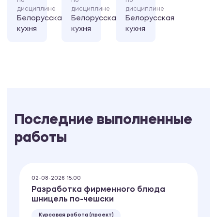
по
по
по
дисциплине
дисциплине
дисциплине
Белорусская
Белорусская
Белорусская
кухня
кухня
кухня
Последние выполненные
работы
02-08-2026 15:00
Разработка фирменного блюда
шницель по-чешски
Курсовая работа (проект)