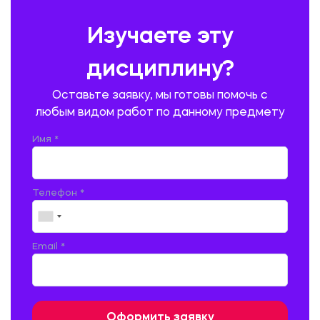
ПРЕДУПРЕЖДЕНИЕ И ЛИКВИДАЦИЯ ЧРЕЗВЫЧАЙНЫХ СИТУАЦИЙ
Изучаете эту
ПРОИЗВОДСТВО ПРОДУКЦИИ И ОРГАНИЗАЦИЯ ОБЩЕСТВЕННОГО
ПИТАНИЯ
дисциплину?
ПРОМЫШЛЕННОЕ И ГРАЖДАНСКОЕ СТРОИТЕЛЬСТВО
Оставьте заявку, мы готовы помочь с
ПСИХОЛОГИЯ
РЕВИЗИЯ И АУДИТ
РЕЖУЩИЙ ИНСТРУМЕНТ
любым видом работ по данному предмету
РУССКАЯ ЛИТЕРАТУРА
РУССКИЙ ЯЗЫК
Имя *
СЕЛЬСКОЕ ХОЗЯЙСТВО
СЕЛЬСКОХОЗЯЙСТВЕННАЯ ТЕХНИКА
СОЦИАЛЬНО-ГУМАНИТАРНЫЕ НАУКИ
СТАРОСЛАВЯНСКИЙ ЯЗЫК
Телефон *
СТРОИТЕЛЬСТВО АВТОМОБИЛЬНЫХ ДОРОГ
СТРОИТЕЛЬСТВО ЖЕЛЕЗНЫХ ДОРОГ
ТАМОЖЕННОЕ ДЕЛО
Email *
ТЕПЛОЭНЕРГЕТИКА
ТЕХНОЛОГИЯ ДЕРЕВООБРАБАТЫВАЮЩИХ ПРОИЗВОДСТВ
ТЕХНОЛОГИЯ ЛИТЕЙНОГО ПРОИЗВОДСТВА