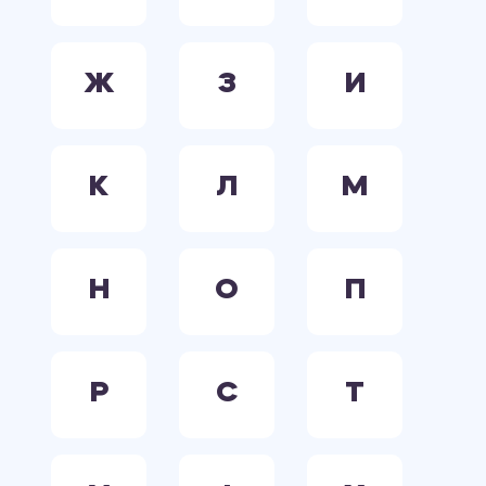
Ж
З
И
К
Л
М
Н
О
П
Р
С
Т