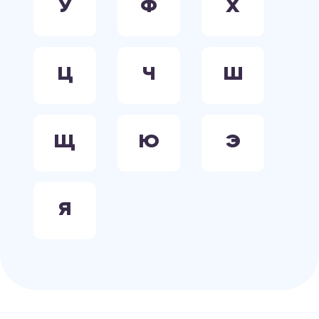
У
Ф
Х
Ц
Ч
Ш
Щ
Ю
Э
Я