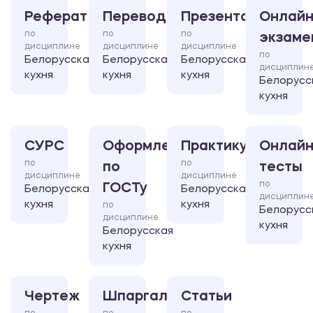
Реферат
Перевод
Презентация
Онлайн
по
по
по
экзаме
дисциплине
дисциплине
дисциплине
по
Белорусская
Белорусская
Белорусская
дисциплин
кухня
кухня
кухня
Белорусс
кухня
СУРС
Оформление
Практикум
Онлайн
по
по
по
тесты
дисциплине
дисциплине
по
ГОСТу
Белорусская
Белорусская
дисциплин
кухня
кухня
по
Белорусс
дисциплине
кухня
Белорусская
кухня
Чертеж
Шпаргалка
Статьи