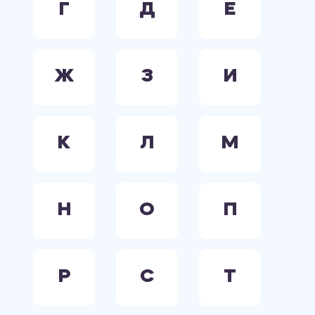
Г
Д
Е
Ж
З
И
К
Л
М
Н
О
П
Р
С
Т