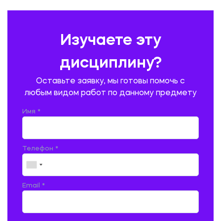
ПРАВОВЕДЕНИЕ
ПРЕДУПРЕЖДЕНИЕ И ЛИКВИДАЦИЯ ЧРЕЗВЫЧАЙНЫХ СИТУАЦИЙ
Изучаете эту
ПРОИЗВОДСТВО ПРОДУКЦИИ И ОРГАНИЗАЦИЯ ОБЩЕСТВЕННОГО
ПИТАНИЯ
дисциплину?
ПРОМЫШЛЕННОЕ И ГРАЖДАНСКОЕ СТРОИТЕЛЬСТВО
Оставьте заявку, мы готовы помочь с
ПСИХОЛОГИЯ
РЕВИЗИЯ И АУДИТ
РЕЖУЩИЙ ИНСТРУМЕНТ
любым видом работ по данному предмету
РУССКАЯ ЛИТЕРАТУРА
РУССКИЙ ЯЗЫК
Имя *
СЕЛЬСКОЕ ХОЗЯЙСТВО
СЕЛЬСКОХОЗЯЙСТВЕННАЯ ТЕХНИКА
СОЦИАЛЬНО-ГУМАНИТАРНЫЕ НАУКИ
СТАРОСЛАВЯНСКИЙ ЯЗЫК
Телефон *
СТРОИТЕЛЬСТВО АВТОМОБИЛЬНЫХ ДОРОГ
СТРОИТЕЛЬСТВО ЖЕЛЕЗНЫХ ДОРОГ
ТАМОЖЕННОЕ ДЕЛО
Email *
ТЕПЛОЭНЕРГЕТИКА
ТЕХНОЛОГИЯ ДЕРЕВООБРАБАТЫВАЮЩИХ ПРОИЗВОДСТВ