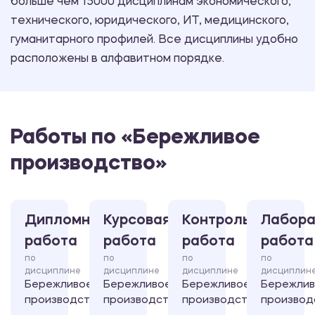
больше чем 15000 дисциплинам экономического,
технического, юридического, ИТ, медицинского,
гуманитарного профилей. Все дисциплины удобно
расположены в алфавитном порядке.
Работы по «Бережливое
производство»
Дипломная
Курсовая
Контрольная
Лабора
работа
работа
работа
работа
по
по
по
по
дисциплине
дисциплине
дисциплине
дисциплин
Бережливое
Бережливое
Бережливое
Бережли
производство
производство
производство
производ