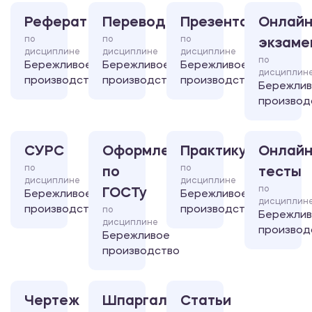
Реферат
Перевод
Презентация
Онлайн
по
по
по
экзаме
дисциплине
дисциплине
дисциплине
по
Бережливое
Бережливое
Бережливое
дисциплин
производство
производство
производство
Бережли
производ
СУРС
Оформление
Практикум
Онлайн
по
по
по
тесты
дисциплине
дисциплине
по
ГОСТу
Бережливое
Бережливое
дисциплин
производство
производство
по
Бережли
дисциплине
производ
Бережливое
производство
Чертеж
Шпаргалка
Статьи