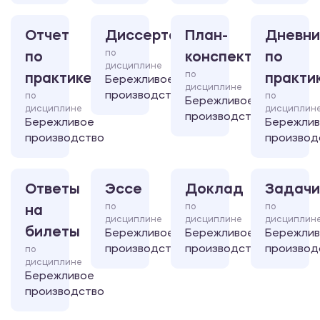
Отчет
Диссертация
План-
Дневни
по
по
конспект
по
дисциплине
по
практике
практи
Бережливое
дисциплине
производство
по
по
Бережливое
дисциплине
дисциплин
производство
Бережливое
Бережли
производство
производ
Ответы
Эссе
Доклад
Задачи
по
по
по
на
дисциплине
дисциплине
дисциплин
билеты
Бережливое
Бережливое
Бережли
производство
производство
производ
по
дисциплине
Бережливое
производство