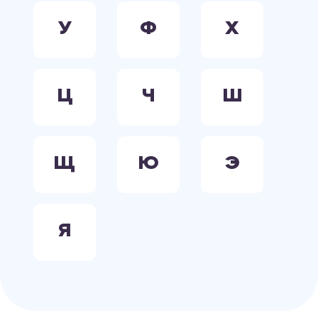
У
Ф
Х
Ц
Ч
Ш
Щ
Ю
Э
Я