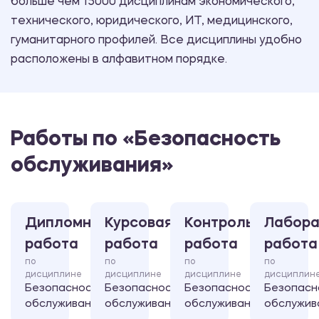
больше чем 15000 дисциплинам экономического,
технического, юридического, ИТ, медицинского,
гуманитарного профилей. Все дисциплины удобно
расположены в алфавитном порядке.
Работы по «Безопасность
обслуживания»
Дипломная
Курсовая
Контрольная
Лабора
работа
работа
работа
работа
по
по
по
по
дисциплине
дисциплине
дисциплине
дисциплин
Безопасность
Безопасность
Безопасность
Безопасн
обслуживания
обслуживания
обслуживания
обслужив