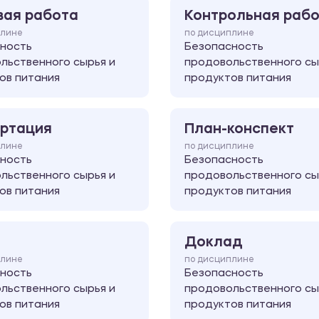
вая работа
Контрольная раб
плине
по дисциплине
ность
Безопасность
льственного сырья и
продовольственного сы
ов питания
продуктов питания
ртация
План-конспект
плине
по дисциплине
ность
Безопасность
льственного сырья и
продовольственного сы
ов питания
продуктов питания
Доклад
плине
по дисциплине
ность
Безопасность
льственного сырья и
продовольственного сы
ов питания
продуктов питания