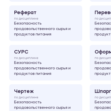
Реферат
Перев
по дисциплине
по дисци
Безопасность
Безопас
продовольственного сырья и
продово
продуктов питания
продукт
СУРС
Оформ
по дисциплине
по дисци
Безопасность
Безопас
продовольственного сырья и
продово
продуктов питания
продукт
Чертеж
Шпарг
по дисциплине
по дисци
Безопасность
Безопас
продовольственного сырья и
продово