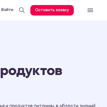
Войти
Оставить заявку
Готовые работ
Все услуги
Дипломная работа
Курсовая работа
Контрольная работа
продуктов
Лабораторная работа
Отчет по практике
Диссертация
План-конспект
Дневник по практике
я и продуктов питания» в области знаний