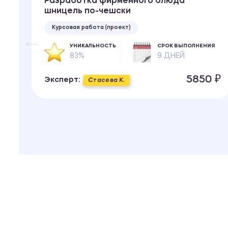
Разработка фирменного блюда
шницель по-чешски
Курсовая работа (проект)
ИЯ
УНИКАЛЬНОСТЬ
СРОК ВЫПОЛНЕНИЯ
83%
9 ДНЕЙ
 ₽
5850 ₽
Эксперт:
Стасева К.