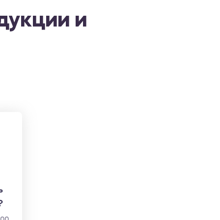
дукции и
ь
?