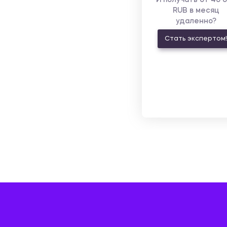
И получать от 40 
RUB в месяц
удаленно?
Стать экспертом!