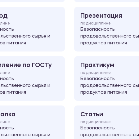
од
Презентация
плине
по дисциплине
ность
Безопасность
льственного сырья и
продовольственного сы
ов питания
продуктов питания
ление по ГОСТу
Практикум
плине
по дисциплине
ность
Безопасность
льственного сырья и
продовольственного сы
ов питания
продуктов питания
алка
Статьи
плине
по дисциплине
ность
Безопасность
льственного сырья и
продовольственного сы