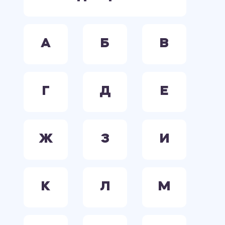
А
Б
В
Г
Д
Е
Ж
З
И
К
Л
М