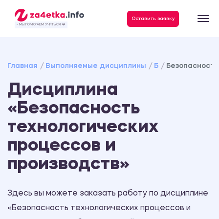
Данные, необходимые для качественного выполнения заказа
Оставить заявку
- МЫ ПОМОГАЕМ УЧИТЬСЯ ❤️
Главная
Выполняемые дисциплины
Б
Безопасность
Дисциплина
«Безопасность
технологических
процессов и
производств»
Здесь вы можете заказать работу по дисциплине
«Безопасность технологических процессов и