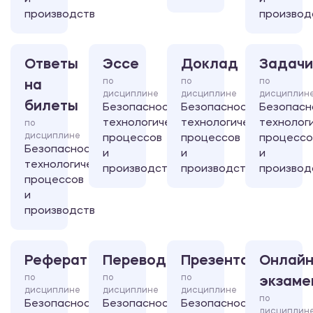
производств
производ
Ответы
Эссе
Доклад
Задачи
по
по
по
на
дисциплине
дисциплине
дисциплин
билеты
Безопасность
Безопасность
Безопасн
технологических
технологических
технолог
по
дисциплине
процессов
процессов
процессо
Безопасность
и
и
и
технологических
производств
производств
производ
процессов
и
производств
Реферат
Перевод
Презентация
Онлайн
по
по
по
экзаме
дисциплине
дисциплине
дисциплине
по
Безопасность
Безопасность
Безопасность
дисциплин