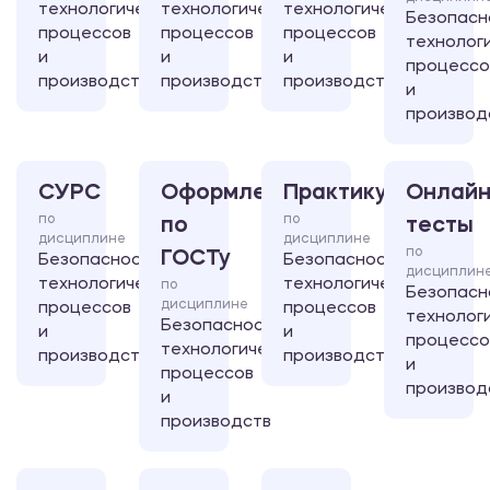
технологических
технологических
технологических
Безопасн
процессов
процессов
процессов
технолог
и
и
и
процессо
производств
производств
производств
и
производ
СУРС
Оформление
Практикум
Онлайн
по
по
по
тесты
дисциплине
дисциплине
по
ГОСТу
Безопасность
Безопасность
дисциплин
технологических
технологических
по
Безопасн
дисциплине
процессов
процессов
технолог
Безопасность
и
и
процессо
технологических
производств
производств
и
процессов
производ
и
производств