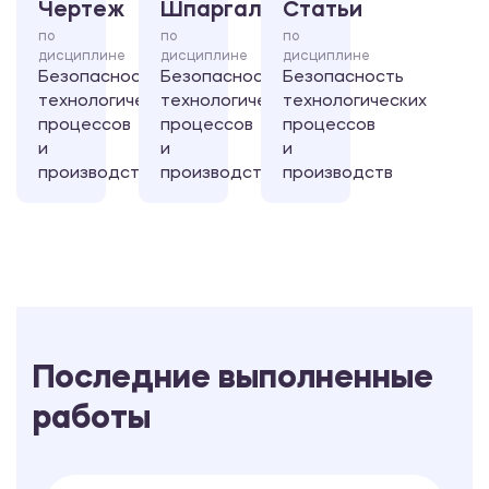
Чертеж
Шпаргалка
Статьи
по
по
по
дисциплине
дисциплине
дисциплине
Безопасность
Безопасность
Безопасность
технологических
технологических
технологических
процессов
процессов
процессов
и
и
и
производств
производств
производств
Последние выполненные
работы