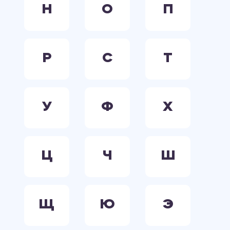
Н
О
П
Р
С
Т
У
Ф
Х
Ц
Ч
Ш
Щ
Ю
Э