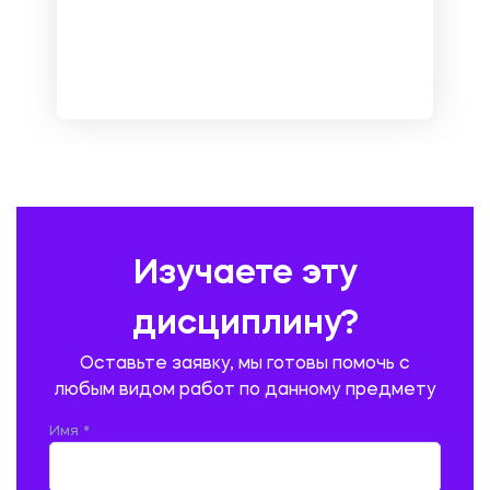
МЕНЕДЖМЕНТ
МЕТАЛЛУРГИЯ. СВАРКА.
МЕТРОЛОГИЯ И СТАНДАРТИЗАЦИЯ
МЕХАНИКА МАТЕРИАЛОВ
НЕМЕЦКИЙ ЯЗЫК
ОХРАНА ТРУДА И БЕЗОПАСНОСТЬ ЖИЗНЕДЕЯТЕЛЬНОСТИ
ПЕДАГОГИКА
ПОЛЬСКИЙ ЯЗЫК
ПОЧТОВАЯ СВЯЗЬ
ПРАВОВЕДЕНИЕ
ПРЕДУПРЕЖДЕНИЕ И ЛИКВИДАЦИЯ ЧРЕЗВЫЧАЙНЫХ СИТУАЦИЙ
Изучаете эту
ПРОИЗВОДСТВО ПРОДУКЦИИ И ОРГАНИЗАЦИЯ ОБЩЕСТВЕННОГО
ПИТАНИЯ
дисциплину?
ПРОМЫШЛЕННОЕ И ГРАЖДАНСКОЕ СТРОИТЕЛЬСТВО
Оставьте заявку, мы готовы помочь с
ПСИХОЛОГИЯ
РЕВИЗИЯ И АУДИТ
РЕЖУЩИЙ ИНСТРУМЕНТ
любым видом работ по данному предмету
РУССКАЯ ЛИТЕРАТУРА
РУССКИЙ ЯЗЫК
Имя *
СЕЛЬСКОЕ ХОЗЯЙСТВО
СЕЛЬСКОХОЗЯЙСТВЕННАЯ ТЕХНИКА