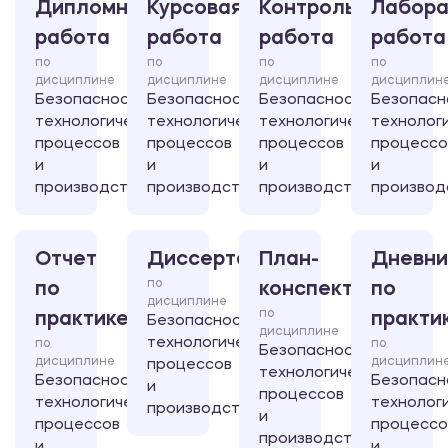
Дипломная
Курсовая
Контрольная
Лабора
работа
работа
работа
работа
по
по
по
по
дисциплине
дисциплине
дисциплине
дисциплин
Безопасность
Безопасность
Безопасность
Безопасн
технологических
технологических
технологических
технолог
процессов
процессов
процессов
процессо
и
и
и
и
производств
производств
производств
производ
Отчет
Диссертация
План-
Дневни
по
по
конспект
по
дисциплине
по
практике
практи
Безопасность
дисциплине
технологических
по
по
Безопасность
дисциплине
дисциплин
процессов
технологических
Безопасность
Безопасн
и
процессов
технологических
технолог
производств
и
процессов
процессо
производств
и
и