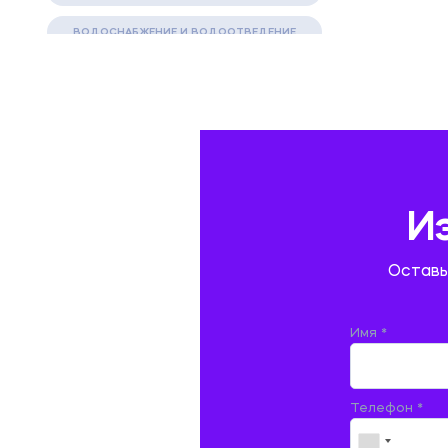
ВОДОСНАБЖЕНИЕ И ВОДООТВЕДЕНИЕ
ГАЗОВАЯ И НЕФТЯНАЯ ПРОМЫШЛЕННОСТЬ
ГЕОГРАФИЯ
ГЕОЛОГИЯ И ГЕОДЕЗИЯ
ГИДРАВЛИКА
И
ГОСТИНИЧНЫЙ СЕРВИС. ТУРИЗМ.
Оставь
ДОКУМЕНТОВЕДЕНИЕ
ЖЕЛЕЗНОДОРОЖНЫЙ ТРАНСПОРТ
Имя *
ЖУРНАЛИСТИКА
Телефон *
ЗЕМЛЕУСТРОЙСТВО, КАДАСТР И
МОНИТОРИНГ ЗЕМЕЛЬ