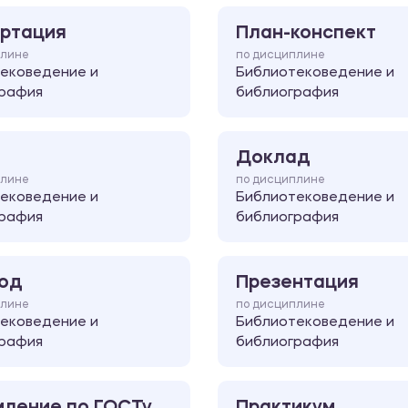
ртация
План-конспект
плине
по дисциплине
ековедение и
Библиотековедение и
рафия
библиография
Доклад
плине
по дисциплине
ековедение и
Библиотековедение и
рафия
библиография
од
Презентация
плине
по дисциплине
ековедение и
Библиотековедение и
рафия
библиография
ление по ГОСТу
Практикум