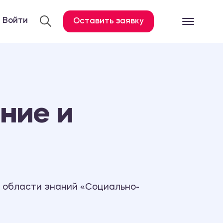
Войти
Оставить заявку
Готовые работ
Все услуги
Дипломная работа
ние и
Курсовая работа
Контрольная работа
Лабораторная работа
Отчет по практике
Диссертация
 области знаний «Социально-
План-конспект
Дневник по практике