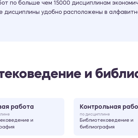
т по больше чем 15000 дисциплинам экономиче
се дисциплины удобно расположены в алфавитн
тековедение и библи
вая работа
Контрольная раб
плине
по дисциплине
ековедение и
Библиотековедение и
рафия
библиография