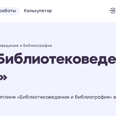
 работы
Калькулятор
оведение и библиография
Библиотековеде
»
иплине «Библиотековедение и библиография» в