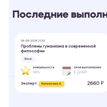
Последние выпол
06-08-2026 21:30
Проблемы гуманизма в современной
философии
Эссе
ИЯ
УНИКАЛЬНОСТЬ
СРОК ВЫПОЛНЕНИЯ
98%
6 ДНЕЙ
 ₽
2660 ₽
Эксперт:
Калкасова А.