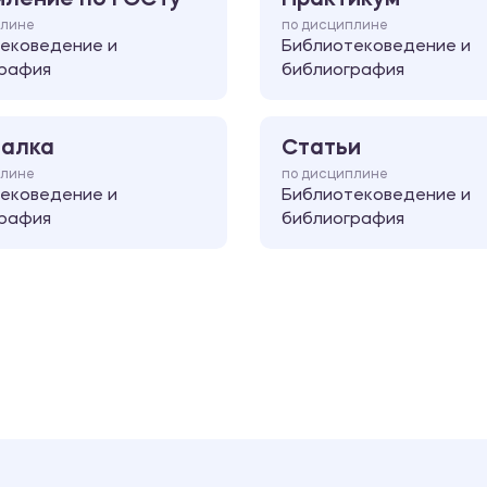
плине
по дисциплине
ековедение и
Библиотековедение и
рафия
библиография
алка
Статьи
плине
по дисциплине
ековедение и
Библиотековедение и
рафия
библиография