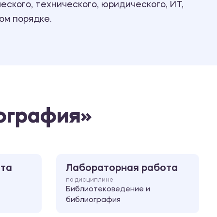
ского, технического, юридического, ИТ,
Ответы на билеты
ом порядке.
ография»
ота
Лабораторная работа
по дисциплине
Библиотековедение и
библиография