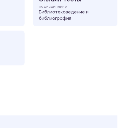
по дисциплине
Библиотековедение и
библиография