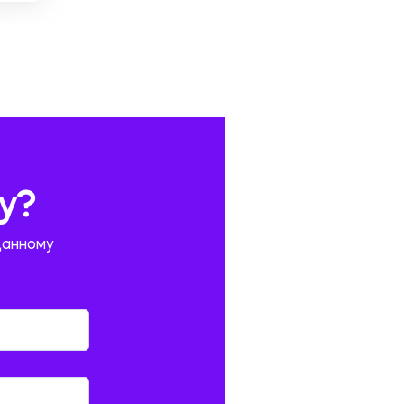
у?
данному