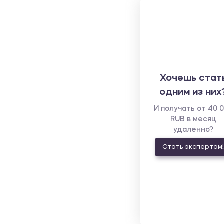
Хочешь стат
одним из них
И получать от 40 
RUB в месяц
удаленно?
Стать экспертом!