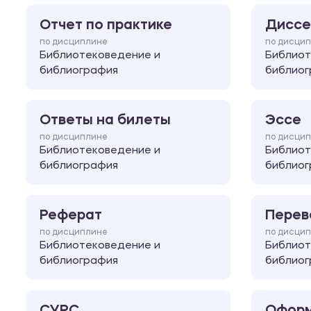
Отчет по практике
Диссе
по дисциплине
по дисци
Библиотековедение и
Библиот
библиография
библиог
Ответы на билеты
Эссе
по дисциплине
по дисци
Библиотековедение и
Библиот
библиография
библиог
Реферат
Перев
по дисциплине
по дисци
Библиотековедение и
Библиот
библиография
библиог
СУРС
Оформ