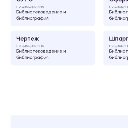
по дисциплине
по дисци
Библиотековедение и
Библиот
библиография
библиог
Чертеж
Шпарг
по дисциплине
по дисци
Библиотековедение и
Библиот
библиография
библиог