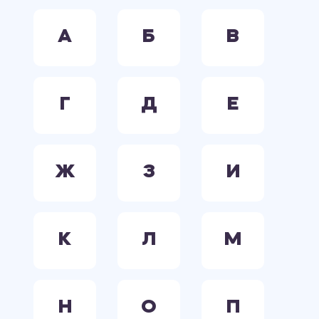
А
Б
В
Г
Д
Е
Ж
З
И
К
Л
М
Н
О
П