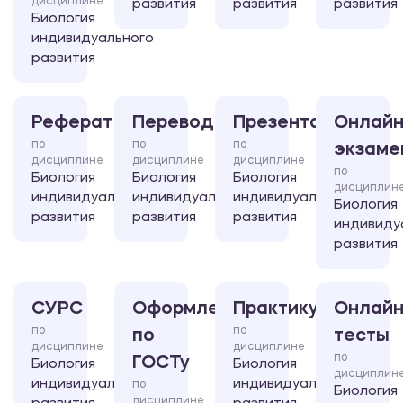
дисциплине
развития
развития
развития
Биология
индивидуального
развития
Реферат
Перевод
Презентация
Онлайн
по
по
по
экзаме
дисциплине
дисциплине
дисциплине
по
Биология
Биология
Биология
дисциплин
индивидуального
индивидуального
индивидуального
Биология
развития
развития
развития
индивиду
развития
СУРС
Оформление
Практикум
Онлайн
по
по
по
тесты
дисциплине
дисциплине
по
ГОСТу
Биология
Биология
дисциплин
индивидуального
индивидуального
по
Биология
дисциплине