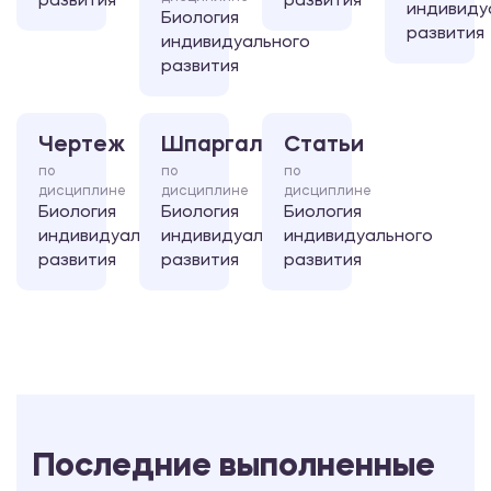
развития
развития
индивиду
Биология
развития
индивидуального
развития
Чертеж
Шпаргалка
Статьи
по
по
по
дисциплине
дисциплине
дисциплине
Биология
Биология
Биология
индивидуального
индивидуального
индивидуального
развития
развития
развития
Последние выполненные