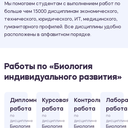
Мы помогаем студентам с выполнением работ по
больше чем 15000 дисциплинам экономического,
технического, юридического, ИТ, медицинского,
гуманитарного профилей. Все дисциплины удобно
расположены в алфавитном порядке.
Работы по «Биология
индивидуального развития»
Дипломная
Курсовая
Контрольная
Лабора
работа
работа
работа
работа
по
по
по
по
дисциплине
дисциплине
дисциплине
дисциплин
Биология
Биология
Биология
Биология