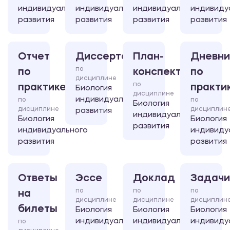
индивидуального
индивидуального
индивидуального
индивиду
развития
развития
развития
развития
Отчет
Диссертация
План-
Дневни
по
по
конспект
по
дисциплине
по
практике
практи
Биология
дисциплине
индивидуального
по
по
Биология
дисциплине
дисциплин
развития
индивидуального
Биология
Биология
развития
индивидуального
индивиду
развития
развития
Ответы
Эссе
Доклад
Задачи
по
по
по
на
дисциплине
дисциплине
дисциплин
билеты
Биология
Биология
Биология
индивидуального
индивидуального
индивиду
по