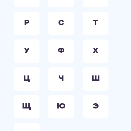
Р
С
Т
У
Ф
Х
Ц
Ч
Ш
Щ
Ю
Э