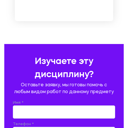
МЕТРОЛОГИЯ И СТАНДАРТИЗАЦИЯ
МЕХАНИКА МАТЕРИАЛОВ
НЕМЕЦКИЙ ЯЗЫК
ОХРАНА ТРУДА И БЕЗОПАСНОСТЬ ЖИЗНЕДЕЯТЕЛЬНОСТИ
ПЕДАГОГИКА
ПОЛЬСКИЙ ЯЗЫК
ПОЧТОВАЯ СВЯЗЬ
ПРАВОВЕДЕНИЕ
ПРЕДУПРЕЖДЕНИЕ И ЛИКВИДАЦИЯ ЧРЕЗВЫЧАЙНЫХ СИТУАЦИЙ
Изучаете эту
ПРОИЗВОДСТВО ПРОДУКЦИИ И ОРГАНИЗАЦИЯ ОБЩЕСТВЕННОГО
ПИТАНИЯ
дисциплину?
ПРОМЫШЛЕННОЕ И ГРАЖДАНСКОЕ СТРОИТЕЛЬСТВО
Оставьте заявку, мы готовы помочь с
ПСИХОЛОГИЯ
РЕВИЗИЯ И АУДИТ
РЕЖУЩИЙ ИНСТРУМЕНТ
любым видом работ по данному предмету
РУССКАЯ ЛИТЕРАТУРА
РУССКИЙ ЯЗЫК
Имя *
СЕЛЬСКОЕ ХОЗЯЙСТВО
СЕЛЬСКОХОЗЯЙСТВЕННАЯ ТЕХНИКА
СОЦИАЛЬНО-ГУМАНИТАРНЫЕ НАУКИ
СТАРОСЛАВЯНСКИЙ ЯЗЫК
Телефон *