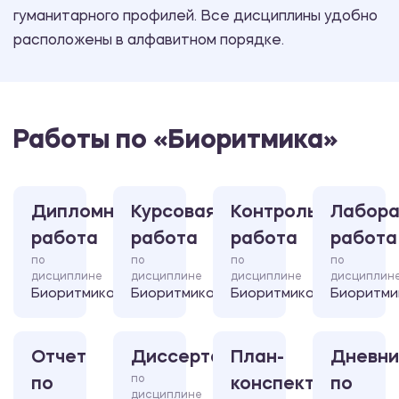
гуманитарного профилей. Все дисциплины удобно
расположены в алфавитном порядке.
Работы по «Биоритмика»
Дипломная
Курсовая
Контрольная
Лабора
работа
работа
работа
работа
по
по
по
по
дисциплине
дисциплине
дисциплине
дисциплин
Биоритмика
Биоритмика
Биоритмика
Биоритми
Отчет
Диссертация
План-
Дневни
по
по
конспект
по
дисциплине