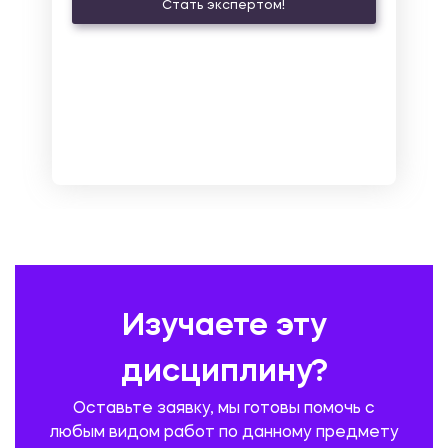
Стать экспертом!
ЛАТИНСКИЙ ЯЗЫК
ЛЕСНОЕ ХОЗЯЙСТВО
ЛОГИСТИКА
МАРКЕТИНГ И РЕКЛАМА
МАТЕМАТИКА
МЕДИЦИНА
МЕНЕДЖМЕНТ
МЕТАЛЛУРГИЯ. СВАРКА.
МЕТРОЛОГИЯ И СТАНДАРТИЗАЦИЯ
МЕХАНИКА МАТЕРИАЛОВ
НЕМЕЦКИЙ ЯЗЫК
ОХРАНА ТРУДА И БЕЗОПАСНОСТЬ ЖИЗНЕДЕЯТЕЛЬНОСТИ
ПЕДАГОГИКА
ПОЛЬСКИЙ ЯЗЫК
ПОЧТОВАЯ СВЯЗЬ
ПРАВОВЕДЕНИЕ
ПРЕДУПРЕЖДЕНИЕ И ЛИКВИДАЦИЯ ЧРЕЗВЫЧАЙНЫХ СИТУАЦИЙ
Изучаете эту
ПРОИЗВОДСТВО ПРОДУКЦИИ И ОРГАНИЗАЦИЯ ОБЩЕСТВЕННОГО
ПИТАНИЯ
дисциплину?
ПРОМЫШЛЕННОЕ И ГРАЖДАНСКОЕ СТРОИТЕЛЬСТВО
Оставьте заявку, мы готовы помочь с
ПСИХОЛОГИЯ
РЕВИЗИЯ И АУДИТ
РЕЖУЩИЙ ИНСТРУМЕНТ
любым видом работ по данному предмету