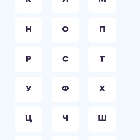
К
Л
М
Н
О
П
Р
С
Т
У
Ф
Х
Ц
Ч
Ш