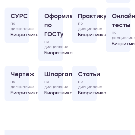
СУРС
Оформление
Практикум
Онлайн
по
по
по
тесты
дисциплине
дисциплине
по
ГОСТу
Биоритмика
Биоритмика
дисциплин
по
Биоритми
дисциплине
Биоритмика
Чертеж
Шпаргалка
Статьи
по
по
по
дисциплине
дисциплине
дисциплине
Биоритмика
Биоритмика
Биоритмика