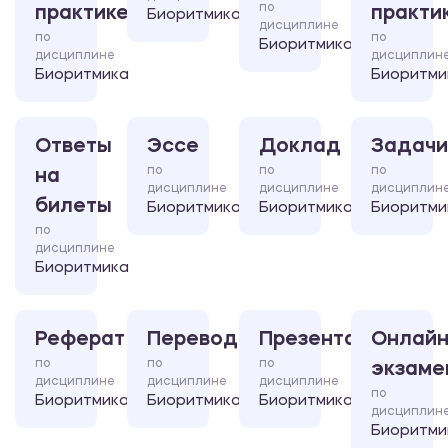
по
практике
практи
Биоритмика
дисциплине
по
по
Биоритмика
дисциплине
дисциплин
Биоритмика
Биоритми
Ответы
Эссе
Доклад
Задачи
по
по
по
на
дисциплине
дисциплине
дисциплин
билеты
Биоритмика
Биоритмика
Биоритми
по
дисциплине
Биоритмика
Реферат
Перевод
Презентация
Онлайн
по
по
по
экзаме
дисциплине
дисциплине
дисциплине
по
Биоритмика
Биоритмика
Биоритмика
дисциплин
Биоритми