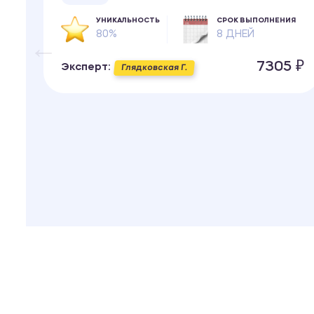
УНИКАЛЬНОСТЬ
СРОК ВЫПОЛНЕНИЯ
80%
8 ДНЕЙ
7305 ₽
Эксперт:
Глядковская Г.
ИЯ
 ₽