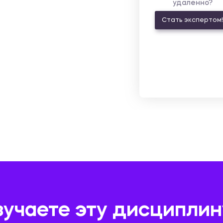
удаленно?
Стать экспертом!
зучаете эту дисциплин