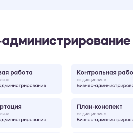
-администрирование
вая работа
Контрольная раб
плине
по дисциплине
администрирование
Бизнес-администриров
ртация
План-конспект
плине
по дисциплине
администрирование
Бизнес-администриров