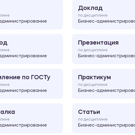
Доклад
плине
по дисциплине
администрирование
Бизнес-администриров
од
Презентация
плине
по дисциплине
администрирование
Бизнес-администриров
ление по ГОСТу
Практикум
плине
по дисциплине
администрирование
Бизнес-администриров
алка
Статьи
плине
по дисциплине
администрирование
Бизнес-администриров