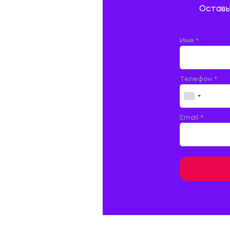
Оставь
ДОКУМЕНТОВЕДЕНИЕ
ЖЕЛЕЗНОДОРОЖНЫЙ ТРАНСПОРТ
Имя *
ЖУРНАЛИСТИКА
Телефон *
ЗЕМЛЕУСТРОЙСТВО, КАДАСТР И
МОНИТОРИНГ ЗЕМЕЛЬ
ИНФОРМАТИКА И ПРОГРАММИРОВАНИЕ
Email *
ИСПАНСКИЙ ЯЗЫК
ИСТОРИЯ
ИТАЛЬЯНСКИЙ ЯЗЫК
КИТАЙСКИЙ ЯЗЫК. ЯПОНСКИЙ ЯЗЫК.
КУЛЬТУРОЛОГИЯ И ДЕЯТЕЛЬНОСТЬ В СФЕРЕ
КУЛЬТУРЫ