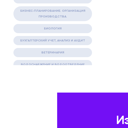
БИЗНЕС-ПЛАНИРОВАНИЕ. ОРГАНИЗАЦИЯ
ПРОИЗВОДСТВА.
БИОЛОГИЯ
БУХГАЛТЕРСКИЙ УЧЕТ, АНАЛИЗ И АУДИТ
ВЕТЕРИНАРИЯ
ВОДОСНАБЖЕНИЕ И ВОДООТВЕДЕНИЕ
ГАЗОВАЯ И НЕФТЯНАЯ ПРОМЫШЛЕННОСТЬ
ГЕОГРАФИЯ
ГЕОЛОГИЯ И ГЕОДЕЗИЯ
ГИДРАВЛИКА
И
ГОСТИНИЧНЫЙ СЕРВИС. ТУРИЗМ.