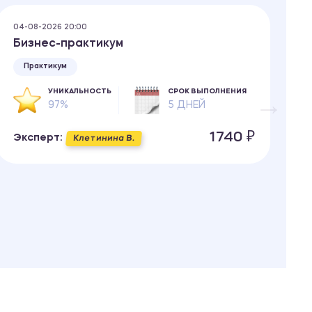
04-08-2026 20:00
04
Бизнес-практикум
П
О
Практикум
УНИКАЛЬНОСТЬ
СРОК ВЫПОЛНЕНИЯ
97%
5 ДНЕЙ
1740 ₽
Эксперт:
Клетинина В.
Э