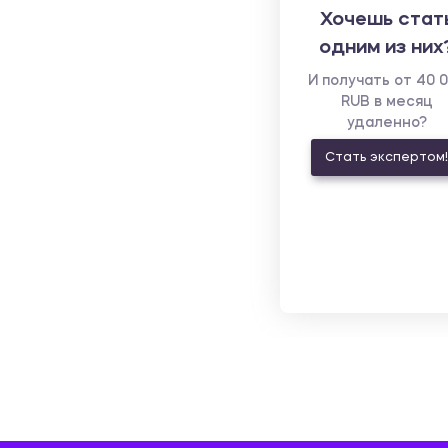
Хочешь стат
одним из них
И получать от 40 
RUB в месяц
удаленно?
Стать экспертом!