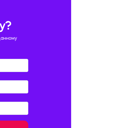
у?
данному