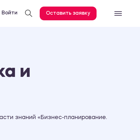
Войти
Оставить заявку
Готовые работ
Все услуги
Дипломная работа
ка и
Курсовая работа
Контрольная работа
Лабораторная работа
Отчет по практике
Диссертация
ласти знаний «Бизнес-планирование.
План-конспект
Дневник по практике