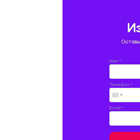
ГЕОЛОГИЯ И ГЕОДЕЗИЯ
ГИДРАВЛИКА
И
ГОСТИНИЧНЫЙ СЕРВИС. ТУРИЗМ.
Оставь
ДОКУМЕНТОВЕДЕНИЕ
ЖЕЛЕЗНОДОРОЖНЫЙ ТРАНСПОРТ
Имя *
ЖУРНАЛИСТИКА
Телефон *
ЗЕМЛЕУСТРОЙСТВО, КАДАСТР И
МОНИТОРИНГ ЗЕМЕЛЬ
ИНФОРМАТИКА И ПРОГРАММИРОВАНИЕ
Email *
ИСПАНСКИЙ ЯЗЫК
ИСТОРИЯ