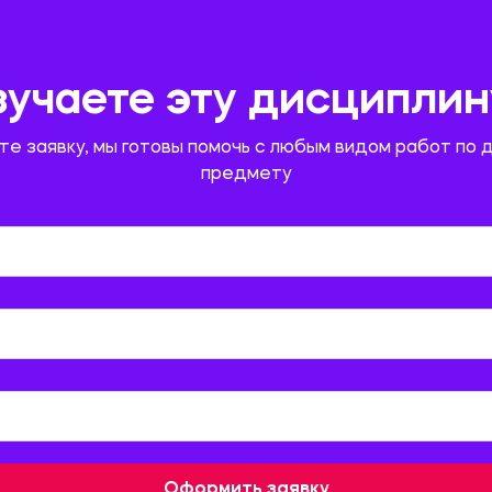
зучаете эту дисциплин
те заявку, мы готовы помочь с любым видом работ по 
предмету