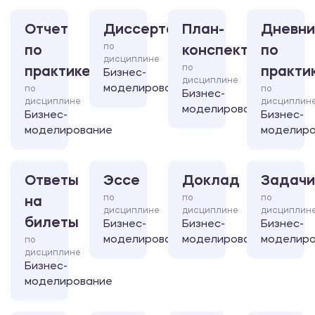
Отчет
Диссертация
План-
Дневни
по
по
конспект
по
дисциплине
по
практике
практи
Бизнес-
дисциплине
моделирование
по
по
Бизнес-
дисциплине
дисциплин
моделирование
Бизнес-
Бизнес-
моделирование
моделиро
Ответы
Эссе
Доклад
Задачи
по
по
по
на
дисциплине
дисциплине
дисциплин
билеты
Бизнес-
Бизнес-
Бизнес-
моделирование
моделирование
моделиро
по
дисциплине
Бизнес-
моделирование