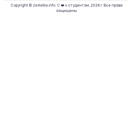
Copyright © za4etka.info. С ❤️ к студентам, 2026 г. Все права
защищены