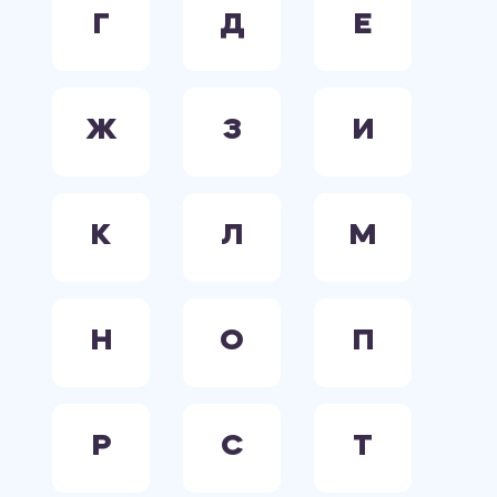
Г
Д
Е
Ж
З
И
К
Л
М
Н
О
П
Р
С
Т