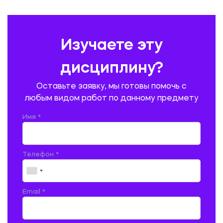
ПРАВОВЕДЕНИЕ
ПРЕДУПРЕЖДЕНИЕ И ЛИКВИДАЦИЯ ЧРЕЗВЫЧАЙНЫХ СИТУАЦИЙ
Изучаете эту
ПРОИЗВОДСТВО ПРОДУКЦИИ И ОРГАНИЗАЦИЯ ОБЩЕСТВЕННОГО
ПИТАНИЯ
дисциплину?
ПРОМЫШЛЕННОЕ И ГРАЖДАНСКОЕ СТРОИТЕЛЬСТВО
Оставьте заявку, мы готовы помочь с
ПСИХОЛОГИЯ
РЕВИЗИЯ И АУДИТ
РЕЖУЩИЙ ИНСТРУМЕНТ
любым видом работ по данному предмету
РУССКАЯ ЛИТЕРАТУРА
РУССКИЙ ЯЗЫК
Имя *
СЕЛЬСКОЕ ХОЗЯЙСТВО
СЕЛЬСКОХОЗЯЙСТВЕННАЯ ТЕХНИКА
СОЦИАЛЬНО-ГУМАНИТАРНЫЕ НАУКИ
СТАРОСЛАВЯНСКИЙ ЯЗЫК
Телефон *
СТРОИТЕЛЬСТВО АВТОМОБИЛЬНЫХ ДОРОГ
СТРОИТЕЛЬСТВО ЖЕЛЕЗНЫХ ДОРОГ
ТАМОЖЕННОЕ ДЕЛО
Email *
ТЕПЛОЭНЕРГЕТИКА
ТЕХНОЛОГИЯ ДЕРЕВООБРАБАТЫВАЮЩИХ ПРОИЗВОДСТВ