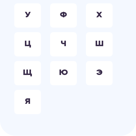
У
Ф
Х
Ц
Ч
Ш
Щ
Ю
Э
Я