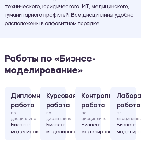
технического, юридического, ИТ, медицинского,
гуманитарного профилей. Все дисциплины удобно
расположены в алфавитном порядке.
Работы по «Бизнес-
моделирование»
Дипломная
Курсовая
Контрольная
Лабора
работа
работа
работа
работа
по
по
по
по
дисциплине
дисциплине
дисциплине
дисциплин
Бизнес-
Бизнес-
Бизнес-
Бизнес-
моделирование
моделирование
моделирование
моделиро