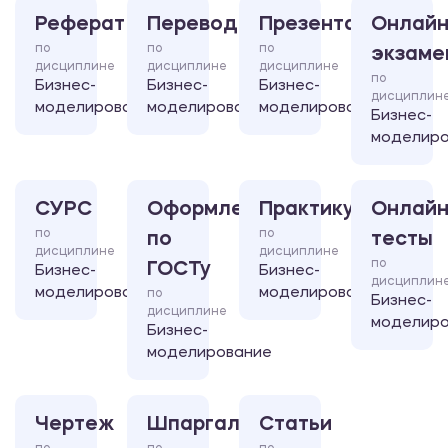
Реферат
Перевод
Презентация
Онлайн
по
по
по
экзаме
дисциплине
дисциплине
дисциплине
по
Бизнес-
Бизнес-
Бизнес-
дисциплин
моделирование
моделирование
моделирование
Бизнес-
моделиро
СУРС
Оформление
Практикум
Онлайн
по
по
по
тесты
дисциплине
дисциплине
по
ГОСТу
Бизнес-
Бизнес-
дисциплин
моделирование
моделирование
по
Бизнес-
дисциплине
моделиро
Бизнес-
моделирование
Чертеж
Шпаргалка
Статьи