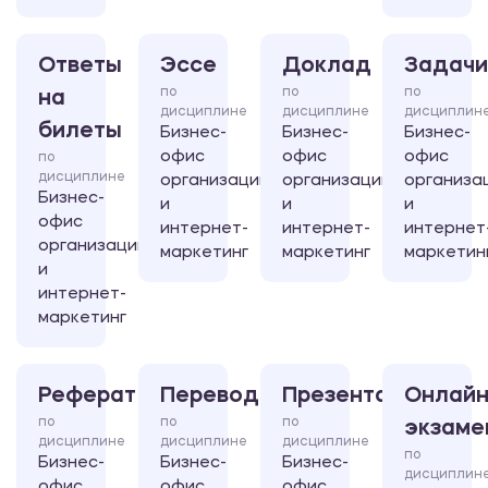
Ответы
Эссе
Доклад
Задачи
по
по
по
на
дисциплине
дисциплине
дисциплин
билеты
Бизнес-
Бизнес-
Бизнес-
офис
офис
офис
по
дисциплине
организации
организации
организа
Бизнес-
и
и
и
офис
интернет-
интернет-
интернет
организации
маркетинг
маркетинг
маркетин
и
интернет-
маркетинг
Реферат
Перевод
Презентация
Онлайн
по
по
по
экзаме
дисциплине
дисциплине
дисциплине
по
Бизнес-
Бизнес-
Бизнес-
дисциплин
офис
офис
офис