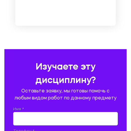
МЕТРОЛОГИЯ И СТАНДАРТИЗАЦИЯ
МЕХАНИКА МАТЕРИАЛОВ
НЕМЕЦКИЙ ЯЗЫК
ОХРАНА ТРУДА И БЕЗОПАСНОСТЬ ЖИЗНЕДЕЯТЕЛЬНОСТИ
ПЕДАГОГИКА
ПОЛЬСКИЙ ЯЗЫК
ПОЧТОВАЯ СВЯЗЬ
ПРАВОВЕДЕНИЕ
ПРЕДУПРЕЖДЕНИЕ И ЛИКВИДАЦИЯ ЧРЕЗВЫЧАЙНЫХ СИТУАЦИЙ
Изучаете эту
ПРОИЗВОДСТВО ПРОДУКЦИИ И ОРГАНИЗАЦИЯ ОБЩЕСТВЕННОГО
ПИТАНИЯ
дисциплину?
ПРОМЫШЛЕННОЕ И ГРАЖДАНСКОЕ СТРОИТЕЛЬСТВО
Оставьте заявку, мы готовы помочь с
ПСИХОЛОГИЯ
РЕВИЗИЯ И АУДИТ
РЕЖУЩИЙ ИНСТРУМЕНТ
любым видом работ по данному предмету
РУССКАЯ ЛИТЕРАТУРА
РУССКИЙ ЯЗЫК
Имя *
СЕЛЬСКОЕ ХОЗЯЙСТВО
СЕЛЬСКОХОЗЯЙСТВЕННАЯ ТЕХНИКА
СОЦИАЛЬНО-ГУМАНИТАРНЫЕ НАУКИ
СТАРОСЛАВЯНСКИЙ ЯЗЫК