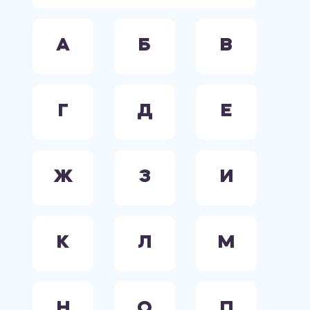
А
Б
В
Г
Д
Е
Ж
З
И
К
Л
М
Н
О
П