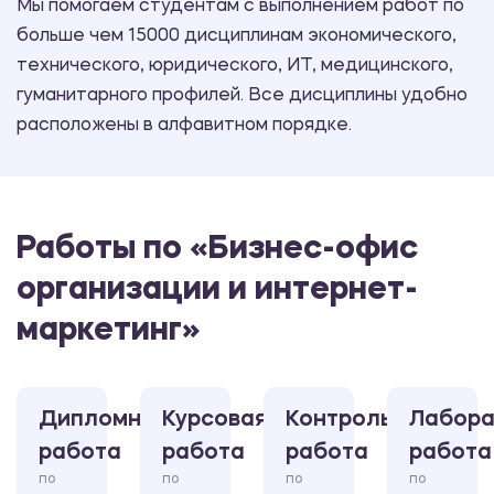
Мы помогаем студентам с выполнением работ по
больше чем 15000 дисциплинам экономического,
технического, юридического, ИТ, медицинского,
гуманитарного профилей. Все дисциплины удобно
расположены в алфавитном порядке.
Работы по «Бизнес-офис
организации и интернет-
маркетинг»
Дипломная
Курсовая
Контрольная
Лабора
работа
работа
работа
работа
по
по
по
по