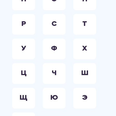
Р
С
Т
У
Ф
Х
Ц
Ч
Ш
Щ
Ю
Э