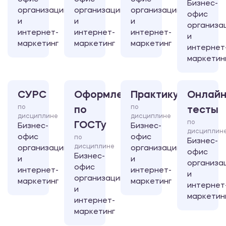
Бизнес-
организации
организации
организации
офис
и
и
и
организа
интернет-
интернет-
интернет-
и
маркетинг
маркетинг
маркетинг
интернет
маркетин
СУРС
Оформление
Практикум
Онлайн
по
по
по
тесты
дисциплине
дисциплине
по
ГОСТу
Бизнес-
Бизнес-
дисциплин
офис
офис
по
Бизнес-
дисциплине
организации
организации
офис
Бизнес-
и
и
организа
офис
интернет-
интернет-
и
организации
маркетинг
маркетинг
интернет
и
маркетин
интернет-
маркетинг