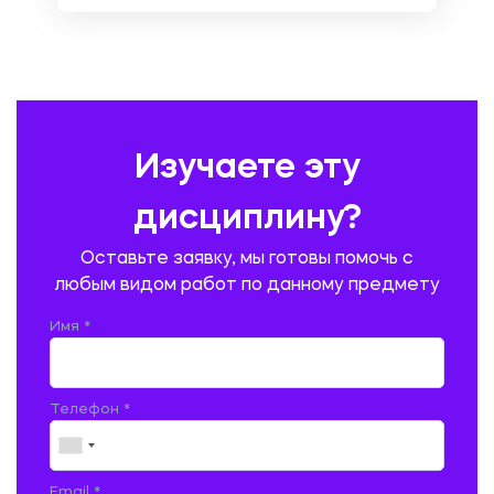
ОХРАНА ТРУДА И БЕЗОПАСНОСТЬ ЖИЗНЕДЕЯТЕЛЬНОСТИ
ПЕДАГОГИКА
ПОЛЬСКИЙ ЯЗЫК
ПОЧТОВАЯ СВЯЗЬ
ПРАВОВЕДЕНИЕ
ПРЕДУПРЕЖДЕНИЕ И ЛИКВИДАЦИЯ ЧРЕЗВЫЧАЙНЫХ СИТУАЦИЙ
Изучаете эту
ПРОИЗВОДСТВО ПРОДУКЦИИ И ОРГАНИЗАЦИЯ ОБЩЕСТВЕННОГО
ПИТАНИЯ
дисциплину?
ПРОМЫШЛЕННОЕ И ГРАЖДАНСКОЕ СТРОИТЕЛЬСТВО
Оставьте заявку, мы готовы помочь с
ПСИХОЛОГИЯ
РЕВИЗИЯ И АУДИТ
РЕЖУЩИЙ ИНСТРУМЕНТ
любым видом работ по данному предмету
РУССКАЯ ЛИТЕРАТУРА
РУССКИЙ ЯЗЫК
Имя *
СЕЛЬСКОЕ ХОЗЯЙСТВО
СЕЛЬСКОХОЗЯЙСТВЕННАЯ ТЕХНИКА
СОЦИАЛЬНО-ГУМАНИТАРНЫЕ НАУКИ
СТАРОСЛАВЯНСКИЙ ЯЗЫК
Телефон *
СТРОИТЕЛЬСТВО АВТОМОБИЛЬНЫХ ДОРОГ
СТРОИТЕЛЬСТВО ЖЕЛЕЗНЫХ ДОРОГ
ТАМОЖЕННОЕ ДЕЛО
Email *