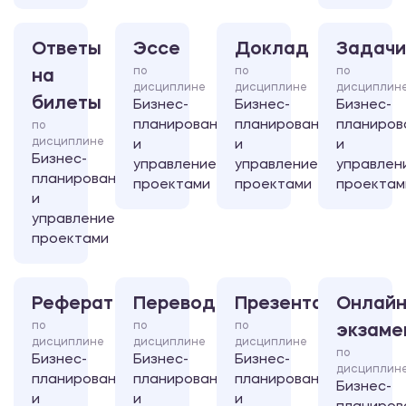
Ответы
Эссе
Доклад
Задачи
по
по
по
на
дисциплине
дисциплине
дисциплин
билеты
Бизнес-
Бизнес-
Бизнес-
планирование
планирование
планиров
по
дисциплине
и
и
и
Бизнес-
управление
управление
управлен
планирование
проектами
проектами
проектам
и
управление
проектами
Реферат
Перевод
Презентация
Онлайн
по
по
по
экзаме
дисциплине
дисциплине
дисциплине
по
Бизнес-
Бизнес-
Бизнес-
дисциплин
планирование
планирование
планирование
Бизнес-
и
и
и