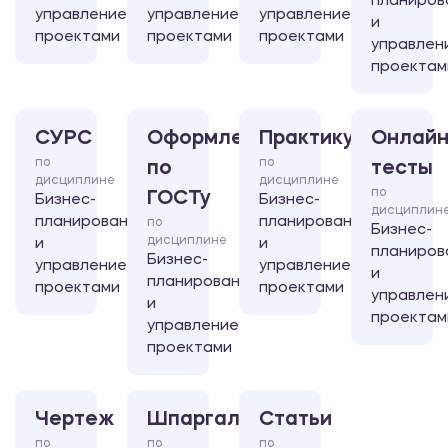
планиров
управление
управление
управление
и
проектами
проектами
проектами
управлен
проектам
СУРС
Оформление
Практикум
Онлайн
по
по
по
тесты
дисциплине
дисциплине
по
ГОСТу
Бизнес-
Бизнес-
дисциплин
планирование
планирование
по
Бизнес-
дисциплине
и
и
планиров
Бизнес-
управление
управление
и
планирование
проектами
проектами
управлен
и
проектам
управление
проектами
Чертеж
Шпаргалка
Статьи
по
по
по