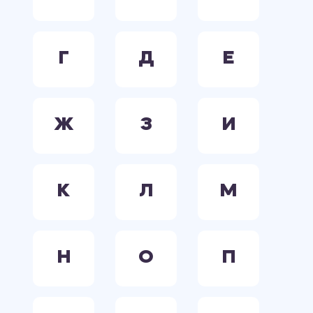
Г
Д
Е
Ж
З
И
К
Л
М
Н
О
П