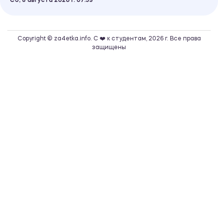
Сб, 8 августа 2026 г.
07
59
Copyright © za4etka.info. С ❤️ к студентам, 2026 г. Все права
защищены