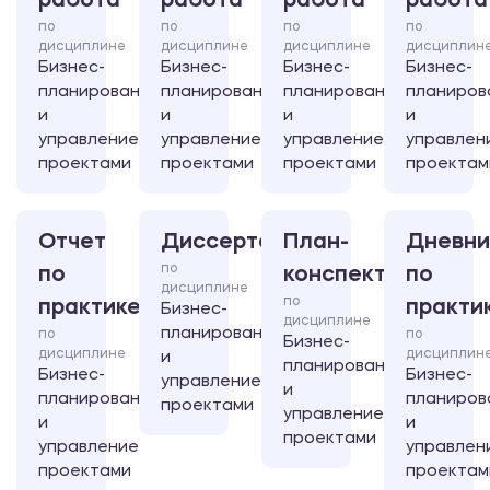
работа
работа
работа
работа
по
по
по
по
дисциплине
дисциплине
дисциплине
дисциплин
Бизнес-
Бизнес-
Бизнес-
Бизнес-
планирование
планирование
планирование
планиров
и
и
и
и
управление
управление
управление
управлен
проектами
проектами
проектами
проектам
Отчет
Диссертация
План-
Дневни
по
по
конспект
по
дисциплине
по
практике
практи
Бизнес-
дисциплине
планирование
по
по
Бизнес-
дисциплине
дисциплин
и
планирование
Бизнес-
Бизнес-
управление
и
планирование
планиров
проектами
управление
и
и
проектами
управление
управлен
проектами
проектам