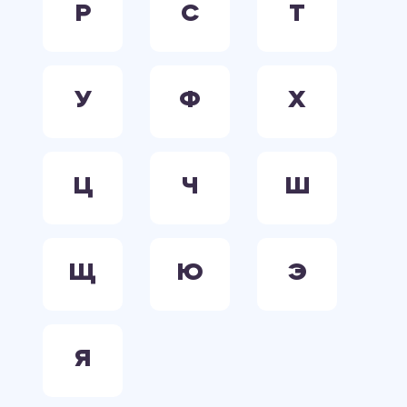
Р
С
Т
У
Ф
Х
Ц
Ч
Ш
Щ
Ю
Э
Я