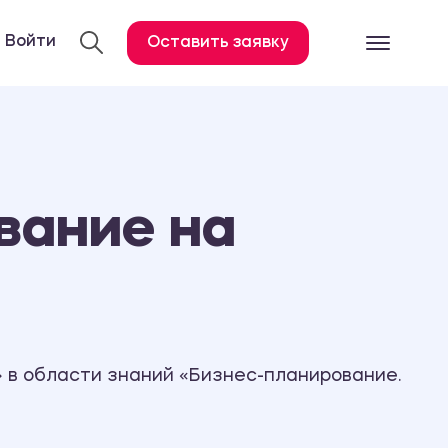
Войти
Оставить заявку
Готовые работ
Все услуги
Дипломная работа
вание на
Курсовая работа
Контрольная работа
Лабораторная работа
Отчет по практике
Диссертация
 в области знаний «Бизнес-планирование.
План-конспект
Дневник по практике