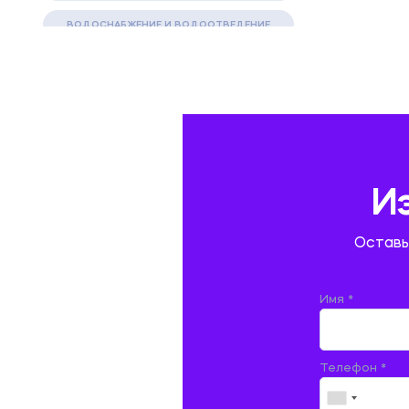
ВОДОСНАБЖЕНИЕ И ВОДООТВЕДЕНИЕ
ГАЗОВАЯ И НЕФТЯНАЯ ПРОМЫШЛЕННОСТЬ
ГЕОГРАФИЯ
ГЕОЛОГИЯ И ГЕОДЕЗИЯ
ГИДРАВЛИКА
И
ГОСТИНИЧНЫЙ СЕРВИС. ТУРИЗМ.
Оставь
ДОКУМЕНТОВЕДЕНИЕ
ЖЕЛЕЗНОДОРОЖНЫЙ ТРАНСПОРТ
Имя *
ЖУРНАЛИСТИКА
Телефон *
ЗЕМЛЕУСТРОЙСТВО, КАДАСТР И
МОНИТОРИНГ ЗЕМЕЛЬ