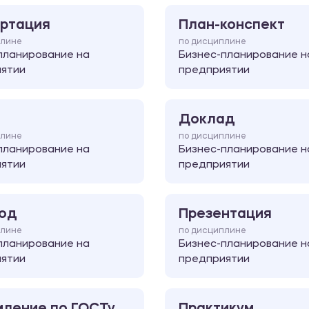
ртация
План-конспект
плине
по дисциплине
планирование на
Бизнес-планирование н
ятии
предприятии
Доклад
плине
по дисциплине
планирование на
Бизнес-планирование н
ятии
предприятии
од
Презентация
плине
по дисциплине
планирование на
Бизнес-планирование н
ятии
предприятии
ление по ГОСТу
Практикум