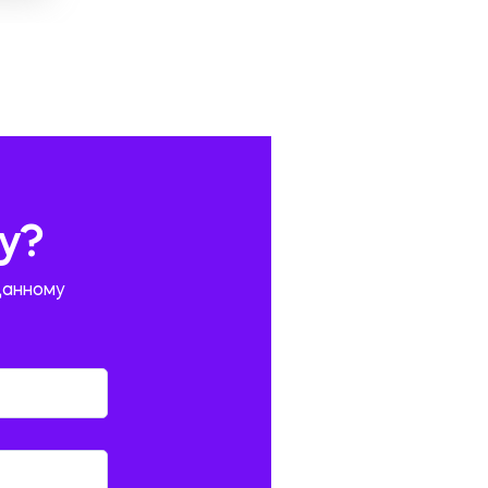
у?
данному