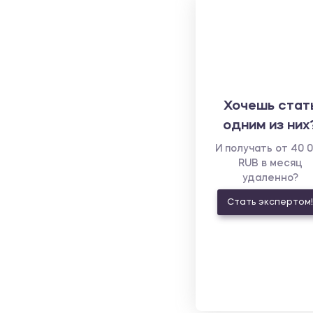
Хочешь стат
одним из них
И получать от 40 
RUB в месяц
удаленно?
Стать экспертом!