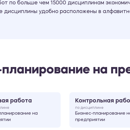
т по больше чем 15000 дисциплинам экономиче
се дисциплины удобно расположены в алфавитн
-планирование на пр
вая работа
Контрольная раб
плине
по дисциплине
планирование на
Бизнес-планирование н
ятии
предприятии