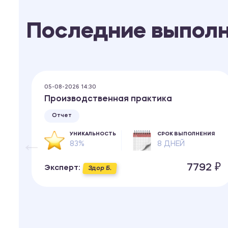
Последние выпол
05-08-2026 14:30
к
Производственная практика
ых
Отчет
УНИКАЛЬНОСТЬ
СРОК ВЫПОЛНЕНИЯ
83%
8 ДНЕЙ
ИЯ
7792 ₽
Эксперт:
Здор Б.
 ₽