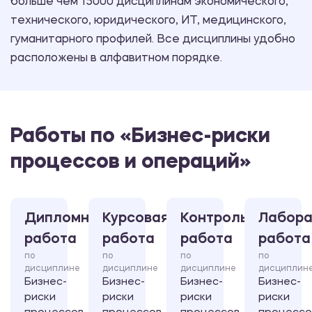
больше чем 15000 дисциплинам экономического,
технического, юридического, ИТ, медицинского,
гуманитарного профилей. Все дисциплины удобно
расположены в алфавитном порядке.
Работы по «Бизнес-риски
процессов и операций»
Дипломная
Курсовая
Контрольная
Лабора
работа
работа
работа
работа
по
по
по
по
дисциплине
дисциплине
дисциплине
дисциплин
Бизнес-
Бизнес-
Бизнес-
Бизнес-
риски
риски
риски
риски