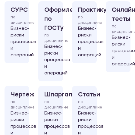
СУРС
Оформление
Практикум
Онлайн
по
по
по
тесты
дисциплине
дисциплине
по
ГОСТу
Бизнес-
Бизнес-
дисциплин
риски
риски
по
Бизнес-
дисциплине
процессов
процессов
риски
Бизнес-
и
и
процессо
риски
операций
операций
и
процессов
операций
и
операций
Чертеж
Шпаргалка
Статьи
по
по
по
дисциплине
дисциплине
дисциплине
Бизнес-
Бизнес-
Бизнес-
риски
риски
риски
процессов
процессов
процессов
и
и
и