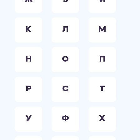
Ж
З
И
К
Л
М
Н
О
П
Р
С
Т
У
Ф
Х