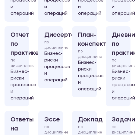
процессов
процессов
процессов
процессо
и
и
и
и
операций
операций
операций
операций
Отчет
Диссертация
План-
Дневни
по
по
конспект
по
дисциплине
по
практике
практи
Бизнес-
дисциплине
риски
по
по
Бизнес-
дисциплине
дисциплин
процессов
риски
Бизнес-
Бизнес-
и
процессов
риски
риски
операций
и
процессов
процессо
операций
и
и
операций
операций
Ответы
Эссе
Доклад
Задачи
по
по
по
на
дисциплине
дисциплине
дисциплин