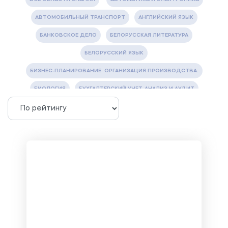
АВТОМОБИЛЬНЫЙ ТРАНСПОРТ
АНГЛИЙСКИЙ ЯЗЫК
БАНКОВСКОЕ ДЕЛО
БЕЛОРУССКАЯ ЛИТЕРАТУРА
БЕЛОРУССКИЙ ЯЗЫК
БИЗНЕС-ПЛАНИРОВАНИЕ. ОРГАНИЗАЦИЯ ПРОИЗВОДСТВА.
БИОЛОГИЯ
БУХГАЛТЕРСКИЙ УЧЕТ, АНАЛИЗ И АУДИТ
ВЕТЕРИНАРИЯ
ВОДОСНАБЖЕНИЕ И ВОДООТВЕДЕНИЕ
ГАЗОВАЯ И НЕФТЯНАЯ ПРОМЫШЛЕННОСТЬ
ГЕОГРАФИЯ
ГЕОЛОГИЯ И ГЕОДЕЗИЯ
ГИДРАВЛИКА
ГОСТИНИЧНЫЙ СЕРВИС. ТУРИЗМ.
ДОКУМЕНТОВЕДЕНИЕ
ЖЕЛЕЗНОДОРОЖНЫЙ ТРАНСПОРТ
ЖУРНАЛИСТИКА
ЗЕМЛЕУСТРОЙСТВО, КАДАСТР И МОНИТОРИНГ ЗЕМЕЛЬ
ИНФОРМАТИКА И ПРОГРАММИРОВАНИЕ
ИСПАНСКИЙ ЯЗЫК