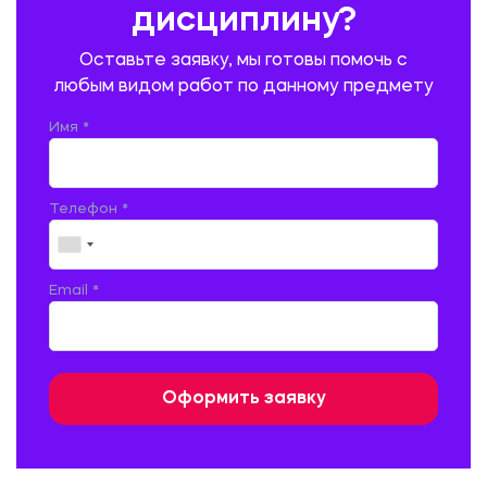
дисциплину?
ПРОМЫШЛЕННОЕ И ГРАЖДАНСКОЕ СТРОИТЕЛЬСТВО
Оставьте заявку, мы готовы помочь с
ПСИХОЛОГИЯ
РЕВИЗИЯ И АУДИТ
РЕЖУЩИЙ ИНСТРУМЕНТ
любым видом работ по данному предмету
РУССКАЯ ЛИТЕРАТУРА
РУССКИЙ ЯЗЫК
Имя *
СЕЛЬСКОЕ ХОЗЯЙСТВО
СЕЛЬСКОХОЗЯЙСТВЕННАЯ ТЕХНИКА
СОЦИАЛЬНО-ГУМАНИТАРНЫЕ НАУКИ
СТАРОСЛАВЯНСКИЙ ЯЗЫК
Телефон *
СТРОИТЕЛЬСТВО АВТОМОБИЛЬНЫХ ДОРОГ
СТРОИТЕЛЬСТВО ЖЕЛЕЗНЫХ ДОРОГ
ТАМОЖЕННОЕ ДЕЛО
Email *
ТЕПЛОЭНЕРГЕТИКА
ТЕХНОЛОГИЯ ДЕРЕВООБРАБАТЫВАЮЩИХ ПРОИЗВОДСТВ
ТЕХНОЛОГИЯ ЛИТЕЙНОГО ПРОИЗВОДСТВА
ТЕХНОЛОГИЯ МАШИНОСТРОЕНИЯ
ТЕХНОЛОГИЯ ШВЕЙНОГО ПРОИЗВОДСТВА