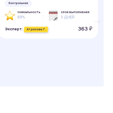
Контрольная
УНИКАЛЬНОСТЬ
СРОК ВЫПОЛНЕНИЯ
89%
5 ДНЕЙ
363 ₽
Эксперт:
Э
Атрахова Г.