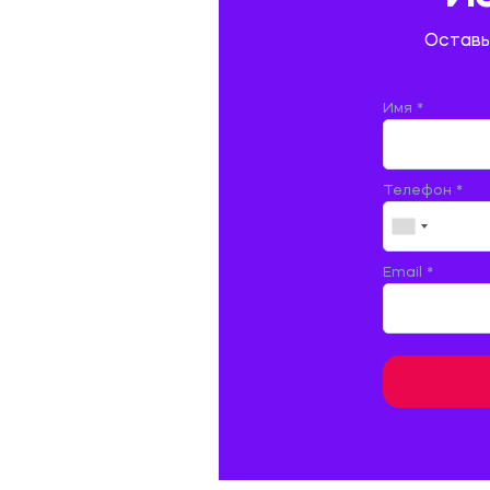
ГОСТИНИЧНЫЙ СЕРВИС. ТУРИЗМ.
Оставь
ДОКУМЕНТОВЕДЕНИЕ
ЖЕЛЕЗНОДОРОЖНЫЙ ТРАНСПОРТ
Имя *
ЖУРНАЛИСТИКА
Телефон *
ЗЕМЛЕУСТРОЙСТВО, КАДАСТР И
МОНИТОРИНГ ЗЕМЕЛЬ
ИНФОРМАТИКА И ПРОГРАММИРОВАНИЕ
Email *
ИСПАНСКИЙ ЯЗЫК
ИСТОРИЯ
ИТАЛЬЯНСКИЙ ЯЗЫК
КИТАЙСКИЙ ЯЗЫК. ЯПОНСКИЙ ЯЗЫК.
КУЛЬТУРОЛОГИЯ И ДЕЯТЕЛЬНОСТЬ В СФЕРЕ