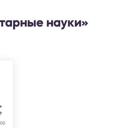
тарные науки»
ь
?
000