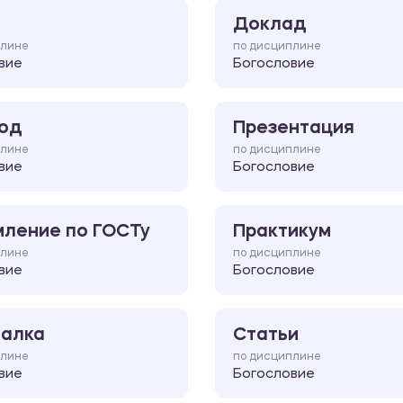
Доклад
плине
по дисциплине
вие
Богословие
од
Презентация
плине
по дисциплине
вие
Богословие
ление по ГОСТу
Практикум
плине
по дисциплине
вие
Богословие
алка
Статьи
плине
по дисциплине
вие
Богословие