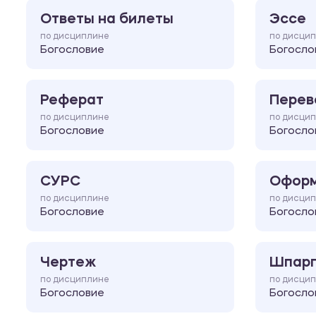
Ответы на билеты
Эссе
по дисциплине
по дисци
Богословие
Богосло
Реферат
Перев
по дисциплине
по дисци
Богословие
Богосло
СУРС
Оформ
по дисциплине
по дисци
Богословие
Богосло
Чертеж
Шпарг
по дисциплине
по дисци
Богословие
Богосло