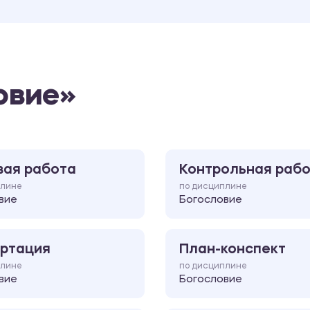
овие»
вая работа
Контрольная раб
плине
по дисциплине
вие
Богословие
ртация
План-конспект
плине
по дисциплине
вие
Богословие