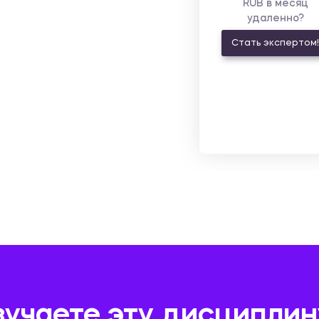
RUB в месяц
удаленно?
Стать экспертом!
зучаете эту дисциплин