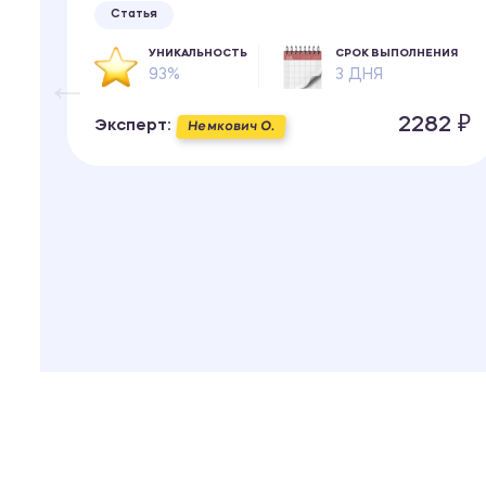
Статья
УНИКАЛЬНОСТЬ
СРОК ВЫПОЛНЕНИЯ
93%
3 ДНЯ
ИЯ
2282 ₽
Эксперт:
Немкович О.
 ₽