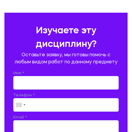
ПЕДАГОГИКА
ПОЛЬСКИЙ ЯЗЫК
ПОЧТОВАЯ СВЯЗЬ
ПРАВОВЕДЕНИЕ
ПРЕДУПРЕЖДЕНИЕ И ЛИКВИДАЦИЯ ЧРЕЗВЫЧАЙНЫХ СИТУАЦИЙ
Изучаете эту
ПРОИЗВОДСТВО ПРОДУКЦИИ И ОРГАНИЗАЦИЯ ОБЩЕСТВЕННОГО
ПИТАНИЯ
дисциплину?
ПРОМЫШЛЕННОЕ И ГРАЖДАНСКОЕ СТРОИТЕЛЬСТВО
Оставьте заявку, мы готовы помочь с
ПСИХОЛОГИЯ
РЕВИЗИЯ И АУДИТ
РЕЖУЩИЙ ИНСТРУМЕНТ
любым видом работ по данному предмету
РУССКАЯ ЛИТЕРАТУРА
РУССКИЙ ЯЗЫК
Имя *
СЕЛЬСКОЕ ХОЗЯЙСТВО
СЕЛЬСКОХОЗЯЙСТВЕННАЯ ТЕХНИКА
СОЦИАЛЬНО-ГУМАНИТАРНЫЕ НАУКИ
СТАРОСЛАВЯНСКИЙ ЯЗЫК
Телефон *
СТРОИТЕЛЬСТВО АВТОМОБИЛЬНЫХ ДОРОГ
СТРОИТЕЛЬСТВО ЖЕЛЕЗНЫХ ДОРОГ
ТАМОЖЕННОЕ ДЕЛО
Email *
ТЕПЛОЭНЕРГЕТИКА
ТЕХНОЛОГИЯ ДЕРЕВООБРАБАТЫВАЮЩИХ ПРОИЗВОДСТВ