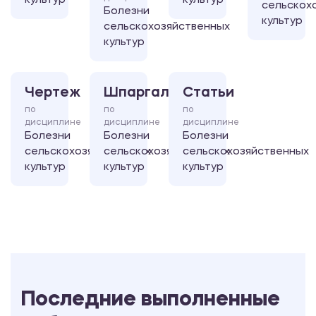
культур
культур
сельскох
Болезни
культур
сельскохозяйственных
культур
Чертеж
Шпаргалка
Статьи
по
по
по
дисциплине
дисциплине
дисциплине
Болезни
Болезни
Болезни
сельскохозяйственных
сельскохозяйственных
сельскохозяйственных
культур
культур
культур
Последние выполненные