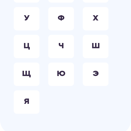
У
Ф
Х
Ц
Ч
Ш
Щ
Ю
Э
Я