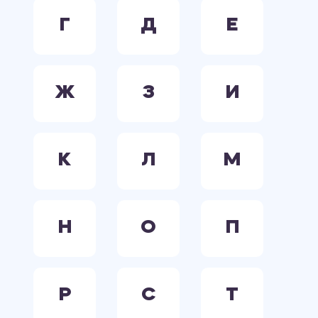
Г
Д
Е
Ж
З
И
К
Л
М
Н
О
П
Р
С
Т