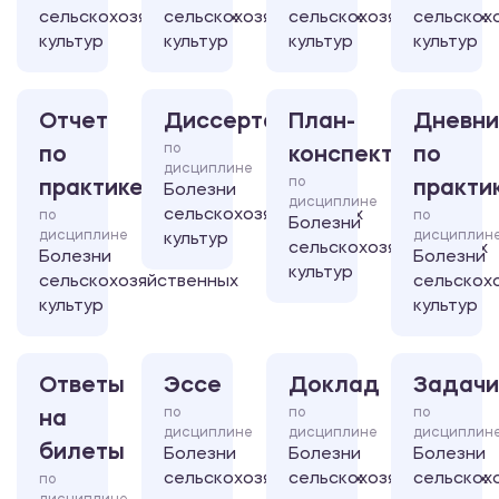
сельскохозяйственных
сельскохозяйственных
сельскохозяйственных
сельскох
культур
культур
культур
культур
Отчет
Диссертация
План-
Дневни
по
по
конспект
по
дисциплине
по
практике
практи
Болезни
дисциплине
сельскохозяйственных
по
по
Болезни
дисциплине
дисциплин
культур
сельскохозяйственных
Болезни
Болезни
культур
сельскохозяйственных
сельскох
культур
культур
Ответы
Эссе
Доклад
Задачи
по
по
по
на
дисциплине
дисциплине
дисциплин
билеты
Болезни
Болезни
Болезни
сельскохозяйственных
сельскохозяйственных
сельскох
по