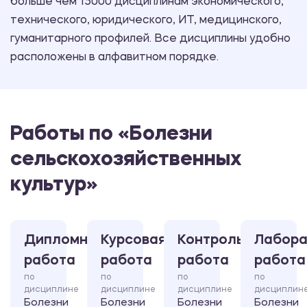
больше чем 15000 дисциплинам экономического,
технического, юридического, ИТ, медицинского,
гуманитарного профилей. Все дисциплины удобно
расположены в алфавитном порядке.
Работы по «Болезни
сельскохозяйственных
культур»
Дипломная
Курсовая
Контрольная
Лабора
работа
работа
работа
работа
по
по
по
по
дисциплине
дисциплине
дисциплине
дисциплин
Болезни
Болезни
Болезни
Болезни