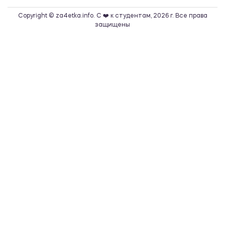
Copyright © za4etka.info. С ❤️ к студентам, 2026 г. Все права
защищены