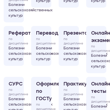
дисциплине
культур
культур
культур
Болезни
сельскохозяйственных
культур
Реферат
Перевод
Презентация
Онлайн
по
по
по
экзаме
дисциплине
дисциплине
дисциплине
по
Болезни
Болезни
Болезни
дисциплин
сельскохозяйственных
сельскохозяйственных
сельскохозяйственных
Болезни
культур
культур
культур
сельскох
культур
СУРС
Оформление
Практикум
Онлайн
по
по
по
тесты
дисциплине
дисциплине
по
ГОСТу
Болезни
Болезни
дисциплин
сельскохозяйственных
сельскохозяйственных
по
Болезни
дисциплине