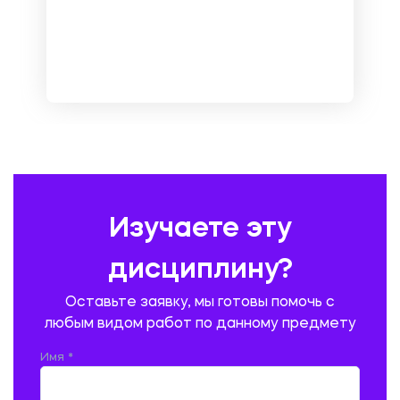
МЕНЕДЖМЕНТ
МЕТАЛЛУРГИЯ. СВАРКА.
МЕТРОЛОГИЯ И СТАНДАРТИЗАЦИЯ
МЕХАНИКА МАТЕРИАЛОВ
НЕМЕЦКИЙ ЯЗЫК
ОХРАНА ТРУДА И БЕЗОПАСНОСТЬ ЖИЗНЕДЕЯТЕЛЬНОСТИ
ПЕДАГОГИКА
ПОЛЬСКИЙ ЯЗЫК
ПОЧТОВАЯ СВЯЗЬ
ПРАВОВЕДЕНИЕ
ПРЕДУПРЕЖДЕНИЕ И ЛИКВИДАЦИЯ ЧРЕЗВЫЧАЙНЫХ СИТУАЦИЙ
Изучаете эту
ПРОИЗВОДСТВО ПРОДУКЦИИ И ОРГАНИЗАЦИЯ ОБЩЕСТВЕННОГО
ПИТАНИЯ
дисциплину?
ПРОМЫШЛЕННОЕ И ГРАЖДАНСКОЕ СТРОИТЕЛЬСТВО
Оставьте заявку, мы готовы помочь с
ПСИХОЛОГИЯ
РЕВИЗИЯ И АУДИТ
РЕЖУЩИЙ ИНСТРУМЕНТ
любым видом работ по данному предмету
РУССКАЯ ЛИТЕРАТУРА
РУССКИЙ ЯЗЫК
Имя *
СЕЛЬСКОЕ ХОЗЯЙСТВО
СЕЛЬСКОХОЗЯЙСТВЕННАЯ ТЕХНИКА