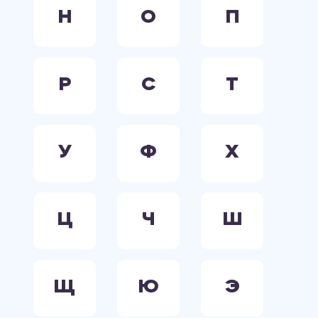
Н
О
П
Р
С
Т
У
Ф
Х
Ц
Ч
Ш
Щ
Ю
Э