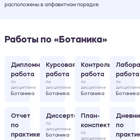
расположены в алфавитном порядке.
Работы по «Ботаника»
Дипломная
Курсовая
Контрольная
Лабора
работа
работа
работа
работа
по
по
по
по
дисциплине
дисциплине
дисциплине
дисциплин
Ботаника
Ботаника
Ботаника
Ботаника
Отчет
Диссертация
План-
Дневни
по
по
конспект
по
дисциплине
по
практике
практи
Ботаника
дисциплине