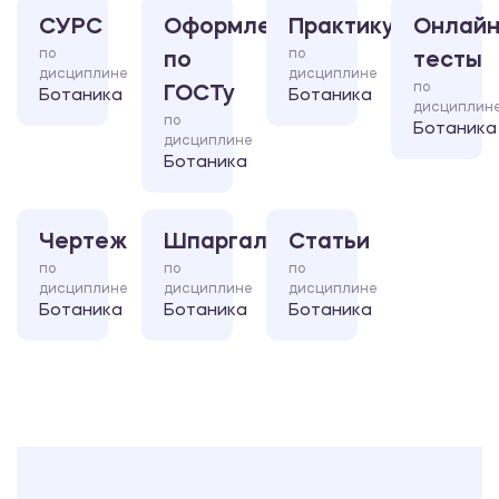
СУРС
Оформление
Практикум
Онлайн
по
по
по
тесты
дисциплине
дисциплине
по
ГОСТу
Ботаника
Ботаника
дисциплин
по
Ботаника
дисциплине
Ботаника
Чертеж
Шпаргалка
Статьи
по
по
по
дисциплине
дисциплине
дисциплине
Ботаника
Ботаника
Ботаника