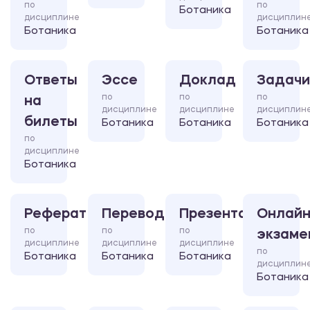
по
по
Ботаника
дисциплине
дисциплин
Ботаника
Ботаника
Ответы
Эссе
Доклад
Задачи
по
по
по
на
дисциплине
дисциплине
дисциплин
билеты
Ботаника
Ботаника
Ботаника
по
дисциплине
Ботаника
Реферат
Перевод
Презентация
Онлайн
по
по
по
экзаме
дисциплине
дисциплине
дисциплине
по
Ботаника
Ботаника
Ботаника
дисциплин
Ботаника