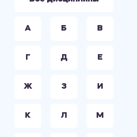
А
Б
В
Г
Д
Е
Ж
З
И
К
Л
М