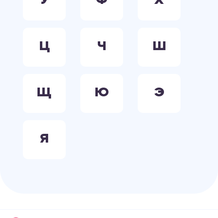
У
Ф
Х
Ц
Ч
Ш
Щ
Ю
Э
Я