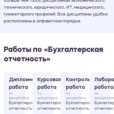
больше чем 15000 дисциплинам экономического,
технического, юридического, ИТ, медицинского,
гуманитарного профилей. Все дисциплины удобно
расположены в алфавитном порядке.
Работы по «Бухгалтерская
отчетность»
Дипломная
Курсовая
Контрольная
Лабора
работа
работа
работа
работа
по
по
по
по
дисциплине
дисциплине
дисциплине
дисциплин
Бухгалтерская
Бухгалтерская
Бухгалтерская
Бухгалте
отчетность
отчетность
отчетность
отчетнос