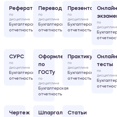
Реферат
Перевод
Презентация
Онлайн
по
по
по
экзаме
дисциплине
дисциплине
дисциплине
по
Бухгалтерская
Бухгалтерская
Бухгалтерская
дисциплин
отчетность
отчетность
отчетность
Бухгалте
отчетнос
СУРС
Оформление
Практикум
Онлайн
по
по
по
тесты
дисциплине
дисциплине
по
ГОСТу
Бухгалтерская
Бухгалтерская
дисциплин
отчетность
отчетность
по
Бухгалте
дисциплине
отчетнос
Бухгалтерская
отчетность
Чертеж
Шпаргалка
Статьи