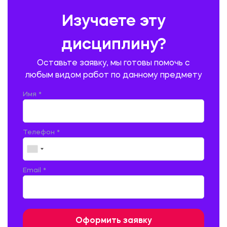
ПРЕДУПРЕЖДЕНИЕ И ЛИКВИДАЦИЯ ЧРЕЗВЫЧАЙНЫХ СИТУАЦИЙ
Изучаете эту
ПРОИЗВОДСТВО ПРОДУКЦИИ И ОРГАНИЗАЦИЯ ОБЩЕСТВЕННОГО
ПИТАНИЯ
дисциплину?
ПРОМЫШЛЕННОЕ И ГРАЖДАНСКОЕ СТРОИТЕЛЬСТВО
Оставьте заявку, мы готовы помочь с
ПСИХОЛОГИЯ
РЕВИЗИЯ И АУДИТ
РЕЖУЩИЙ ИНСТРУМЕНТ
любым видом работ по данному предмету
РУССКАЯ ЛИТЕРАТУРА
РУССКИЙ ЯЗЫК
Имя *
СЕЛЬСКОЕ ХОЗЯЙСТВО
СЕЛЬСКОХОЗЯЙСТВЕННАЯ ТЕХНИКА
СОЦИАЛЬНО-ГУМАНИТАРНЫЕ НАУКИ
СТАРОСЛАВЯНСКИЙ ЯЗЫК
Телефон *
СТРОИТЕЛЬСТВО АВТОМОБИЛЬНЫХ ДОРОГ
СТРОИТЕЛЬСТВО ЖЕЛЕЗНЫХ ДОРОГ
ТАМОЖЕННОЕ ДЕЛО
Email *
ТЕПЛОЭНЕРГЕТИКА
ТЕХНОЛОГИЯ ДЕРЕВООБРАБАТЫВАЮЩИХ ПРОИЗВОДСТВ
ТЕХНОЛОГИЯ ЛИТЕЙНОГО ПРОИЗВОДСТВА