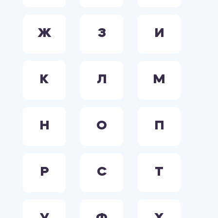
Ж
З
И
К
Л
М
Н
О
П
Р
С
Т