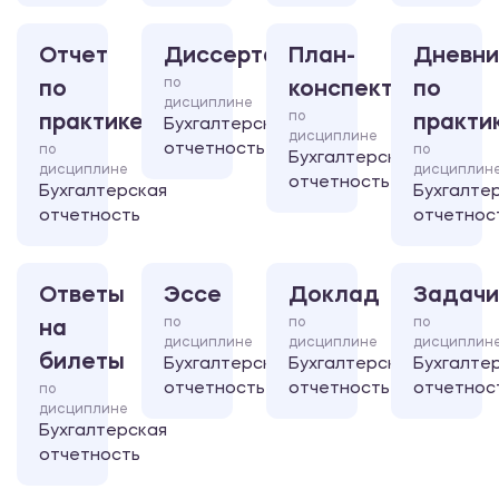
Отчет
Диссертация
План-
Дневни
по
по
конспект
по
дисциплине
по
практике
практи
Бухгалтерская
дисциплине
отчетность
по
по
Бухгалтерская
дисциплине
дисциплин
отчетность
Бухгалтерская
Бухгалте
отчетность
отчетнос
Ответы
Эссе
Доклад
Задачи
по
по
по
на
дисциплине
дисциплине
дисциплин
билеты
Бухгалтерская
Бухгалтерская
Бухгалте
отчетность
отчетность
отчетнос
по
дисциплине
Бухгалтерская
отчетность